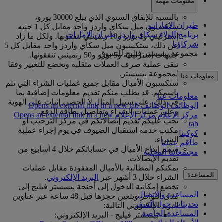
معلومات مهمة
بالنسبة للإنفاق السنوي الذي يبلغ 30000 يورو،
طيران الإمارات
ستكسبون ميل سكاي واردز واحد مقابل كل 1 جنيه
برنامج الولاء سكاي واردز طيران الإمارات
إسترليني و1 يورو و10 رنمينبي تنفقونها. ولكل ما زاد
شركاؤنا
عن ذلك، ستكسبون ميل سكاي واردز واحد مقابل كل 5
مجموعة بيسستر فيليج للتسوق
جنيهات إسترلينية و5 يورو و50 رنمينبي تنفقونها.
تبقى عملية صرف العملات متقلبة وتخضع للتغيير وفقا
لمجموعة بيسستر.
معلومات عنا
ستكسبون الأميال مقابل جميع عمليات الشراء التي تتم
باسمكم. قد يطلب منكم تقديم معلومات إضافية بما
معلومات عنا
في ذلك، على سبيل المثال لا الحصر، إثبات على الهوية
الوظائف
الوظائف Opens an external link in a new tab
وعلى عمليات الشراء وتفاصيل بطاقة الدفع.
مركز الإعلام
مركز الإعلام Opens an external link in a new
يجب عليكم تقديم إيصالاتكم في مركز الترحيب أو
tab
مكتب خدمة استقبال الضيوف في يوم إجراء عملية
كوكبنا
الشراء.
طاقم عملنا
سيتم إيداع الأميال في حساباتكم خلال 4 أسابيع من
مجتمعاتنا المحلية
تقديم الإيصالات.
يمكنكم المطالبة بالأميال المفقودة مقابل عمليات
المساعدة
الشراء خلال 3 أشهر عبر
البريد الإلكتروني
.
تخضع إمكانية الدخول إلى أجنحة بيسستر فيليج إلى
المساعدة والاتصال
مدى التوافر ويتعين حجزها قبل 48 ساعة عبر عناوين
تحديثات حول السفر
البريد الإلكتروني التالية:
المساعدة الخاصة
بيسستر فيليج - البريد الإلكتروني: