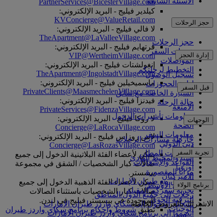
الأسئلة الشائعة
PartnerServices@BicesterVillage.com
كيلدير فيليج - البريد الإلكتروني:
KVConcierge@ValueRetail.com
حجز الرحلات
لا فالي فيليج - البريد الإلكتروني:
TheApartment@LaValleeVillage.com
حجز الرحلات
فرتهايم فيليج - البريد الإلكتروني:
خدمات السفر
VIP@WertheimVillage.com
إدارة الحجز
المواصلات
إنغولشتات فيليج - البريد الإلكتروني:
التخطيط لرحلتكم
TheApartment@IngolstadtVillage.com
تسجيل الوصول
ماسميخيلين فيليج - البريد الإلكتروني:
إدارة الحجوزات
قبل السفر
PrivateClients@MaasmechelenVillage.com
السيارة الخاصة مع سائق
فيدنزا فيليج - البريد الإلكتروني:
حالة الرحلة
الأمتعة
PrivateServices@FidenzaVillage.com
معلومات تأشيرات الدخول
لا روكا فيليج - البريد الإلكتروني:
الوجهات
الصحة
Concierge@LaRocaVillage.com
معلومات السفر
لاس روزاس فيليج - البريد الإلكتروني:
خارطة مسارات الرحلات
دبي الدولي
Concierge@LasRozasVillage.com
أفريقيا
تجربة السفر
مواصلات المطار
يمكن لأعضاء الفئة البلاتينية الدخول إلى جميع
آسيا والمحيط الهادئ
القواعد والإشعارات
صالات كبار الشخصيات / الشقق في مجموعة
أوروبا
مزايا المقصورة
بيسستر.
الأميركتان
التسوق مع طيران الإمارات
يمكن لأعضاء الفئة الذهبية الدخول إلى جميع
برنامج الولاء
الشرق الأوسط
تجربة سفركم المقبلة
صالات كبار الشخصيات باستثناء الصالات
رحلات إلى جميع الدول/المناطق
الترفيه الجوي
الموجودة في بيسستر فيليج في لندن.
الاشتراك بالعروض الخاصة
تسجيل الدخول إلى سكاي واردز طيران الإمارات
الوجبات
تطبق
شروط وأحكام برنامج سكاي واردز طيران
انضموا إلى برنامج سكاي واردز طيران الإمارات