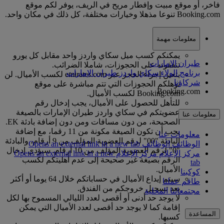
فاخر، أو موقع مبيت وإفطار مريح في الريف، يوفر لكم موقع
Booking.com تنوعا مذهلا وخيارات مختلفة، كل ذلك في مكان واحد.
معلومات مهمة
يمكنكم كسب ميل سكاي واردز واحد مقابل كل يورو
طيران الإمارات
تنفقونه على الحجوزات، شاملا الضرائب.
برنامج الولاء سكاي واردز طيران الإمارات
يتعين إجراء الحجز عبر emirates.com لكسب الأميال. لن
شركاؤنا
تؤهلكم الحجوزات التي تتم مباشرة على موقع
Booking.com
Booking.com لكسب الأميال.
للتأهل للحصول على الأميال، يجب إدخال رقم
عضويتكم في سكاي واردز طيران الإمارات بالصيغة
معلومات عنا
الصحيحة، من دون مسافات ومن دون إضافة بادئة EK.
يجب أن تكون الصيغة مكونة من 11 رقما، مع إضافة
معلومات عنا
البادئة "00" لرقم العضوية المؤلف من 9 أرقام، والبادئة
الوظائف
الوظائف Opens an external link in a new tab
"0" لرقم العضوية المؤلف من 10 أرقام. سيؤدي إدخال
مركز الإعلام
مركز الإعلام Opens an external link in a new
الرقم بصيغة غير صحيحة إلى عدم أهليتكم لكسب
tab
الأميال.
كوكبنا
سيتم إيداع الأميال في حساباتكم خلال 64 يوما أو أكثر
طاقم عملنا
بعد تسجيل خروجكم من الفندق.
مجتمعاتنا المحلية
لا يوجد حد أدنى أو أقصى لعدد الليالي المسموح بها لكل
إقامة كما لا يوجد حد أقصى لعدد الأميال التي يمكن
المساعدة
كسبها.