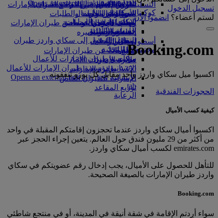
Opens an external link in a new tab
in a new tab
التسلية للأطفال
السوق الحرة
تجربتكم على متن الطائرة
تناول الطعام في الدرجة السياحية
السفر لأصحاب الهمم مع طيران الإمارات
تسجيل الدخول
كوكبنا
شركاؤنا
الممتازة
متجرنا الرسمي
الأدوات والموارد
الترفيه عن الأطفال
المساعدة الخاصة والطلبات
لستم أعضاء؟
انضموا الآن
سكاي واردز رايل
الاستدامة في العمليات
ألعاب الأطفال
وجبات الدرجة السياحية
الهاتف المتحرك وتطبيق طيران الإمارات
حاسبة الأميال
السياسة البيئية
المشروبات
أنشطة للأطفال
إلغاء حجز أو تغييره
التقارير البيئية
تسجيل الدخول إلى سكاي واردز طيران
أسطول طائراتنا
تعطل الرحلات
Booking.com
الإمارات
مجتمعاتنا المحلية
بوينج 777
معلومات عن طيران الإمارات
سكاي واردز+
مؤسسة طيران الإمارات للأعمال
طائرة الإمارات A380
الإنسانية
مؤسسة طيران الإمارات للأعمال
A350 طائرة الإمارات
اكسبوا ميل سكاي واردز واحد مقابل كل يورو تنفقونه
الإنسانية Opens an external link in a new
الإمارات للطيران الخاص
tab
توزيع المقاعد
الحجوزات الفندقية
الرعاية
كيفية كسب الأميال
اكسبوا أميال سكاي واردز عندما تحجزون إقامتكم المقبلة في واحد
من أكثر من 29 مليون فندق حول العالم. يتعين إجراء الحجز عبر
emirates.com لكسب أميال سكاي واردز.
للتأهل للحصول على الأميال، يجب إدخال رقم عضويتكم في سكاي
واردز طيران الإمارات بالصيغة الصحيحة.
Booking.com
سواء أردتم الإقامة في شقة أنيقة في المدينة، أو في منتجع شاطئي