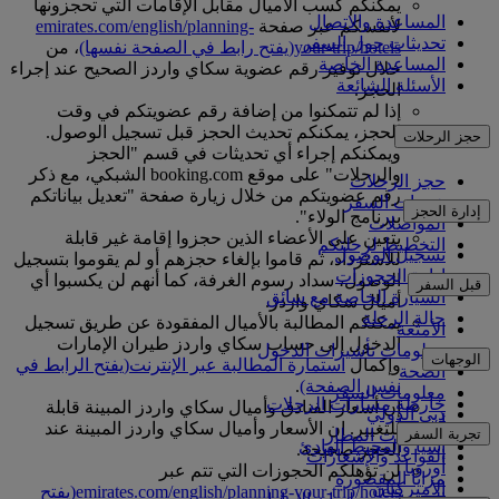
يمكنكم كسب الأميال مقابل الإقامات التي تحجزونها
المساعدة والاتصال
لأنفسكم عبر صفحة
emirates.com/english/planning-
تحديثات حول السفر
your-trip/hotels
(يفتح رابط في الصفحة نفسها)
، من
المساعدة الخاصة
خلال توفير رقم عضوية سكاي واردز الصحيح عند إجراء
الأسئلة الشائعة
الحجز.
إذا لم تتمكنوا من إضافة رقم عضويتكم في وقت
الحجز، يمكنكم تحديث الحجز قبل تسجيل الوصول.
حجز الرحلات
ويمكنكم إجراء أي تحديثات في قسم "الحجز
والرحلات" على موقع booking.com الشبكي، مع ذكر
حجز الرحلات
رقم عضويتكم من خلال زيارة صفحة "تعديل بياناتكم
خدمات السفر
إدارة الحجز
ببرنامج الولاء".
المواصلات
يتعين على الأعضاء الذين حجزوا إقامة غير قابلة
التخطيط لرحلتكم
تسجيل الوصول
للاسترداد، ثم قاموا بإلغاء حجزهم أو لم يقوموا بتسجيل
إدارة الحجوزات
الوصول، سداد رسوم الغرفة، كما أنهم لن يكسبوا أي
قبل السفر
السيارة الخاصة مع سائق
أميال سكاي واردز.
حالة الرحلة
يمكنكم المطالبة بالأميال المفقودة عن طريق تسجيل
الأمتعة
الدخول إلى حساب سكاي واردز طيران الإمارات
معلومات تأشيرات الدخول
الوجهات
وإكمال
استمارة المطالبة عبر الإنترنت
(يفتح الرابط في
الصحة
نفس الصفحة)
.
معلومات السفر
خارطة مسارات الرحلات
إن أسعار الفنادق وأميال سكاي واردز المبينة قابلة
دبي الدولي
أفريقيا
للتغيير. إن الأسعار وأميال سكاي واردز المبينة عند
تجربة السفر
مواصلات المطار
آسيا والمحيط الهادئ
الحجز صحيحة.
القواعد والإشعارات
أوروبا
لن تؤهلكم الحجوزات التي تتم عبر
مزايا المقصورة
الأميركتان
emirates.com/english/planning-your-trip/hotels
(يفتح