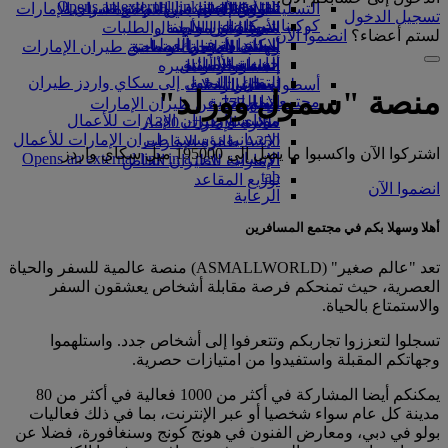
Opens an external link in a new tab
in a new tab
التسلية للأطفال
السوق الحرة
تجربتكم على متن الطائرة
تناول الطعام في الدرجة السياحية
السفر لأصحاب الهمم مع طيران الإمارات
تسجيل الدخول
كوكبنا
شركاؤنا
الممتازة
متجرنا الرسمي
الأدوات والموارد
الترفيه عن الأطفال
المساعدة الخاصة والطلبات
لستم أعضاء؟
انضموا الآن
سكاي واردز رايل
الاستدامة في العمليات
ألعاب الأطفال
وجبات الدرجة السياحية
الهاتف المتحرك وتطبيق طيران الإمارات
حاسبة الأميال
السياسة البيئية
المشروبات
أنشطة للأطفال
إلغاء حجز أو تغييره
التقارير البيئية
تسجيل الدخول إلى سكاي واردز طيران
أسطول طائراتنا
تعطل الرحلات
منصة "سمول وورلد"
الإمارات
مجتمعاتنا المحلية
بوينج 777
معلومات عن طيران الإمارات
سكاي واردز+
مؤسسة طيران الإمارات للأعمال
طائرة الإمارات A380
الإنسانية
مؤسسة طيران الإمارات للأعمال
A350 طائرة الإمارات
اشتركوا الآن واكسبوا ما يصل إلى 195000 ميل سكاي واردز
الإنسانية Opens an external link in a new
الإمارات للطيران الخاص
tab
توزيع المقاعد
انضموا الآن
الرعاية
أهلا وسهلا بكم في مجتمع المسافرين
تعد "عالم صغير" (ASMALLWORLD) منصة عالمية للسفر والحياة
العصرية، حيث تمنحكم فرصة مقابلة أشخاص يعشقون السفر
والاستمتاع بالحياة.
تسجلوا لتعززوا تجاربكم وتتعرفوا إلى أشخاص جدد. واستلهموا
وجهاتكم المقبلة واستفيدوا من امتيازات حصرية.
يمكنكم أيضا المشاركة في أكثر من 1000 فعالية في أكثر من 80
مدينة كل عام سواء شخصيا أو عبر الإنترنت، بما في ذلك فعاليات
بولو في دبي، ومعارض الفنون في هونج كونج وسنغافورة، فضلا عن