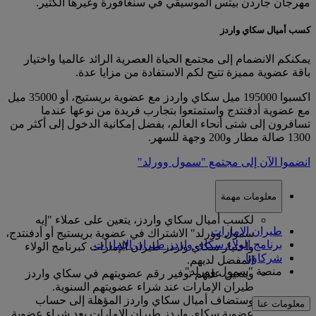
مهرجان جاردن بيتس الموسيقي في سنغافورة وغيرها الكثير.
كسب أميال سكاي واردز
يمكنكم الانضمام إلى مجتمع الحياة العصرية الرائد عالميا واختيار
باقة عضوية مميزة تتيح لكم الاستفادة من مزايا عدة.
اكسبوا 195000 ميل سكاي واردز مع عضوية بريستيج، أو 35000 ميل
مع عضوية أدفنتدج واستمتعوا بتجارب فريدة من نوعها عندما
تسافرون إلى شتى أنحاء العالم، بفضل إمكانية الدخول إلى أكثر من
1300 صالة مطار و200 وجهة للسهر.
انضموا الآن إلى مجتمع "سمول وورلد"
معلومات مهمة
لكسب أميال سكاي واردز، يتعين على عملاء "إيه
طيران الإمارات
سمول وورلد" الاشتراك في عضوية بريستيج أو أدفنتدج،
برنامج الولاء سكاي واردز طيران الإمارات
واختيار سكاي واردز طيران الإمارات كبرنامج الولاء
شركاؤنا
المفضل لديهم.
منصة "سمول وورلد"
ويتعين عليهم توفير رقم عضويتهم في سكاي واردز
طيران الإمارات عند شراء عضويتهم السنوية.
وستضاف أميال سكاي واردز المؤهلة إلى حساب
معلومات عنا
عضوية سكاي واردز طيران الإمارات بعد شراء عضوية