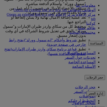
"سمول وورلد" واستلام الدفعة مباشرة.
معلومات عنا
سيتلقى الأعضاء الأميال في غضون 7 أيام عمل من
الوظائف
الوظائف Opens an external link in a new tab
شراء باقة الاشتراك في "سمول وورلد".
مركز الإعلام
مركز الإعلام Opens an external link in a new
تعد عملية إضافة الأميال نهائية ولا يمكن إلغاءها أو
tab
التراجع عنها.
كوكبنا
ويحتفظ كل من سكاي واردز طيران الإمارات و"سمول
طاقم عملنا
وورلد" بالحق في تعديل شروط الشراكة في أي وقت
مجتمعاتنا المحلية
بدون إشعار مسبق.
تطبق
شروط وأحكام "إيه سمول وورلد"
(يفتح رابط
المساعدة
خارجي في صفحة جديدة)
.
تطبق
قواعد برنامج سكاي واردز طيران الإمارات
(تفتح
المساعدة والاتصال
صفحة في النافذة نفسها)
.
تحديثات حول السفر
المساعدة الخاصة
الأسئلة الشائعة
حجز الرحلات
حجز الرحلات
خدمات السفر
إدارة الحجز
المواصلات
التخطيط لرحلتكم
تسجيل الوصول