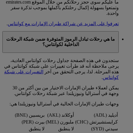
ما عليكم سوى حجز رحلاتكم من خلال الموقع emirates.com
وتمتعوا بسهولة إكمال رحلتكم بأكملها بموجب تذكرة سفر
واحدة.
تعرفوا على المزيد عن شراكة طيران الإمارات مع كوانتاس
.
ما هي رحلات تبادل الرموز المتوفرة ضمن شبكة الرحلات
الداخلية لكوانتاس؟
ستجدون في هذه الصفحة جداول رحلات كوانتاس العادية،
يرجى ملاحظة أنه قد طرأت تغييرات على شبكة كوانتاس في
هذه المرحلة. لذا، يرجى التحقق من آخر
التغييرات على شبكة
كوانتاس
.
يمكن لعملاء طيران الإمارات الاختيار من بين أكثر من 30
وجهة في أستراليا ونيوزيلندا عبر شبكة رحلات كوانتاس.
وجهات طيران الإمارات الحالية في أستراليا ونيوزيلندا هي:
أديليد (ADL)
أوكلاند (AKL)
بريسبين (BNE)
كرايستشيرتش (CHC)
ملبورن (MEL)
بيرث (PER)
سيدني (SYD)
لا ينطبق
لا ينطبق