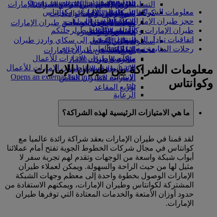
Opens an external link in a new tab
in a new tab
التسلية للأطفال
السوق الحرة
تجربتكم على متن الطائرة
تناول الطعام في الدرجة السياحية
السفر لأصحاب الهمم مع طيران الإمارات
معلومات الشراكة بين طيران الإمارات وكوانتاس
كوكبنا
شركاؤنا
الممتازة
متجرنا الرسمي
الأدوات والموارد
الترفيه عن الأطفال
المساعدة الخاصة والطلبات
حجز طيران الإمارات وكوانتاس
سكاي واردز رايل
الاستدامة في العمليات
ألعاب الأطفال
وجبات الدرجة السياحية
الهاتف المتحرك وتطبيق طيران الإمارات
طيران الإمارات وكوانتاس - التخطيط لرحلتكم
حاسبة الأميال
السياسة البيئية
المشروبات
أنشطة للأطفال
إلغاء حجز أو تغييره
اتفاقيات تبادل الرموز
التقارير البيئية
تسجيل الدخول إلى سكاي واردز طيران
أسطول طائراتنا
تعطل الرحلات
رحلات المتابعة مع شركات الطيران الأخرى
الإمارات
مجتمعاتنا المحلية
بوينج 777
معلومات عن طيران الإمارات
سكاي واردز+
مؤسسة طيران الإمارات للأعمال
طائرة الإمارات A380
معلومات الشراكة بين طيران الإمارات
الإنسانية
مؤسسة طيران الإمارات للأعمال
A350 طائرة الإمارات
الإنسانية Opens an external link in a new
الإمارات للطيران الخاص
وكوانتاس
tab
توزيع المقاعد
الرعاية
ما هي الامتيازات الرئيسية لهذه الشراكة؟
لقد قمنا في طيران الإمارات بعقد شراكة رائدة عالميا مع
كوانتاس في مجال شركات الخطوط الجوية تفتح أمام عملائنا
أبواب شبكة واسعة من الوجهات وتقدم لهم تجربة سفر لا
مثيل لها من حيث الراحة والسهولة. ويمكن لعملاء طيران
الإمارات الوصول بخطوة واحدة إلى معظم وجهات الشبكة
المشتركة لكوانتاس وطيران الإمارات، ويمكنهم الاستفادة من
حدود أوزان الأمتعة والخدمات المعتادة التي توفرها طيران
الإمارات.