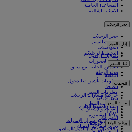
المساعدة الخاصة
الأسئلة الشائعة
حجز الرحلات
حجز الرحلات
خدمات السفر
إدارة الحجز
المواصلات
التخطيط لرحلتكم
تسجيل الوصول
إدارة الحجوزات
قبل السفر
السيارة الخاصة مع سائق
حالة الرحلة
الأمتعة
معلومات تأشيرات الدخول
الوجهات
الصحة
معلومات السفر
خارطة مسارات الرحلات
دبي الدولي
أفريقيا
تجربة السفر
مواصلات المطار
آسيا والمحيط الهادئ
القواعد والإشعارات
أوروبا
مزايا المقصورة
الأميركتان
التسوق مع طيران الإمارات
برنامج الولاء
الشرق الأوسط
تجربة سفركم المقبلة
رحلات إلى جميع الدول/المناطق
الترفيه الجوي