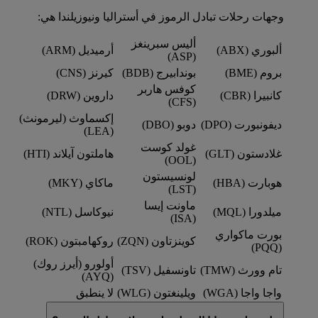
وجهات رحلات تبادل الرموز في أستراليا ونيوزيلندا هي:
أليس سبرينغز
ألبوري (ABX)
أرميديل (ARM)
(ASP)
بروم (BME)
بوندابيرج (BDB)
كيرنز (CNS)
كوفس هاربر
كانبيرا (CBR)
داروين (DRW)
(CFS)
إكسماوث (ليرمونث)
ديفونبورت (DPO)
دوبو (DBO)
(LEA)
غولد كوست
غلادستون (GLT)
هاملتون آيلاند (HTI)
(OOL)
لونسيستون
هوبارت (HBA)
ماكاي (MKY)
(LST)
ماونت إيسا
ميلدورا (MQL)
نيوكاسل (NTL)
(ISA)
بورت ماكواري
كوينزتاون (ZQN)
روكهامبتون (ROK)
(PQQ)
أولورو (أيرز روك)
تام وورث (TMW)
تاونسفيل (TSV)
(AYQ)
واجا واجا (WGA)
ويلينغتون (WLG)
لا ينطبق