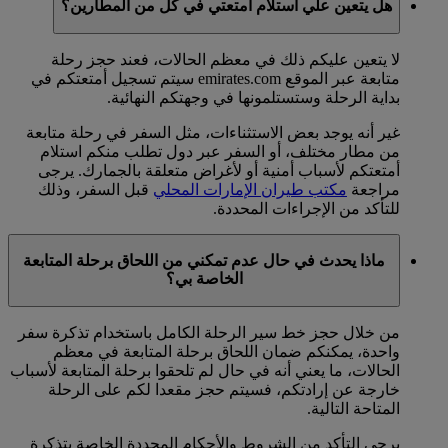
هل يتعين علي استلام أمتعتي في كل من المطارين؟
لا يتعين عليكم ذلك في معظم الحالات، فعند حجز رحلة
متابعة عبر الموقع emirates.com سيتم تسجيل أمتعتكم في
بداية الرحلة وستستلمونها في وجهتكم النهائية.
غير أنه يوجد بعض الاستثناءات، مثل السفر في رحلة متابعة
من مطار مختلف، أو السفر عبر دول تطلب منكم استلام
أمتعتكم لأسباب أمنية أو لأغراض متعلقة بالجمارك. يرجى
مراجعة
مكتب طيران الإمارات المحلي
قبل السفر، وذلك
للتأكد من الإجراءات المحددة.
ماذا يحدث في حال عدم تمكني من اللحاق برحلة المتابعة
الخاصة بي؟
من خلال حجز خط سير الرحلة الكامل باستخدام تذكرة سفر
واحدة، يمكنكم ضمان اللحاق برحلة المتابعة في معظم
الحالات، ما يعني أنه في حال لم تلحقوا برحلة المتابعة لأسباب
خارجة عن إرادتكم، فسيتم حجز مقعدا لكم على الرحلة
المتاحة التالية.
يرجى التأكد من الشروط والأحكام المحددة الخاصة بتذكرة