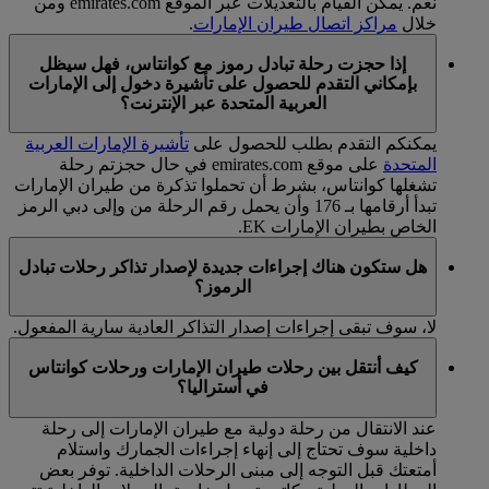
نعم. يمكن القيام بالتعديلات عبر الموقع emirates.com ومن
خلال
مراكز اتصال طيران الإمارات
.
إذا حجزت رحلة تبادل رموز مع كوانتاس، فهل سيظل
بإمكاني التقدم للحصول على تأشيرة دخول إلى الإمارات
العربية المتحدة عبر الإنترنت؟
يمكنكم التقدم بطلب للحصول على
تأشيرة الإمارات العربية
المتحدة
على موقع emirates.com في حال حجزتم رحلة
تشغلها كوانتاس، بشرط أن تحملوا تذكرة من طيران الإمارات
تبدأ أرقامها بـ 176 وأن يحمل رقم الرحلة من وإلى دبي الرمز
الخاص بطيران الإمارات EK.
هل ستكون هناك إجراءات جديدة لإصدار تذاكر رحلات تبادل
الرموز؟
لا، سوف تبقى إجراءات إصدار التذاكر العادية سارية المفعول.
كيف أنتقل بين رحلات طيران الإمارات ورحلات كوانتاس
في أستراليا؟
عند الانتقال من رحلة دولية مع طيران الإمارات إلى رحلة
داخلية سوف تحتاج إلى إنهاء إجراءات الجمارك واستلام
أمتعتك قبل التوجه إلى مبنى الرحلات الداخلية. توفر بعض