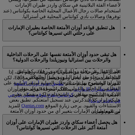
لأعضاء الفئة البلاتينية في سكاي واردز طيران الإمارات
استخدام صالات رجال الأعمال المحلية الخاصة بكوانتاس (عند
توفرها) وصالات نادي كوانتاس المحلية في أستراليا.
هل تنطبق قواعد أوزان الأمتعة الخاصة بطيران الإمارات
على رحلتي التي تسيرها كوانتاس؟
إذا كنتم على متن رحلة تسيرها كوانتاس (تحمل الرمز QF)،
هل تبقى حدود أوزان الأمتعة نفسها على الرحلات الداخلية
سوف تطبق حدود أوزان الأمتعة الخاصة بكوانتاس. يشمل ذلك
والرحلات بين أستراليا ونيوزيلندا والرحلات الدولية؟
الرحلات التي تحمل الرمز QF المشتراة من خلال استبدال
أميال سكاي واردز طيران الإمارات، ورحلات المتابعة الداخلية
عند الانتقال من رحلة دولية إلى إحدى رحلات كوانتاس
الأسترالية، والرحلات بين أستراليا ونيوزيلندا. ورغم ذلك، إذا
الداخلية أو رحلة بين أستراليا ونيوزيلندا أو العكس، فإن
كنتم على متن رحلة تبادل رموز (يحمل رقمها الرمز EK، لكن
الأوزان المسموح بها على الرحلات الدولية ستبقى سارية على
تسيرها كوانتاس) سيتم عندئذ
تطبيق حدود أوزان الأمتعة
القطاعين الداخلي والدولي خلال 24 ساعة وعلى نفس
الخاصة بطيران الإمارات
. يمكنكم معرفة المزيد حول أوزان
التذكرة. إذا كنتم مسافرين باستخدام تذاكر منفصلة يتعين
الأمتعة المسموح بها في
كوانتاس
(يفتح موقع شبكي خارجي
عليكم إبراز كلا التذكرتين عند تسجيل أمتعتكم. تطبق بعض
في نافذة جديدة)
.
الاستثناءات والقيود. يرجى زيارة الموقع
Qantas.com
للمزيد
لن تقوم طيران الإمارات بتغيير أي من حدود أوزان الأمتعة
من المعلومات.
المسموح بها مجانا، بما في ذلك تلك الخاصة بالرضع أو
هل يحصل أعضاء سكاي واردز طيران الإمارات على أوزان
بالمعدات الرياضية.
أمتعة أكبر على الرحلات التي تسيرها كوانتاس؟