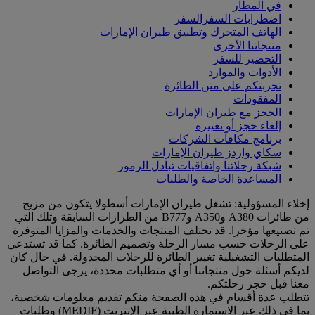
في المطار
اضطرابات السفرالسفر
الهاتف المتحرك وتطبيق طيران الإمارات
منتجاتنا الأخرى
التحضير للسفر
الأدوات والموارد
تجربتكم على متن الطائرة
المفقودات
الحجز مع طيران الإمارات
إلغاء حجز أو تغييره
برنامج مكافآت الشركات
سكاي واردز طيران الإمارات
شبكة رحلاتنا واتفاقيات تبادل الرموز
المساعدة الخاصة والطلبات
إخلاء المسؤولية: تشغل طيران الإمارات أسطولا يتكون من مزيج
من طائرات A380 وA350 وB777 من الطرازات السابقة وتلك التي
تم تصنيعها مؤخرا. قد تختلف المنتجات والخدمات والمزايا المتوفرة
على الرحلات حسب مسار الرحلة وتصميم الطائرة. كما قد تستدعي
المتطلبات التشغيلية تغيير الطائرة للرحلات المجدولة. في حال كان
لديكم أسئلة حول منتجاتنا أو أي متطلبات محددة، يرجى التواصل
معنا قبل حجز رحلتكم.
تتطلب عدة أقسام في هذه الصفحة منكم تقديم معلومات شخصية،
بما في ذلك عبر الاستمارة الطبية عبر الإنترنت (MEDIF) وطلبات