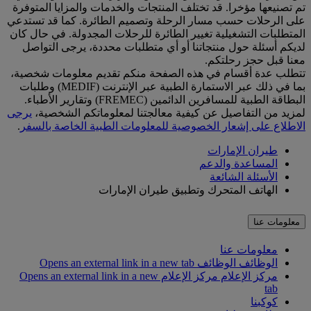
تم تصنيعها مؤخرا. قد تختلف المنتجات والخدمات والمزايا المتوفرة
على الرحلات حسب مسار الرحلة وتصميم الطائرة. كما قد تستدعي
المتطلبات التشغيلية تغيير الطائرة للرحلات المجدولة. في حال كان
لديكم أسئلة حول منتجاتنا أو أي متطلبات محددة، يرجى التواصل
معنا قبل حجز رحلتكم.
تتطلب عدة أقسام في هذه الصفحة منكم تقديم معلومات شخصية،
بما في ذلك عبر الاستمارة الطبية عبر الإنترنت (MEDIF) وطلبات
البطاقة الطبية للمسافرين الدائمين (FREMEC) وتقارير الأطباء.
لمزيد من التفاصيل عن كيفية معالجتنا لمعلوماتكم الشخصية،
يرجى
الاطلاع على إشعار الخصوصية للمعلومات الطبية الخاصة بالسفر
.
طيران الإمارات
المساعدة والدعم
الأسئلة الشائعة
الهاتف المتحرك وتطبيق طيران الإمارات
معلومات عنا
معلومات عنا
الوظائف
الوظائف Opens an external link in a new tab
مركز الإعلام
مركز الإعلام Opens an external link in a new
tab
كوكبنا