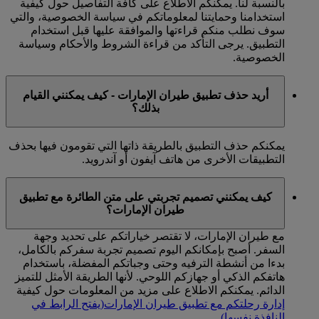
بالنسبة لنا. يمكنكم الاطلاع على كافة التفاصيل حول كيفية
استخدامنا وحمايتنا لمعلوماتكم في سياسة الخصوصية، والتي
سوف نطلب منكم قراءتها والموافقة عليها قبل استخدام
التطبيق. يرجى التأكد من قراءة الشروط والأحكام وسياسة
الخصوصية.
أريد حذف تطبيق طيران الإمارات - كيف يمكنني القيام
بذلك؟
يمكنكم حذف التطبيق بالطريقة ذاتها التي تقومون فيها بحذف
التطبيقات الأخرى من هاتف آيفون أو آندرويد.
كيف يمكنني تصميم تجربتي على متن الطائرة مع تطبيق
طيران الإمارات؟
مع طيران الإمارات، لا تقتصر خياراتكم على تحديد وجهة
السفر. أصبح بإمكانكم اليوم تصميم تجربة سفركم بالكامل،
بدءا من أنشطة الترفيه وحتى وجباتكم المفضلة، باستخدام
هاتفكم الذكي أو جهازكم اللوحي. لأنها الطريقة الأمثل للتميز
الدائم. يمكنكم الاطلاع على مزيد من المعلومات حول كيفية
إدارة رحلتكم مع تطبيق طيران الإمارات
(يفتح الرابط في
النافذة نفسها)
.