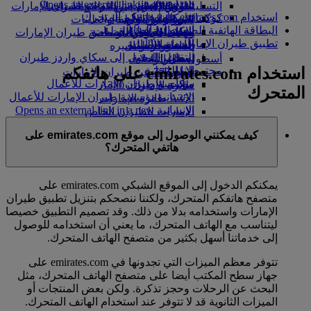
Opens an external link in a new tab
in a new tab
التسلية للأطفال
السوق الحرة
تجربتكم على متن الطائرة
تناول الطعام في الدرجة السياحية
السفر لأصحاب الهمم مع طيران الإمارات
استخدام emirates.com على هاتفكم المتحرك
كوكبنا
شركاؤنا
الممتازة
متجرنا الرسمي
الأدوات والموارد
الترفيه عن الأطفال
المساعدة الخاصة والطلبات
البطاقة الهاتفية للصعود إلى الطائرة
سكاي واردز رايل
الاستدامة في العمليات
ألعاب الأطفال
وجبات الدرجة السياحية
الهاتف المتحرك وتطبيق طيران الإمارات
تطبيق طيران الإمارات
حاسبة الأميال
السياسة البيئية
المشروبات
أنشطة للأطفال
إلغاء حجز أو تغييره
التقارير البيئية
تسجيل الدخول إلى سكاي واردز طيران
أسطول طائراتنا
تعطل الرحلات
استخدام emirates.com على هاتفكم
الإمارات
مجتمعاتنا المحلية
بوينج 777
معلومات عن طيران الإمارات
سكاي واردز+
مؤسسة طيران الإمارات للأعمال
طائرة الإمارات A380
المتحرك
الإنسانية
مؤسسة طيران الإمارات للأعمال
A350 طائرة الإمارات
الإنسانية Opens an external link in a new
الإمارات للطيران الخاص
tab
توزيع المقاعد
كيف يمكنني الوصول إلى موقع emirates.com على
الرعاية
هاتفي المتحرك؟
يمكنكم الدخول إلى الموقع الشبكي emirates.com على
متصفح هاتفكم المتحرك، ولكننا ننصحكم بتنزيل تطبيق طيران
الإمارات واستخدامه بدلا من ذلك. وقد تصميم التطبيق خصيصا
ليتناسب مع الهاتف المتحرك، ما يعني أن استخدامه للوصول
إلى خدماتنا أسهل بكثير من متصفح الهاتف المتحرك.
تتوفر معظم الميزات التي تجدونها في emirates.com على
جهاز سطح المكتب أيضا على متصفح الهاتف المتحرك، مثل
البحث عن الرحلات وحجز تذكرة. ولكن بعض المنتجات أو
الميزات الثانوية قد لا تتوفر عند استخدام الهاتف المتحرك.