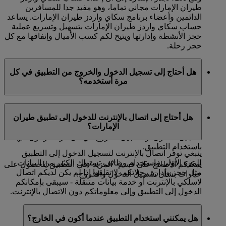
طيران الإمارات مجاني تماما، وهو مفيد جدا للمسافرين
الدائمين وأعضاء برنامج سكاي واردز طيران الإمارات. يساعد
حساب سكاي واردز طيران الإمارات بتسهيل وتسريع عملية
حجز الأنشطة وإدارتها ويتيح لكم كسب الأميال وإنفاقها مع كل
حجز رحلة.
هل أحتاج إلى تسجيل الدخول والخروج من التطبيق في كل
مرة أستخدمه؟
سوف يطلب منكم تسجيل الدخول عبر إدخال كلمة المرور
هل أحتاج إلى اتصال بالإنترنت للدخول إلى تطبيق طيران
والتفاصيل الخاصة بكم في المرة الأولى التي تقومون فيها
الإمارات؟
باستخدام التطبيق - وبعد ذلك يمكنكم إما البقاء في حالة
تسجيل الدخول أو تسجيل الخروج في كل مرة تقومون فيها
باستخدام التطبيق.
ينبغي توفر اتصال بالإنترنت لتسجيل الدخول إلى التطبيق
للمرة الأولى واستخدام وظائف تستهلك الكثير من البيانات
يمكنكم الاطلاع على قسم "المزيد" في التطبيق للحصول على
مثل حجز وإدارة رحلاتكم. لا تقلقوا إذا لم يكن لديكم اتصال
خيارات بشأن تسجيل الدخول والخروج.
لاسلكي بالإنترنت أو خدمة بيانات متنقلة - سيبقى بإمكانكم
الدخول إلى التطبيق وإلى معلوماتكم دون الاتصال بالإنترنت.
هل يمكنني استخدام التطبيق عندما أكون في الخارج؟