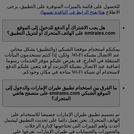
للحصول على قائمة بالميزات المتوفرة على التطبيق، يرجى
الاطلاع
هنا
(يفتح الرابط في النافذة نفسها)
.
هل يجب الاشتراك أو الدفع للدخول إلى الموقع
emirates.com على الهاتف المتحرك أو لتنزيل التطبيق؟
يمكنكم استخدام موقعنا الشبكي (والتطبيق) بشكل مجاني
عند الاتصال بشبكة Wi-Fi. ولكن، إذا كنتم تستخدمون البيانات
المتنقلة في الخارج، قد يفرض عليكم موفر الخدمات رسوما
إضافية عند الاتصال بشبكة الإنترنت أو قد يتعين عليكم الدفع
لاستخدام أي شبكة Wi-Fi متاحة في مكان وجودكم.
ما الفرق بين استخدام تطبيق طيران الإمارات والدخول إلى
الموقع الشبكي emirates.com على متصفح هاتفي
المتحرك؟
تم تصميم تطبيق طيران الإمارات خصيصا للاستخدام على
الهاتف المتحرك. نحن نعمل دائما على تحديث التطبيق ليشمل
أحدث وأهم الميزات التي تحتاجونها لإدارة الرحلات
والحجوزات والحسابات في طيران الإمارات. تعرفوا على