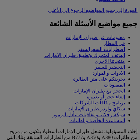
العودة إلى جميع المواضيع
الرجوع إلى الأعلى
جميع مواضيع الأسئلة الشائعة
معلومات عن طيران الإمارات
في المطار
اضطرابات السفرالسفر
الهاتف المتحرك وتطبيق طيران الإمارات
منتجاتنا الأخرى
التحضير للسفر
الأدوات والموارد
تجربتكم على متن الطائرة
المفقودات
الحجز مع طيران الإمارات
إلغاء حجز أو تغييره
برنامج مكافآت الشركات
سكاي واردز طيران الإمارات
شبكة رحلاتنا واتفاقيات تبادل الرموز
المساعدة الخاصة والطلبات
إخلاء المسؤولية: تشغل طيران الإمارات أسطولا يتكون من مزيج
من طائرات A380 وA350 وB777 من الطرازات السابقة وتلك التي