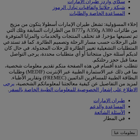
سكاي واردز طيران الإمارات
شبكة رحلاتنا واتفاقيات تبادل الرموز
المساعدة الخاصة والطلبات
إخلاء المسؤولية: تشغل طيران الإمارات أسطولا يتكون من مزيج
من طائرات A380 وA350 وB777 من الطرازات السابقة وتلك التي
تم تصنيعها مؤخرا. قد تختلف المنتجات والخدمات والمزايا المتوفرة
على الرحلات حسب مسار الرحلة وتصميم الطائرة. كما قد تستدعي
المتطلبات التشغيلية تغيير الطائرة للرحلات المجدولة. في حال كان
لديكم أسئلة حول منتجاتنا أو أي متطلبات محددة، يرجى التواصل
معنا قبل حجز رحلتكم.
تتطلب عدة أقسام في هذه الصفحة منكم تقديم معلومات شخصية،
بما في ذلك عبر الاستمارة الطبية عبر الإنترنت (MEDIF) وطلبات
البطاقة الطبية للمسافرين الدائمين (FREMEC) وتقارير الأطباء.
لمزيد من التفاصيل عن كيفية معالجتنا لمعلوماتكم الشخصية،
يرجى
الاطلاع على إشعار الخصوصية للمعلومات الطبية الخاصة بالسفر
.
طيران الإمارات
المساعدة والدعم
الأسئلة الشائعة
في المطار
معلومات عنا