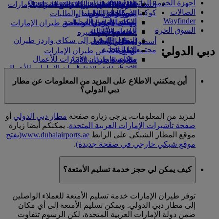
أجهزة الخدمة الذاتية
Opens an external link in a new tab
in a new tab
التسلية للأطفال
السوق الحرة
تجربتكم على متن الطائرة
تناول الطعام في الدرجة السياحية
السفر لأصحاب الهمم مع طيران الإمارات
الصالات
كوكبنا
شركاؤنا
الممتازة
متجرنا الرسمي
الأدوات والموارد
الترفيه عن الأطفال
المساعدة الخاصة والطلبات
Wayfinder
سكاي واردز رايل
الاستدامة في العمليات
ألعاب الأطفال
وجبات الدرجة السياحية
الهاتف المتحرك وتطبيق طيران الإمارات
السوق الحرة
حاسبة الأميال
السياسة البيئية
المشروبات
أنشطة للأطفال
إلغاء حجز أو تغييره
التقارير البيئية
تسجيل الدخول إلى سكاي واردز طيران
أسطول طائراتنا
تعطل الرحلات
دبي الدولي
الإمارات
مجتمعاتنا المحلية
بوينج 777
معلومات عن طيران الإمارات
سكاي واردز+
مؤسسة طيران الإمارات للأعمال
طائرة الإمارات A380
الإنسانية
مؤسسة طيران الإمارات للأعمال
A350 طائرة الإمارات
الإنسانية Opens an external link in a new
الإمارات للطيران الخاص
أين يمكنني الاطلاع على المزيد من المعلومات عن مطار
tab
توزيع المقاعد
دبي الدولي؟
الرعاية
لمزيد من المعلومات، يرجى زيارة صفحة
مطار دبي الدولي
أو
صفحة تأشيرات الإمارات العربية المتحدة
. يمكنكم أيضا زيارة
موقع المطار الشبكي على الرابط
www.dubaiairports.ae
(يفتح
موقع شبكي خارجي في صفحة جديدة)
.
كيف يمكن لي حجز خدمة تسليم الأمتعة؟
توفر طيران الإمارات خدمة تسليم الأمتعة للعملاء الواصلين
إلى مطار دبي الدولي. ويمكن تسليم الأمتعة إلى أي مكان
ضمن دولة الإمارات العربية المتحدة، لكن الرسوم تتفاوت