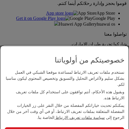
قوموا بحجز وإدارة رحلاتكم أينما كنتم.
App Store
App Store
Google Play
Google Play
Huawei App Gallery
huawai os
تواصلوا معنا
شاركوا تجربة طيران الإمارات.
خصوصيتكم من أولوياتنا
نستخدم ملفات تعريف الارتباط لمساعدة موقعنا الشبكي في العمل
بشكل سليم ولأغراض التحليل والتسويق وتخصيص المحتوى ليكون مناسبا
لكم.
وبقبول هذه الأحكام، أنتم توافقون على استخدام كل ملفات تعريف
بيان إمكانية الدخول
الارتباط هذه.
اتصل بنا
يمكنكم تحديث خياراتكم المفضلة من خلال النقر على زر الخيارات
سياسة الخصوصية
المفضلة المتعلقة بملفات تعريف الارتباط، أو في أي وقت آخر من خلال
الشروط والأحكام
الرجوع إلى
سياسة ملفات تعريف الارتباط
الخاصة بنا.
سياسة ملفات تعريف الارتباط
الأمن الإلكتروني
بيان الشفافية بموجب قانون مكافحة العبودية الحديثة