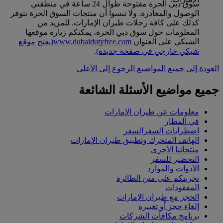
سوق دبي الحرة مفتوحة طوال 24 ساعة في منطقتي
الوصول والمغادرة. ولا تنسوا أن منتجات السوق الحرة تتوفر
كذلك على كافة رحلات طيران الإمارات. للمزيد من
المعلومات حول سوق دبي الحرة، يمكنكم زيارة موقعها
الشبكي على العنوان
www.dubaidutyfree.com
(يفتح موقع
شبكي خارجي في صفحة جديدة)
.
العودة إلى جميع المواضيع
الرجوع إلى الأعلى
جميع مواضيع الأسئلة الشائعة
معلومات عن طيران الإمارات
في المطار
اضطرابات السفرالسفر
الهاتف المتحرك وتطبيق طيران الإمارات
منتجاتنا الأخرى
التحضير للسفر
الأدوات والموارد
تجربتكم على متن الطائرة
المفقودات
الحجز مع طيران الإمارات
إلغاء حجز أو تغييره
برنامج مكافآت الشركات