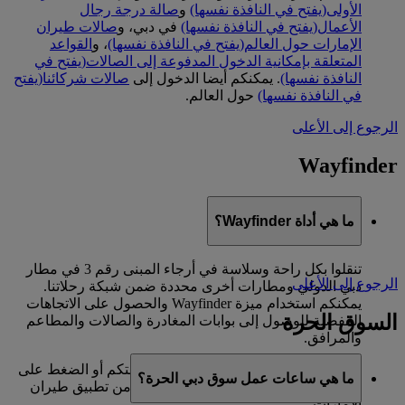
الأولى
(يفتح في النافذة نفسها)
و
صالة درجة رجال
الأعمال
(يفتح في النافذة نفسها)
في دبي، و
صالات طيران
الإمارات حول العالم
(يفتح في النافذة نفسها)
، و
القواعد
المتعلقة بإمكانية الدخول المدفوعة إلى الصالات
(يفتح في
النافذة نفسها)
. يمكنكم أيضا الدخول إلى
صالات شركائنا
(يفتح
في النافذة نفسها)
حول العالم.
الرجوع إلى الأعلى
Wayfinder
ما هي أداة Wayfinder؟
تنقلوا بكل راحة وسلاسة في أرجاء المبنى رقم 3 في مطار
الرجوع إلى الأعلى
دبي الدولي ومطارات أخرى محددة ضمن شبكة رحلاتنا.
يمكنكم استخدام ميزة Wayfinder والحصول على الاتجاهات
السوق الحرة
المفصلة للوصول إلى بوابات المغادرة والصالات والمطاعم
والمرافق.
ما عليكم سوى التحقق من خط سير رحلتكم أو الضغط على
ما هي ساعات عمل سوق دبي الحرة؟
"خرائط المطارات" في القسم "المزيد" من تطبيق طيران
الإمارات.