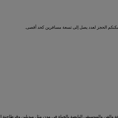
مكنكم الحجز لعدد يصل إلى تسعة مسافرين كحد أقصى.
فة والفن والموسيقى النابضة بالحياة في مدن مثل ميديلين وقرطاجنة ال