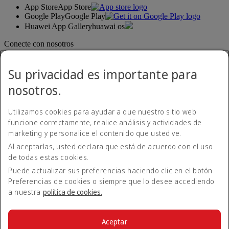
App Store
App Store
Google Play
Google Play
Huawei App Gallery
huawai os
Conecte con nosotros
Comparta su experiencia Emirates.
Su privacidad es importante para
nosotros.
Utilizamos cookies para ayudar a que nuestro sitio web
funcione correctamente, realice análisis y actividades de
marketing y personalice el contenido que usted ve.
Al aceptarlas, usted declara que está de acuerdo con el uso
Declaración de accesibilidad
de todas estas cookies.
Contacte con nosotros
Política de privacidad
Puede actualizar sus preferencias haciendo clic en el botón
Condiciones generales
Preferencias de cookies o siempre que lo desee accediendo
Política de cookies
a nuestra
política de cookies.
Ciberseguridad
Declaración de transparencia de la Ley sobre la Esclavitud
Moderna
Aceptar
Mapa del sitio web