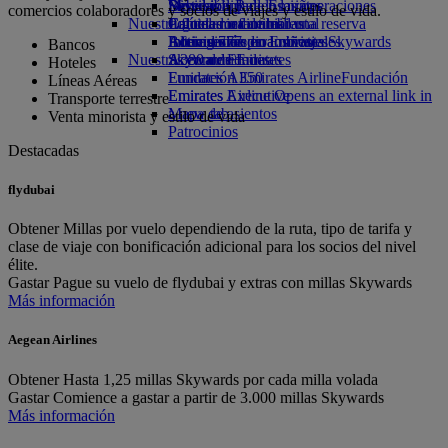
Bebidas
Diversión para los niños
Sostenibilidad en las operaciones
Skywards Rail
Móvil y app de Emirates
comercios colaboradores y socios de viajes y estilo de vida.
Nuestra flota
Juguetes infantiles
Política medioambiental
Calculadora de millas
Cancelar o cambiar una reserva
Boeing 777
Actividades para niños
Informes medioambientales
Inicie sesión en Emirates Skywards
Alteraciones en los viajes
Bancos
Nuestras comunidades
A380 de Emirates
Skywards+
Acerca de Emirates
Hoteles
Emirates A350
Fundación Emirates Airline
Fundación
Líneas Aéreas
Emirates Executive
Emirates Airline Opens an external link in
Transporte terrestre
Mapa de asientos
a new tab
Venta minorista y estilo de vida
Patrocinios
Destacadas
flydubai
Obtener
Millas por vuelo dependiendo de la ruta, tipo de tarifa y
clase de viaje con bonificación adicional para los socios del nivel
élite.
Gastar
Pague su vuelo de flydubai y extras con millas Skywards
Más información
Aegean Airlines
Obtener
Hasta 1,25 millas Skywards por cada milla volada
Gastar
Comience a gastar a partir de 3.000 millas Skywards
Más información