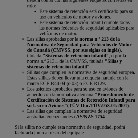
deberá contar con las siguientes etiquetas con letras en
rojo:
Este sistema de retención está certificado para su
uso en vehículos de motor y aviones.
Este sistema de retención infantil cumple todas
las normas federales de seguridad aplicables para
vehículos de motor.
Las sillas aprobadas por la
norma n.º 213 de la
Normativa de Seguridad para Vehículos de Motor
de Canadá (CMVSS, por sus siglas en inglés)
,
titulada
"Sistemas de retención infantil"
, o por la
norma n.º 213.1 de la CMVSS, titulada
"Sillas y
sistemas de retención infantil"
.
Sillitas que cumplen la normativa de seguridad europea.
Estas sillitas deben llevar una etiqueta naranja con la
marca ECE R44 04 (o 03) o ECE R129.
Los asientos aprobados para su uso en aviones de
acuerdo con la normativa alemana
"Procedimiento de
Certificación de Sistemas de Retención Infantil para
su Uso en Aviones"
(TÜV Doc.TÜV/958-01/2001)
.
Las sillas que cumplan la normativa de seguridad
australiana/neozelandesa
AS/NZS 1754
.
Si la sillita no cumple esta normativa de seguridad, podrá
facturarla junto al resto del equipaje.