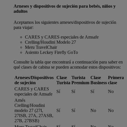
Arneses y dispositivos de sujeción para bebés, niños y
adultos
Aceptamos los siguientes arneses/dispositivos de sujeción
para viajar:
CARES y CARES especiales de Amsafe
Crelling/Houdini Modelo 27
Meru TravelChair
Asiento Leckey Firefly GoTo
Consulte la tabla que encontrará a continuación para saber en
qué clases de cabina se pueden acomodar estos dispositivos:
Arneses/Dispositivos
Clase
Turista
Clase
Primera
de sujeción
Turista
Premium
Business
clase
CARES y CARES
Sí
Sí
Sí
No
especiales de Amsafe
Arnés
Crelling/Houdini
modelo 27 (27I,
Sí
Sí
No
No
27ISB, 27A, 27ASB,
27B, 27BSB)
Meru TravelChair
Sí
Sí
No
No