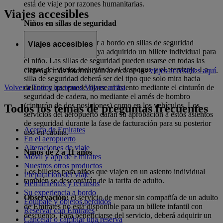
está de viaje por razones humanitarias.
Viajes accesibles
Niños en sillas de seguridad
Los niños pueden viajar a bordo en sillas de seguridad
Viajes accesibles
siempre y cuando se haya adquirido un billete individual para
el niño. Las sillas de seguridad pueden usarse en todas las
etapas del vuelo, incluyendo el despegue y el aterrizaje. La
Obtenga más información acerca de los
viajes accesibles aquí
.
silla de seguridad deberá ser del tipo que solo mira hacia
Volver a Todos los temas
Volver arriba
delante y que puede fijarse al asiento mediante el cinturón de
seguridad de cadera, no mediante el arnés de hombro
(cinturón de dos posiciones) como en los vehículos. Los
Todos los temas de preguntas frecuentes
servicios del aeropuerto darán su aprobación a estos asientos
de seguridad durante la fase de facturación para su posterior
Acerca de Emirates
uso en cabina.
En el aeropuerto
Alteraciones de viaje
Niños de 2 a 11 años
Móvil y app de Emirates
Nuestros otros productos
Los billetes para niños que viajen en un asiento individual
Preparación del viaje
también se descontarán de la tarifa de adulto.
Herramientas y recursos
Su experiencia a bordo
Observación:
el servicio de menor sin compañía de un adulto
Equipaje y objetos perdidos
de Emirates no está disponible para un billete infantil con
Reservar con Emirates
descuento. Para beneficiarse del servicio, deberá adquirir un
Cancelar o cambiar una reserva