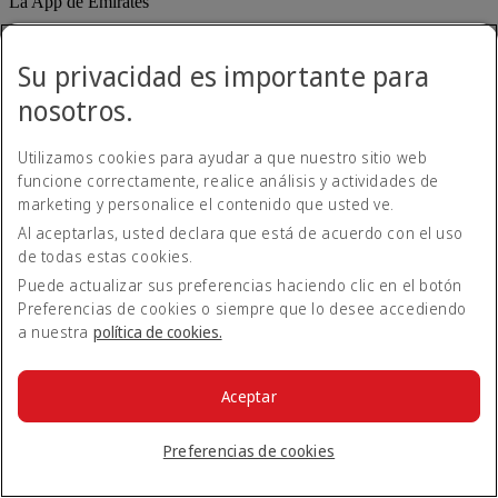
La App de Emirates
Reserve y gestione sus vuelos sobre la marcha.
Su privacidad es importante para
App Store
App Store
Google Play
Google Play
nosotros.
Huawei App Gallery
huawai os
Utilizamos cookies para ayudar a que nuestro sitio web
Conecte con nosotros
funcione correctamente, realice análisis y actividades de
Comparta su experiencia Emirates.
marketing y personalice el contenido que usted ve.
Al aceptarlas, usted declara que está de acuerdo con el uso
de todas estas cookies.
Puede actualizar sus preferencias haciendo clic en el botón
Preferencias de cookies o siempre que lo desee accediendo
a nuestra
política de cookies.
Declaración de accesibilidad
Aceptar
Contacte con nosotros
Política de privacidad
Preferencias de cookies
Condiciones generales
Política de cookies
Ciberseguridad