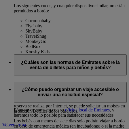
Los siguientes cucos, y cualquier dispositivo similar, no están
permitidos a bordo:
Cocoonababy
Flyebaby
SkyBaby
TravelSnug
MonkeyGo
BedBox
Kooshy Kids
¿Cuáles son las normas de Emirates sobre la
venta de billetes para niños y bebés?
Bebés 0-1 año
¿Cómo puedo organizar un viaje accesible o
enviar una solicitud especial?
Los billetes para bebés que viajen en el regazo de sus padres o
en un moisés se descuentan de la tarifa de adulto. Cuando la
reserva se realiza por Internet, se puede solicitar un moisés en
Póngase en contacto con su
oficina local de Emirates
, y
la sección Detalles de los pasajeros.
haremos todo lo posible para satisfacer sus necesidades.
Los bebés con menos de siete días solo podrán viajar a bordo
Volver arriba
en caso de emergencia médica (en incubadoras) o si la madre