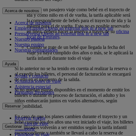
Cuando un pasajero viaje como bebé en el trayecto de
Acerca de nosotros
ida y como niño en el de vuelta, la tarifa aplicable será
la correspondiente de bebés para el trayecto de ida y la
Acerca de nosotros
infantil para el de vuelta. Esto no es posible reservarlo
Empleo
Empleo Opens an external link in a new tab
en línea, deberá hacer la reserva a través de su
oficina
Prensa
Prensa Opens an external link in a new tab
local de Emirates
.
Nuestro planeta
Nuestro equipo
Cuando se trate de un bebé que llegada la fecha del
Nuestras comunidades
viaje ya haya cumplido dos años o más, se le aplicará la
tarifa infantil durante todo el viaje
Ayuda
Si lo anterior no se ha tenido en cuenta al realizar la reserva o
al expedir los billetes, el personal de facturación se encargará
Ayuda y contacto
de ello en el momento de la salida.
Actualizaciones de viaje
Asistencia especial
Si no quedan plazas disponibles en el momento de emitir los
Preguntas frecuentes
billetes o durante el proceso de facturación, el adulto y los
niños embarcarán juntos en vuelos alternativos, según
disponibilidad.
Reservar
En caso de que los planes cambien durante el trayecto y un
Reservar vuelos
bebé cumpla los dos años una vez iniciado el viaje, los billetes
Servicios de viaje
Gestionar
no utilizados volverán a ser emitidos según la tarifa infantil
Transporte
correspondiente y también se llevará a cabo la reserva de
Planifique su viaje