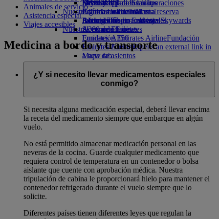
Bebidas
Diversión para los niños
Sostenibilidad en las operaciones
Skywards Rail
Móvil y app de Emirates
Animales de servicio
Nuestra flota
Juguetes infantiles
Política medioambiental
Calculadora de millas
Cancelar o cambiar una reserva
Asistencia especial
Boeing 777
Actividades para niños
Informes medioambientales
Inicie sesión en Emirates Skywards
Alteraciones en los viajes
Viajes accesibles
Nuestras comunidades
A380 de Emirates
Skywards+
Acerca de Emirates
Emirates A350
Fundación Emirates Airline
Fundación
Medicina a bordo y transporte
Emirates Executive
Emirates Airline Opens an external link in
Mapa de asientos
a new tab
Patrocinios
¿Y si necesito llevar medicamentos especiales
conmigo?
Si necesita alguna medicación especial, deberá llevar encima
la receta del medicamento siempre que embarque en algún
vuelo.
No está permitido almacenar medicación personal en las
neveras de la cocina. Guarde cualquier medicamento que
requiera control de temperatura en un contenedor o bolsa
aislante que cuente con aprobación médica. Nuestra
tripulación de cabina le proporcionará hielo para mantener el
contenedor refrigerado durante el vuelo siempre que lo
solicite.
Diferentes países tienen diferentes leyes que regulan la