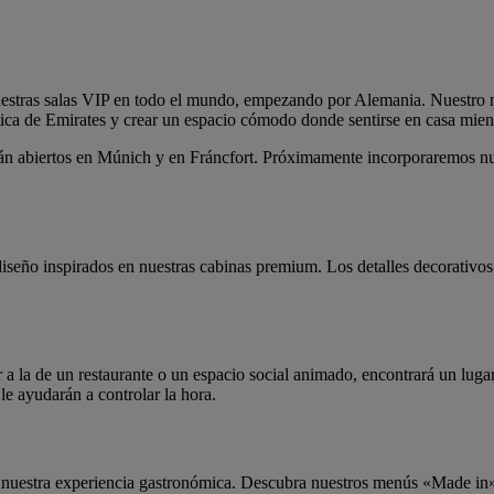
uestras salas VIP en todo el mundo, empezando por Alemania. Nuestro 
stica de Emirates y crear un espacio cómodo donde sentirse en casa mient
án abiertos en Múnich y en Fráncfort. Próximamente incorporaremos nuev
seño inspirados en nuestras cabinas premium. Los detalles decorativos
 a la de un restaurante o un espacio social animado, encontrará un luga
le ayudarán a controlar la hora.
en nuestra experiencia gastronómica. Descubra nuestros menús «Made in» 