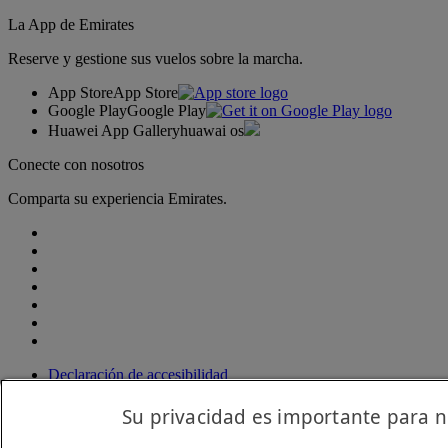
La App de Emirates
Reserve y gestione sus vuelos sobre la marcha.
App Store
App Store
Google Play
Google Play
Huawei App Gallery
huawai os
Conecte con nosotros
Comparta su experiencia Emirates.
Declaración de accesibilidad
Contacte con nosotros
Política de privacidad
Su privacidad es importante para n
Condiciones generales
Política de cookies