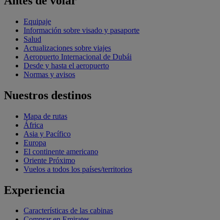
Antes de volar
Equipaje
Información sobre visado y pasaporte
Salud
Actualizaciones sobre viajes
Aeropuerto Internacional de Dubái
Desde y hasta el aeropuerto
Normas y avisos
Nuestros destinos
Mapa de rutas
África
Asia y Pacífico
Europa
El continente americano
Oriente Próximo
Vuelos a todos los países/territorios
Experiencia
Características de las cabinas
Comprar en Emirates