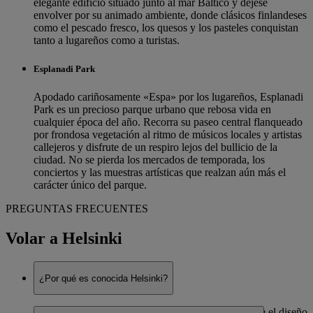
elegante edificio situado junto al mar Báltico y déjese
envolver por su animado ambiente, donde clásicos finlandeses
como el pescado fresco, los quesos y los pasteles conquistan
tanto a lugareños como a turistas.
Esplanadi Park
Apodado cariñosamente «Espa» por los lugareños, Esplanadi
Park es un precioso parque urbano que rebosa vida en
cualquier época del año. Recorra su paseo central flanqueado
por frondosa vegetación al ritmo de músicos locales y artistas
callejeros y disfrute de un respiro lejos del bullicio de la
ciudad. No se pierda los mercados de temporada, los
conciertos y las muestras artísticas que realzan aún más el
carácter único del parque.
PREGUNTAS FRECUENTES
Volar a Helsinki
¿Por qué es conocida Helsinki?
Helsinki destaca por su llamativa arquitectura, donde el diseño