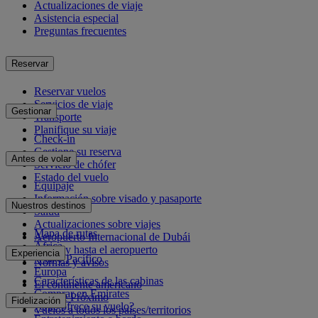
Actualizaciones de viaje
Asistencia especial
Preguntas frecuentes
Reservar
Reservar vuelos
Servicios de viaje
Gestionar
Transporte
Planifique su viaje
Check-in
Gestione su reserva
Antes de volar
Servicio de chófer
Estado del vuelo
Equipaje
Información sobre visado y pasaporte
Nuestros destinos
Salud
Actualizaciones sobre viajes
Mapa de rutas
Aeropuerto Internacional de Dubái
África
Desde y hasta el aeropuerto
Experiencia
Asia y Pacífico
Normas y avisos
Europa
Características de las cabinas
El continente americano
Comprar en Emirates
Oriente Próximo
Fidelización
¿Qué ofrece su vuelo?
Vuelos a todos los países/territorios