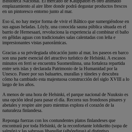
Biblioteca Nacional. El mercado de Kauppatori es otro animado
emplazamiento al aire libre donde podrá degustar productos frescos
en un pintoresco entorno junto al mar.
Eso sí, no hay mejor forma de vivir el Báltico que sumergiéndose en
sus aguas heladas. Löyly, una conocida sauna pública situada en el
barrio de Hernesaari, revoluciona la experiencia al combinar el baño
en gélidas aguas con tradicionales salas calentadas con leña e
impresionantes vistas panorámicas.
Gracias a su privilegiada ubicación junto al mar, los paseos en barco
son una parte esencial del atractivo turístico de Helsinki. A escasos
minutos en ferri se encuentra Suomenlinna, una fortaleza repartida
entre seis islas y declarada Patrimonio de la Humanidad por la
Unesco. Pasee por sus baluartes, murallas y túneles y descubra
cómo ha cambiado esta majestuosa construcción del siglo XVIII a lo
largo de los años.
A menos de una hora de Helsinki, el parque nacional de Nuuksio es
una opción ideal para pasar el día. Recorra sus frondosos pinares y
abetales y respire aire puro mientras explora el corazón de la
naturaleza finlandesa.
Reponga fuerzas con los contundentes platos finlandeses que
encontrará por toda Helsinki, de la reconfortante lohikeitto (sopa de
salmón) y las sabrosas lihapullat (albóndigas) al distintivo