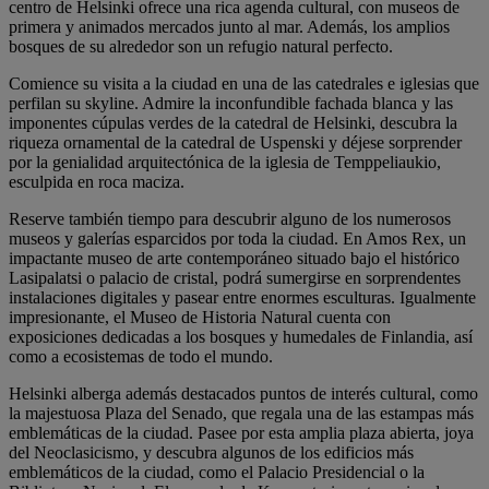
centro de Helsinki ofrece una rica agenda cultural, con museos de
primera y animados mercados junto al mar. Además, los amplios
bosques de su alrededor son un refugio natural perfecto.
Comience su visita a la ciudad en una de las catedrales e iglesias que
perfilan su skyline. Admire la inconfundible fachada blanca y las
imponentes cúpulas verdes de la catedral de Helsinki, descubra la
riqueza ornamental de la catedral de Uspenski y déjese sorprender
por la genialidad arquitectónica de la iglesia de Temppeliaukio,
esculpida en roca maciza.
Reserve también tiempo para descubrir alguno de los numerosos
museos y galerías esparcidos por toda la ciudad. En Amos Rex, un
impactante museo de arte contemporáneo situado bajo el histórico
Lasipalatsi o palacio de cristal, podrá sumergirse en sorprendentes
instalaciones digitales y pasear entre enormes esculturas. Igualmente
impresionante, el Museo de Historia Natural cuenta con
exposiciones dedicadas a los bosques y humedales de Finlandia, así
como a ecosistemas de todo el mundo.
Helsinki alberga además destacados puntos de interés cultural, como
la majestuosa Plaza del Senado, que regala una de las estampas más
emblemáticas de la ciudad. Pasee por esta amplia plaza abierta, joya
del Neoclasicismo, y descubra algunos de los edificios más
emblemáticos de la ciudad, como el Palacio Presidencial o la