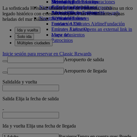
Bebidas
Diversión para los niños
Sostenibilidad en las operaciones
Skywards Rail
Móvil y app de Emirates
Nuestra flota
Juguetes infantiles
Política medioambiental
Calculadora de millas
Cancelar o cambiar una reserva
La sofisticada Helsinki, situada al sur de Finlandia, combina un rico
Boeing 777
Actividades para niños
Informes medioambientales
Inicie sesión en Emirates Skywards
Alteraciones en los viajes
legado histórico con extensos bosques y las revitalizantes aguas
Nuestras comunidades
A380 de Emirates
Skywards+
Acerca de Emirates
heladas del mar Báltico.
Emirates A350
Fundación Emirates Airline
Fundación
Emirates Executive
Emirates Airline Opens an external link in
Ida y vuelta
Mapa de asientos
a new tab
Solo ida
Patrocinios
Múltiples ciudades
Inicie sesión para reservar en Classic Rewards
Aeropuerto de salida
Aeropuerto de llegada
Salida
Ida y vuelta
Salida Elija la fecha de salida
-
Ida y vuelta Elija una fecha de llegada
Pasajeros
Tenga en cuenta que: Puede