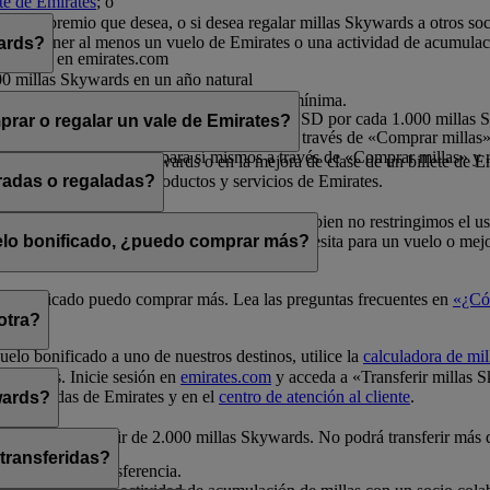
nte de Emirates
; o
rates.
por el premio que desea, o si desea regalar millas Skywards a otros so
a debe tener al menos un vuelo de Emirates o una actividad de acumulac
wards?
o sesión en emirates.com
00 millas Skywards en un año natural
millas Skywards en un año natural
ltiplos de 1.000, siendo 2.000 la cantidad mínima.
s por cada transacción, a un precio de 30 USD por cada 1.000 millas
rar o regalar un vale de Emirates?
 millas en un año natural para sí mismos a través de «Comprar millas» 
illas en un año natural para sí mismos a través de «Comprar millas» y r
e en vuelos Classic Rewards o en la mejora de clase de un billete de E
ivo para la compra de productos y servicios de Emirates.
radas o regaladas?
elos Classic Rewards y mejoras de clase. Si bien no restringimos el u
a de millas
para comprobar cuántas millas necesita para un vuelo o mejo
uelo bonificado, ¿puedo comprar más?
uelo bonificado puedo comprar más. Lea las preguntas frecuentes en
«¿Có
otra?
uelo bonificado a uno de nuestros destinos, utilice la
calculadora de mil
Skywards. Inicie sesión en
emirates.com
y acceda a «Transferir millas 
unas tiendas de Emirates y en el
centro de atención al cliente
.
wards?
0 y siempre a partir de 2.000 millas Skywards. No podrá transferir más
 transferidas?
a realizar la transferencia.