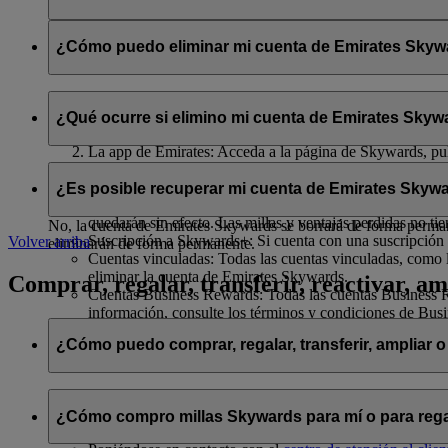
Se compartirán con flydubai su nombre y su dirección de correo 
política de privacidad de flydubai
.
¿Cómo puedo eliminar mi cuenta de Emirates Skywar
Puede eliminar su cuenta de Emirates Skywards o cancelar su af
¿Qué ocurre si elimino mi cuenta de Emirates Skywa
El sitio web de Emirates: Inicie sesión, acceda a su perfil
La app de Emirates: Acceda a la página de Skywards, pulse
Chat en directo
: Hable con nuestro equipo; estará encant
Si decide eliminar su cuenta de Emirates Skywards o cancelar su 
¿Es posible recuperar mi cuenta de Emirates Skywa
Millas Skywards y recompensas no utilizadas: Todas sus m
quedarán sin efecto. Las millas y ventajas perdidas no ti
No, la cuenta de Emirates Skywards se borrará de forma permanen
Suscripción a Skywards+: Si cuenta con una suscripción 
Volver arriba
eliminarán de forma permanente.
Cuentas vinculadas: Todas las cuentas vinculadas, como l
eliminar la cuenta de Emirates Skywards.
Comprar, regalar, transferir, reactivar, am
Cuentas Business Rewards: Todas las cuentas Business Re
información, consulte los términos y condiciones de Bus
¿Cómo puedo comprar, regalar, transferir, ampliar o
Si desea comprar, regalar y transferir millas Skywards, puede ha
¿Cómo compro millas Skywards para mí o para rega
Iniciando sesión en emirates.com; o