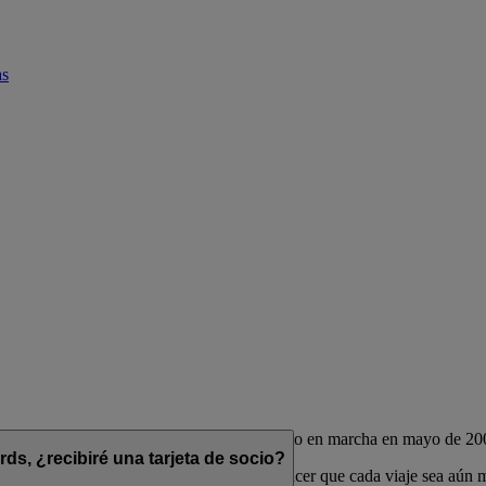
as
de las aerolíneas Emirates y flydubai, puesto en marcha en mayo de 20
s, ¿recibiré una tarjeta de socio?
das para complementar su estilo de vida y hacer que cada viaje sea aún 