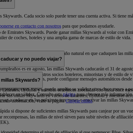
rates?
es Skywards. Cada socio solo puede tener una cuenta activa. Si tiene más
ponerse en contacto con nosotros
para que podamos ayudarle.
 de Emirates Skywards. Puede ganar millas Skywards al volar con Emira
iler de coches, hoteles y una amplia gama de marcas de estilo de vida.
 la fecha en que se obtienen. En el año natural en que caduquen las mill
 caducar y no puedo viajar?
cumpleaños es en agosto, las millas Skywards caducarán el 31 de agost
s en premios con nuestros socios hoteleros, minoristas y de estilo de vi
los próximos doce meses, puede configurar mensajes automáticos desde
 millas Skywards?
s próximos tres meses, puede ampliar su validez otros doce meses a par
 de Emirates, flydubai y nuestras aerolíneas asociadas con hasta once mes
tablecer su validez. Consulte esta
página
para obtener más información
ar sus millas Skywards en vuelos de Emirates, flydubai y nuestras aer
ayan a caducar en los próximos tres meses o reactivar las millas Skywa
ea más información, visite la página
Canjear millas
.
ida si dispone de suficientes millas Skywards para canjear por un vuel
 recompensas, las millas de nivel sirven para subir niveles de afiliació
(EK).
idoneidad determina el nivel de afiliación al que pertenece: Blue, Silv