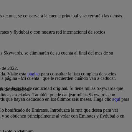
 de una, se conservará la cuenta principal y se cerrarán las demás.
tes y flydubai o con nuestra red internacional de socios
as Skywards, se eliminarán de su cuenta al final del mes de su
o de 2022.
da. Visite esta
página
para consultar la lista completa de socios
 la página «Mi cuenta» que le recuerden cuándo van a caducar.
tir de la fecha de caducidad original. Si tiene millas Skywards que
es de antelación.
.
olíneas asociadas. También puede canjear millas Skywards con
rds que hayan caducado en los últimos seis meses. Haga clic
aquí
para
o bonificado de Emirates. Introduzca la ruta que desea para ver
n y se obtienen principalmente al volar con Emirates y flydubai o en
er, Gold o Platinum.