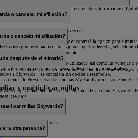
electrónico con el fin de enviarle dichos boletines informativos. flydu
ds o cancelar mi afiliación?
iliación en cualquier momento a través de:
rds o cancelo mi afiliación?
, seleccione «
Gestionar mi cuenta
» y encontrará la opción para eliminar
 los tres puntos situados en la esquina superior derecha, seleccione «E
ado de ayudarle.
afiliación, tenga en cuenta lo siguiente:
rds después de eliminarla?
illas Skywards y recompensas no utilizadas, así como las ventajas o pr
enen valor en efectivo y no son susceptibles de canje ni reembolso.
te e irreversible. Una vez que elimine su cuenta de Emirates Skywards,
activa a Skywards+, se cancelará sin opción a reembolso.
as cuentas de Skysurfers o las cuentas My Family (en caso de ser el ca
pliar y multiplicar millas
wards registradas mediante las credenciales de la cuenta Skywards deja
iness Rewards.
 reactivar millas Skywards?
cerlo de las siguientes formas:
lar a otra persona?