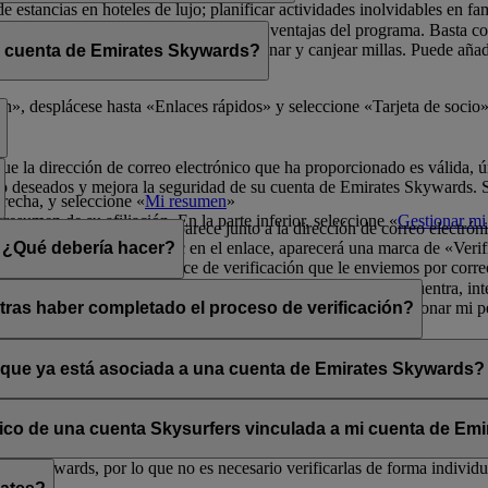
de estancias en hoteles de lujo; planificar actividades inolvidables en fa
física para poder disfrutar de todas las ventajas del programa. Basta 
radores de Emirates Skywards para ganar y canjear millas. Puede añadir 
i cuenta de Emirates Skywards?
ma y sus exclusivas ventajas.
er rápidamente a los datos de socio.
», desplácese hasta «Enlaces rápidos» y seleccione «Tarjeta de socio»
que la dirección de correo electrónico que ha proporcionado es válida, ú
o deseados y mejora la seguridad de su cuenta de Emirates Skywards. Si 
erecha, y seleccione «
Mi resumen
»
resumen de su afiliación. En la parte inferior, seleccione «
Gestionar mi 
a opción «Verificar» que aparece junto a la dirección de correo electrón
lectrónico». Al hacer clic en el enlace, aparecerá una marca de «Verifi
n. ¿Qué debería hacer?
enga en cuenta que el enlace de verificación que le enviemos por corre
s los mensajes se filtran de forma incorrecta. Si no lo encuentra, inte
ará la opción «Verificar» en la sección Mi resumen > Gestionar mi per
tras haber completado el proceso de verificación?
ates Skywards.
ntos situados en la esquina superior derecha de la pantalla.
a y única aunque haya verificado su dirección de correo electrónico actu
os personales.
o que ya está asociada a una cuenta de Emirates Skywards?
adas a direcciones de correo electrónico que no estén en uso. Si compa
carla.
Póngase en contacto con nosotros
para obtener ayuda.
ónico de una cuenta Skysurfers vinculada a mi cuenta de E
tes Skywards, por lo que no es necesario verificarlas de forma individua
.