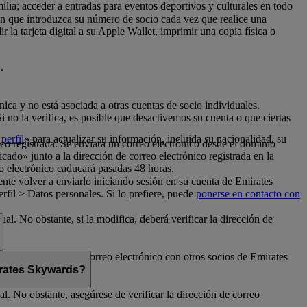
milia; acceder a entradas para eventos deportivos y culturales en todo
con que introduzca su número de socio cada vez que realice una
la tarjeta digital a su Apple Wallet, imprimir una copia física o
.
nica y no está asociada a otras cuentas de socio individuales.
no la verifica, es posible que desactivemos su cuenta o que ciertas
perfil
» para actualizar su información, incluida su nacionalidad, su
ico registrada. Se enviará un correo electrónico desde el dominio
cado» junto a la dirección de correo electrónico registrada en la
o electrónico caducará pasadas 48 horas.
nte volver a enviarlo iniciando sesión en su cuenta de Emirates
fil > Datos personales. Si lo prefiere, puede
ponerse en contacto con
al. No obstante, si la modifica, deberá verificar la dirección de
rte su dirección de correo electrónico con otros socios de Emirates
mirates Skywards?
l. No obstante, asegúrese de verificar la dirección de correo