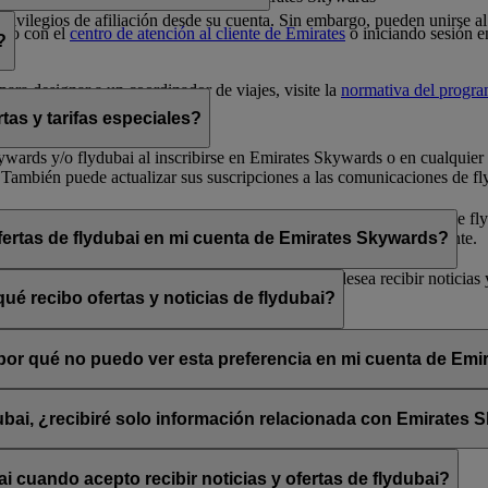
 privilegios de afiliación desde su cuenta. Sin embargo, pueden unirse
cto con el
centro de atención al cliente de Emirates
o iniciando sesión e
?
ara designar a un coordinador de viajes, visite la
normativa del progr
tas y tarifas especiales?
 Skywards y/o flydubai al inscribirse en Emirates Skywards o en cualqui
 También puede actualizar sus suscripciones a las comunicaciones de fly
arse de baja» que encontrará al final de los correos electrónicos de fly
bai a través de su chat en directo o su centro de atención al cliente.
ofertas de flydubai en mi cuenta de Emirates Skywards?
lydubai. Por tanto, tiene la opción de decidir si desea recibir noticias
ué recibo ofertas y noticias de flydubai?
 suscribirse a las noticias y ofertas de Emirates, Emirates Skywards o 
, ¿por qué no puedo ver esta preferencia en mi cuenta de Em
sado está asociada con varios números de socio de Emirates Skywards o 
rates Skywards y actualice sus suscripciones por correo electrónico en
dubai, ¿recibiré solo información relacionada con Emirates
promociones de flydubai y flydubai Holidays.
 cuando acepto recibir noticias y ofertas de flydubai?