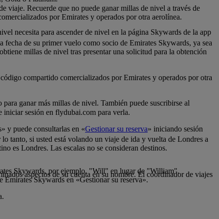
 de viaje. Recuerde que no puede ganar millas de nivel a través de
comercializados por Emirates y operados por otra aerolínea.
nivel necesita para ascender de nivel en la página Skywards de la app
 la fecha de su primer vuelo como socio de Emirates Skywards, ya sea
tiene millas de nivel tras presentar una solicitud para la obtención
de código compartido comercializados por Emirates y operados por otra
lo para ganar más millas de nivel. También puede suscribirse al
iniciar sesión en flydubai.com para verla.
s» y puede consultarlas en «
Gestionar su reserva
» iniciando sesión
 lo tanto, si usted está volando un viaje de ida y vuelta de Londres a
tino es Londres. Las escalas no se consideran destinos.
rates Skywards, por ejemplo, "Will" en lugar de "William".
inados aspectos de su cuenta en su nombre. El coordinador de viajes
de Emirates Skywards en «Gestionar su reserva».
a.