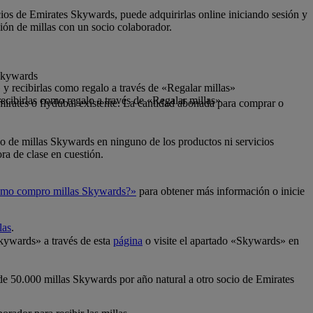
cios de Emirates Skywards, puede adquirirlas online iniciando sesión y
ión de millas con un socio colaborador.
 Skywards
y recibirlas como regalo a través de «Regalar millas»
ecibirlas como regalo a través de «Regalar millas»
mirates o flydubai existente. La cantidad abonada para comprar o
so de millas Skywards en ninguno de los productos ni servicios
ra de clase en cuestión.
mo compro millas Skywards?»
para obtener más información o inicie
las
.
Skywards» a través de esta
página
o visite el apartado «Skywards» en
 de 50.000 millas Skywards por año natural a otro socio de Emirates