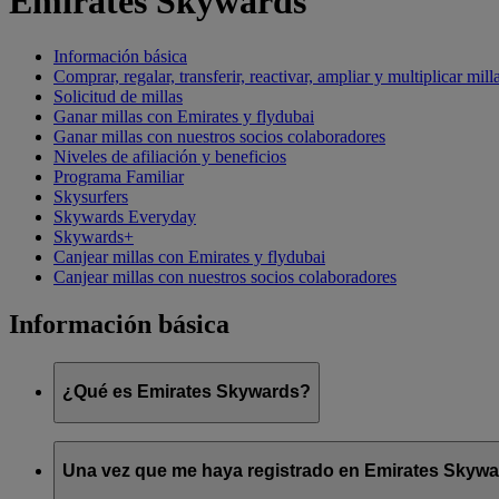
Emirates Skywards
Información básica
Comprar, regalar, transferir, reactivar, ampliar y multiplicar mill
Solicitud de millas
Ganar millas con Emirates y flydubai
Ganar millas con nuestros socios colaboradores
Niveles de afiliación y beneficios
Programa Familiar
Skysurfers
Skywards Everyday
Skywards+
Canjear millas con Emirates y flydubai
Canjear millas con nuestros socios colaboradores
Información básica
¿Qué es Emirates Skywards?
Emirates Skywards es el galardonado programa de fidelización 
Una vez que me haya registrado en Emirates Skyward
Ofrece a los socios una serie de ventajas y experiencias diseña