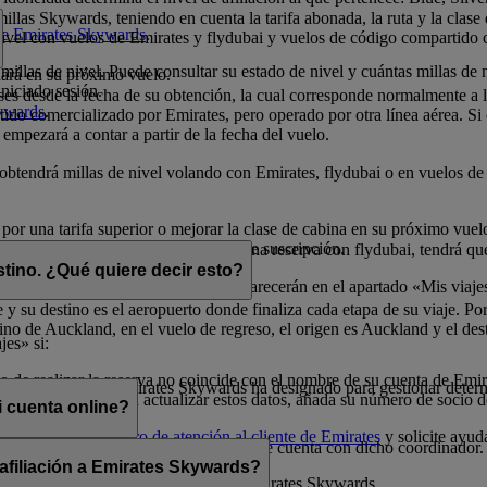
illas Skywards, teniendo en cuenta la tarifa abonada, la ruta y la clase
 de Emirates Skywards
.
 nivel con vuelos de Emirates y flydubai y vuelos de código compartido 
millas de nivel. Puede consultar su estado de nivel y cuántas millas de 
nará en su próximo vuelo.
niciado sesión.
eses desde la fecha de su obtención, la cual corresponde normalmente a
kywards
.
do comercializado por Emirates, pero operado por otra línea aérea. Si ob
 empezará a contar a partir de la fecha del vuelo.
o obtendrá millas de nivel volando con Emirates, flydubai o en vuelos 
 por una tarifa superior o mejorar la clase de cabina en su próximo vue
millas de nivel durante el período de suscripción.
elos con Emirates. Si dispone de una reserva con flydubai, tendrá que 
stino. ¿Qué quiere decir esto?
dos con millas Skywards) también aparecerán en el apartado «Mis viaje
 y su destino es el aeropuerto donde finaliza cada etapa de su viaje. Por
no de Auckland, en el vuelo de regreso, el origen es Auckland y el des
jes» si:
 de realizar la reserva no coincide con el nombre de su cuenta de Emi
 que un socio de Emirates Skywards ha designado para gestionar determ
o a la reserva. Para actualizar estos datos, añada su número de socio 
 cuenta online?
uras, llame a un
centro de atención al cliente de Emirates
y solicite ayud
 menos que comparta sus credenciales de cuenta con dicho coordinador.
 afiliación a Emirates Skywards?
cionada con la afiliación del socio a Emirates Skywards