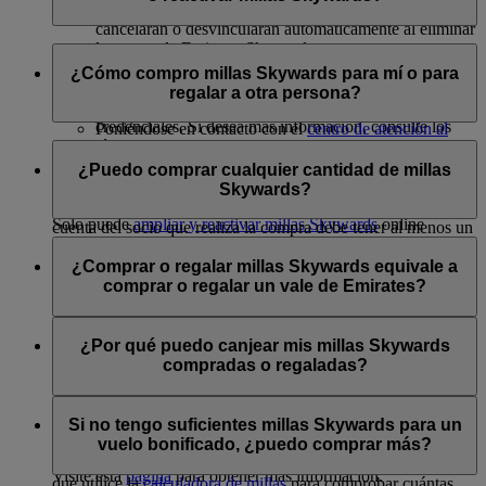
Family (en caso de ser el cabeza de familia), se
cancelarán o desvincularán automáticamente al eliminar
la cuenta de Emirates Skywards.
Si desea comprar, regalar y transferir millas Skywards, puede
Cuentas Business Rewards: Todas las cuentas Business
hacerlo de las siguientes formas:
¿Cómo compro millas Skywards para mí o para
Rewards registradas mediante las credenciales de la
regalar a otra persona?
cuenta Skywards dejarán de ser accesibles con dichas
Iniciando sesión en emirates.com; o
credenciales. Si desea más información, consulte los
Poniéndose en contacto con el
centro de atención al
términos y condiciones de Business Rewards.
cliente de Emirates
; o
Si no ha acumulado suficientes millas Skywards para
Visitando la oficina de reservas y venta de billetes de
canjearlas por el premio que desea, o si desea regalar millas
¿Puedo comprar cualquier cantidad de millas
Emirates.
Skywards a otros socios de Emirates Skywards, puede
Skywards?
adquirirlas online iniciando sesión y visitando esta
página
. La
Solo puede
ampliar y reactivar millas Skywards
online
cuenta del socio que realiza la compra debe tener al menos un
iniciando sesión en emirates.com
Puede comprar millas Skywards para usted o para regalar en
vuelo de Emirates o una actividad de acumulación de millas
múltiplos de 1.000, siendo 2.000 la cantidad mínima.
¿Comprar o regalar millas Skywards equivale a
con un socio colaborador.
comprar o regalar un vale de Emirates?
Los socios Platinum y Gold pueden adquirir hasta
Los socios Platinum y Gold pueden adquirir hasta
200.000 millas en un año natural para sí mismos a
200.000 millas Skywards en un año natural
No, las millas Skywards compradas o regaladas pueden
través de «Comprar millas» y recibirlas como regalo a
Los socios Silver y Blue pueden adquirir hasta
utilizarse en vuelos Classic Rewards o en la mejora de clase
¿Por qué puedo canjear mis millas Skywards
través de «Regalar millas»
100.000 millas Skywards en un año natural
de un billete de Emirates o flydubai existente. La cantidad
compradas o regaladas?
Los socios Silver y Blue pueden adquirir hasta 100.000
Deberá comprar o regalar al menos 2.000 millas
abonada para comprar o regalar millas Skywards no puede
millas en un año natural para sí mismos a través de
Skywards por cada transacción, a un precio de 30 USD
utilizarse como vale de efectivo para la compra de productos y
Puede canjear las millas Skywards compradas o regaladas por
«Comprar millas» y recibirlas como regalo a través de
por cada 1.000 millas Skywards
servicios de Emirates.
vuelos Classic Rewards y mejoras de clase. Si bien no
Si no tengo suficientes millas Skywards para un
«Regalar millas»
restringimos el uso de millas Skywards en ninguno de los
vuelo bonificado, ¿puedo comprar más?
productos ni servicios ofrecidos por Emirates, le aconsejamos
Visite esta
página
para obtener más información.
que utilice la
calculadora de millas
para comprobar cuántas