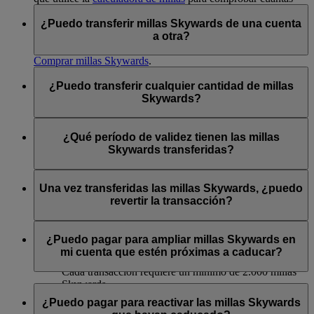
Sí, si no tiene suficientes millas Skywards para adquirir un
millas necesita para un vuelo o mejora de clase en cuestión.
vuelo bonificado puedo comprar más. Lea las preguntas
¿Puedo transferir millas Skywards de una cuenta
frecuentes en
«¿Cómo compro millas Skywards?»
para
a otra?
obtener más información o inicie sesión y visite la página
Comprar millas Skywards
.
Sí, puede transferir millas Skywards a otra cuenta de Emirates
Si desea comprobar la cantidad de millas que necesita para un
Skywards. Inicie sesión en
emirates.com
y acceda a
¿Puedo transferir cualquier cantidad de millas
vuelo bonificado a uno de nuestros destinos, utilice la
«Transferir millas Skywards» a través de esta
página
o visite
Skywards?
calculadora de millas
.
el apartado «Skywards» en la app de Emirates. Puede solicitar
ayuda con el proceso en algunas tiendas de Emirates y en el
Solo es posible transferir millas Skywards en múltiplos de
centro de atención al cliente
.
1.000 y siempre a partir de 2.000 millas Skywards. No podrá
¿Qué período de validez tienen las millas
transferir más de 50.000 millas Skywards por año natural a
Skywards transferidas?
Estos son algunos puntos clave que debe recordar:
otro socio de Emirates Skywards.
Las millas Skywards transferidas tienen un período de validez
Asegúrese de tener los datos del destinatario cuando
de un mínimo de 3 años a partir de la fecha de la transferencia
Una vez transferidas las millas Skywards, ¿puedo
vaya a realizar la transferencia.
y caducarán al tercer año al finalizar el mes de nacimiento del
revertir la transacción?
La cuenta del destinatario debe tener al menos un vuelo
socio receptor.
de Emirates o una actividad de acumulación de millas
Lamentablemente, no podemos devolver las millas Skywards
con un socio colaborador para recibir las millas.
a su cuenta una vez que se las haya transferido a otro socio.
¿Puedo pagar para ampliar millas Skywards en
Puede transferir hasta 50.000 millas Skywards por año
mi cuenta que estén próximas a caducar?
natural a un precio de 15 USD por cada 1.000 millas.
Cada transacción requiere un mínimo de 2.000 millas
Skywards.
Sí. Si tiene millas Skywards en su cuenta que están próximas
a caducar en los siguientes tres meses, puede ampliar su
¿Puedo pagar para reactivar las millas Skywards