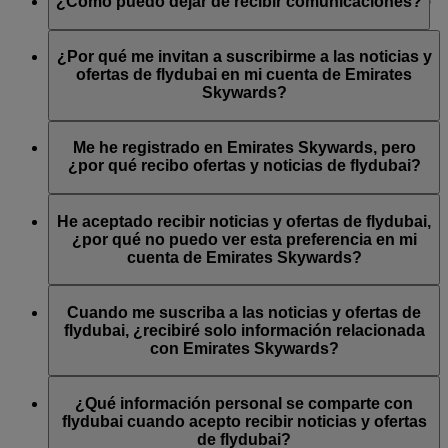
Skywards y/o flydubai al inscribirse en Emirates Skywards o
¿Cómo puedo dejar de recibir comunicaciones?
la cuenta.
en cualquier otro momento iniciando sesión en su cuenta de
Skywards y accediendo a
«Gestionar suscripciones por correo
Puede darse de baja en cualquier momento a través del enlace
electrónico»
. También puede actualizar sus suscripciones a las
«Darse de baja» que encontrará al final de los correos
¿Por qué me invitan a suscribirme a las noticias y
comunicaciones de flydubai en el sitio web de flydubai.
electrónicos de flydubai y/o Emirates, actualizando las
ofertas de flydubai en mi cuenta de Emirates
preferencias de su cuenta de Emirates Skywards o poniéndose
Skywards?
en contacto con Emirates o flydubai a través de su chat en
directo o su centro de atención al cliente.
Emirates Skywards es el programa de fidelidad de Emirates y
de flydubai. Por tanto, tiene la opción de decidir si desea
Me he registrado en Emirates Skywards, pero
recibir noticias y ofertas tanto de Emirates como de flydubai.
¿por qué recibo ofertas y noticias de flydubai?
Cuando se registró en Emirates Skywards, se le dio la opción
de suscribirse a las noticias y ofertas de Emirates, Emirates
He aceptado recibir noticias y ofertas de flydubai,
Skywards o flydubai. Sus preferencias de comunicación se
¿por qué no puedo ver esta preferencia en mi
han actualizado en consecuencia.
cuenta de Emirates Skywards?
Esto significa que la dirección de correo electrónico que ha
usado está asociada con varios números de socio de Emirates
Cuando me suscriba a las noticias y ofertas de
Skywards o el nombre que nos ha facilitado no coincide con
flydubai, ¿recibiré solo información relacionada
el nombre de su cuenta de Emirates Skywards. Inicie sesión
con Emirates Skywards?
en su cuenta de Emirates Skywards y actualice sus
suscripciones por correo electrónico en
Preferencias
También recibirá noticias y ofertas de flydubai, incluidas las
personales
.
promociones de flydubai y flydubai Holidays.
¿Qué información personal se comparte con
flydubai cuando acepto recibir noticias y ofertas
de flydubai?