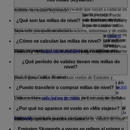
la lista completa de socios colaboradores y aprovechar al
Si tiene en su cuenta millas Skywards que vayan a caducar en
máximo sus millas Skywards.
los próximos doce meses, puede configurar mensajes
Existen muchas formas de canjear millas Skywards. Puede
automáticos desde la página «Mi cuenta» que le recuerden
Si tiene previsto viajar en el futuro, puede reservar sus vuelos
canjear sus millas Skywards en vuelos de Emirates, flydubai y
¿Qué son las millas de nivel?
cuándo van a caducar.
de Emirates, flydubai y nuestras aerolíneas asociadas con
nuestras aerolíneas asociadas. También puede canjear millas
hasta once meses de antelación.
Skywards con nuestros socios hoteleros, minoristas y de estilo
Si tiene millas Skywards en su cuenta que vayan a caducar en
Mientras que las
millas Skywards
pueden utilizarse para
de vida. Si desea más información, visite la página
Canjear
los próximos tres meses, puede ampliar su validez otros doce
También puede ampliar la validez de las millas Skywards que
comprar recompensas, las millas de nivel sirven para subir
¿Cómo se calculan las millas de nivel?
millas
.
meses a partir de la fecha de caducidad original. Si tiene
vayan a caducar en los próximos tres meses o reactivar las
niveles de afiliación y se obtienen principalmente al volar con
millas Skywards que hayan caducado en los últimos seis
millas Skywards que hayan caducado en los últimos seis
Utilice nuestra
calculadora de millas
para comprobar de forma
Emirates y flydubai o en vuelos de código compartido con
meses, puede pagar para restablecer su validez. Consulte esta
meses. Haga clic
aquí
para obtener más información.
rápida si dispone de suficientes millas Skywards para canjear
Las millas de nivel se calculan en la misma proporción que las
código de vuelo de Emirates (EK).
página
para obtener más información.
por un vuelo bonificado de Emirates. Introduzca la ruta que
millas Skywards, teniendo en cuenta la tarifa abonada, la ruta
¿Qué período de validez tienen mis millas de
El número de millas de nivel que obtiene durante un período
desea para ver cuántas millas necesita.
y la clase de viaje. Recuerde que no puede ganar millas de
nivel?
de idoneidad determina el nivel de afiliación al que pertenece:
nivel a través de nuestros socios colaboradores. Solo es
Blue, Silver, Gold o Platinum.
posible ganar millas de nivel con vuelos de Emirates y
Las millas de nivel tienen un período de validez de hasta 13
flydubai y vuelos de código compartido comercializados por
Más información sobre las ventajas de cada
nivel de afiliación
meses desde la fecha de su obtención, la cual corresponde
¿Puedo transferir o comprar millas de nivel?
Emirates y operados por otra aerolínea.
de Emirates Skywards
.
normalmente a la fecha de su primer vuelo como socio de
Utilice nuestra
calculadora de millas
para ver cuántas millas
Emirates Skywards, ya sea un vuelo de Emirates, de flydubai
Su nivel se actualiza automáticamente cuando reúne
ganará en su próximo vuelo.
No, las millas de nivel no se pueden transferir ni comprar.
o un vuelo de código compartido comercializado por
suficientes millas de nivel. Puede consultar su estado de nivel
Solo obtendrá millas de nivel volando con Emirates, flydubai
¿Por qué no aparece mi vuelo en «Mis viajes»?
Emirates, pero operado por otra línea aérea. Si obtiene millas
y cuántas millas de nivel necesita para ascender de nivel en la
Más información sobre los
niveles de afiliación de Emirates
o en vuelos de código compartido comercializados por
de nivel tras presentar una solicitud para la obtención de
página Skywards de la app y en el apartado «Mi resumen» del
Skywards
.
Emirates y operados por otra aerolínea.
millas con carácter retroactivo, el periodo de validez de estas
sitio web una vez que haya iniciado sesión.
La herramienta «Mis viajes» muestra únicamente sus
empezará a contar a partir de la fecha del vuelo.
Si desea conservar su nivel o ascender al siguiente, puede
próximos vuelos con Emirates. Si dispone de una reserva con
Emirates Skywards a veces se refiere al origen y