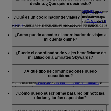
Más información sobre
cómo subir de nivel
.
optar por una tarifa superior o mejorar la clase de cabina en su
Más información sobre
cómo conservar su estado de nivel
.
flydubai, tendrá que iniciar sesión en flydubai.com para verla.
destino. ¿Qué quiere decir esto?
próximo vuelo para ganar más millas de nivel. También puede
Más información sobre cómo
conservar su estado de nivel
.
Las reservas de vuelos bonificados de Emirates (vuelos
suscribirse al paquete Premium de
Skywards+
para conseguir
Su origen es el aeropuerto donde se inicia cada etapa de su
adquiridos con millas Skywards) también aparecerán en el
un 20 % más de millas de nivel durante el período de
viaje y su destino es el aeropuerto donde finaliza cada etapa
¿Qué es un coordinador de viajes?
apartado «Mis viajes» y puede consultarlas en «
Gestionar su
suscripción.
de su viaje. Por lo tanto, si usted está volando un viaje de ida
reserva
» iniciando sesión con su apellido y la referencia de la
y vuelta de Londres a Auckland, su vuelo de ida tiene un
reserva.
Un coordinador de viajes es una persona mayor de 18 años a
origen de Londres y un destino de Auckland, en el vuelo de
la que un socio de Emirates Skywards ha designado para
¿Cómo puede acceder el coordinador de viajes a
regreso, el origen es Auckland y el destino es Londres. Las
Es posible que los vuelos de Emirates no aparezcan en «Mis
gestionar determinados aspectos de su cuenta en su nombre.
mi cuenta online?
escalas no se consideran destinos.
viajes» si:
El coordinador de viajes puede:
Su coordinador de viajes no tendrá acceso a su cuenta online
El nombre o apellido que se ha introducido en el
acceder y obtener información de la cuenta del socio
a menos que comparta sus credenciales de cuenta con dicho
¿Puede el coordinador de viajes beneficiarse de
momento de realizar la reserva no coincide con el
reclamar recompensas para el socio
coordinador.
mi afiliación a Emirates Skywards?
nombre de su cuenta de Emirates Skywards, por
modificar cualquier tipo de información en la cuenta
ejemplo, "Will" en lugar de "William".
relacionada con la afiliación del socio a Emirates
Los coordinadores de viaje no tienen derecho a disfrutar de
Su número de socio de Emirates Skywards no está
Skywards
los privilegios de afiliación desde su cuenta. Sin embargo,
¿A qué tipo de comunicaciones puedo
asociado a la reserva. Para actualizar estos datos, añada
pueden unirse al programa Emirates Skywards para comenzar
suscribirme?
su número de socio de Emirates Skywards en
Puede designar a un coordinador de viajes poniéndose en
a disfrutar de los beneficios.
«Gestionar su reserva».
contacto con el
centro de atención al cliente de Emirates
o
iniciando sesión en emirates.com y enviando el
Puede suscribirse a:
Si considera que nada de lo anterior se aplica a sus reservas
correspondiente formulario a través de esta
página
.
¿Cómo puedo suscribirme para recibir noticias,
futuras, llame a un
centro de atención al cliente de Emirates
y
Noticias y ofertas de Emirates
ofertas y tarifas especiales?
solicite ayuda.
Si desea más información acerca de los términos y
Noticias y ofertas de Emirates Skywards
condiciones para designar a un coordinador de viajes, visite la
Noticias y ofertas de flydubai
Puede suscribirse para recibir noticias y ofertas de Emirates,
normativa del programa
y consulte el apartado 4: Gestión de