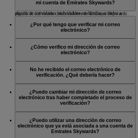
y canjear millas en vuelos de Emirates, flydubai y nuestras
programa. Basta con que introduzca su número de socio cada
mi cuenta de Emirates Skywards?
aerolíneas asociadas; disfrutar de estancias en hoteles de lujo;
vez que realice una transacción con Emirates, flydubai o
planificar actividades inolvidables en familia; acceder a
alguno de los socios colaboradores de Emirates Skywards
entradas para eventos deportivos y culturales en todo el
Puede actualizar su información en cualquier momento:
para ganar y canjear millas. Puede añadir la tarjeta digital a su
mundo, y mucho más.
¿Por qué tengo que verificar mi correo
Apple Wallet, imprimir una copia física o guardarla en la
A través del
sitio web
de Emirates:
electrónico?
galería de imágenes de su dispositivo para acceder
Visite esta
página
para obtener más información sobre el
rápidamente a los datos de socio.
Entre en su cuenta de Emirates Skywards
programa y sus exclusivas ventajas.
Al verificar su correo electrónico, nos ayuda a cerciorarnos de
Haga clic en su nombre, situado en la esquina superior
Imprima o guarde su tarjeta digital
ahora o acceda a «Mi
que la dirección de correo electrónico que ha proporcionado
¿Cómo verifico mi dirección de correo
derecha, y seleccione «
Mi resumen
»
resumen», desplácese hasta «Enlaces rápidos» y seleccione
es válida, única y no está asociada a otras cuentas de socio
electrónico?
En la parte derecha de la pantalla verá una sección con
«Tarjeta de socio».
individuales. Asimismo, contribuye a minimizar el riesgo de
el resumen de su afiliación. En la parte inferior,
recibir correos no deseados y mejora la seguridad de su cuenta
Inicie sesión en su perfil de Emirates Skywards y haga clic en
seleccione «
Gestionar mi perfil
» para actualizar su
de Emirates Skywards. Si no la verifica, es posible que
la opción «Verificar» que aparece junto a la dirección de
No he recibido el correo electrónico de
información, incluida su nacionalidad, su número de
desactivemos su cuenta o que ciertas funciones queden
correo electrónico registrada. Se enviará un correo electrónico
verificación. ¿Qué debería hacer?
pasaporte o el país de emisión.
limitadas hasta que lo haga.
desde el dominio emirates.email pidiéndole que «Confirme su
dirección de correo electrónico». Al hacer clic en el enlace,
Compruebe su bandeja de spam o correo no deseado, ya que
A través de la app de Emirates:
aparecerá una marca de «Verificado» junto a la dirección de
a veces los mensajes se filtran de forma incorrecta. Si no lo
¿Puedo cambiar mi dirección de correo
correo electrónico registrada en la sección Mi resumen >
encuentra, intente volver a enviarlo iniciando sesión en su
electrónico tras haber completado el proceso de
Descárguese la app e inicie sesión en su cuenta de
Gestionar mi perfil > Datos personales. Tenga en cuenta que
cuenta de Emirates Skywards en www.emirates.com o en la
verificación?
Emirates Skywards.
el enlace de verificación que le enviemos por correo
app de Emirates. Encontrará la opción «Verificar» en la
Acceda a la página de Skywards y haga clic en los tres
electrónico caducará pasadas 48 horas.
sección Mi resumen > Gestionar mi perfil > Datos personales.
Sí, puede cambiar su dirección de correo electrónico a otra
puntos situados en la esquina superior derecha de la
Si lo prefiere, puede
ponerse en contacto con nosotros
para
nueva y única aunque haya verificado su dirección de correo
¿Puedo utilizar una dirección de correo
pantalla.
solicitar ayuda.
electrónico actual. No obstante, si la modifica, deberá verificar
electrónico que ya está asociada a una cuenta de
Seleccione «Editar perfil» para actualizar o editar sus
la dirección de correo electrónico nueva.
Emirates Skywards?
datos personales.