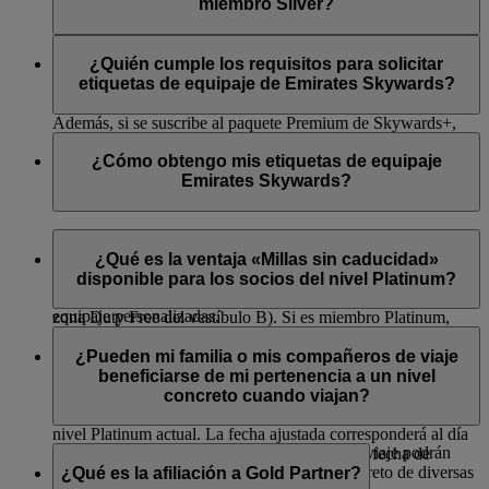
miembro Silver?
posibilidad de perder sus millas.
No obtendrá millas de nivel adicionales por el hecho de ser
miembro Silver, Gold o Platinum. Sin embargo, puede
¿Quién cumple los requisitos para solicitar
obtener millas de nivel adicionales al volar en clase Business
etiquetas de equipaje de Emirates Skywards?
o Primera clase o al elegir una tarifa Flex o Flex Plus.
Además, si se suscribe al paquete Premium de Skywards+,
Los socios Silver, Gold y Platinum cumplen los requisitos
ganará un 20 % más de millas de nivel durante el período de
para solicitar dos etiquetas de equipaje personalizadas por
¿Cómo obtengo mis etiquetas de equipaje
suscripción a Skywards+. Visite la página de
Skywards+
para
ciclo de nivel. Los socios de Skywards Skysurfers no
Emirates Skywards?
obtener más información.
cumplen los requisitos para solicitar etiquetas de equipaje.
Los socios Silver, Gold y Platinum pueden imprimir sus
Si es socio Gold o Silver de Emirates Skywards, puede
etiquetas de equipaje en las salas VIP de clase Business de la
recoger sus etiquetas de nuestro equipo Skywards en el
¿Qué es la ventaja «Millas sin caducidad»
Terminal 3 del aeropuerto de Dubái. Los socios Platinum
aeropuerto de Dubái (en las salas VIP de clase Business de
disponible para los socios del nivel Platinum?
continuarán recibiendo sus paquetes junto con sus etiquetas de
todos los vestíbulos y en el centro de Emirates Skywards en la
equipaje personalizadas.
zona Duty Free del vestíbulo B). Si es miembro Platinum,
A partir del 30 de noviembre de 2018, las millas Skywards
seguirá recibiendo las etiquetas de su equipaje en un paquete
que pertenezcan a un socio Platinum no caducarán mientras el
¿Pueden mi familia o mis compañeros de viaje
de Skywards que le enviarán por mensajería.
socio mantenga su nivel Platinum. Si es socio Platinum, verá
beneficiarse de mi pertenencia a un nivel
Puede pedir sus etiquetas en cualquier momento durante su
una fecha de caducidad ajustada cada vez que tenga alguna
concreto cuando viajan?
ciclo de nivel.
milla Skywards que originalmente vencía durante su ciclo de
nivel Platinum actual. La fecha ajustada corresponderá al día
Cuando viajen con usted, sus compañeros de viaje podrán
que se cumplan tres (3) meses tras la siguiente fecha de
beneficiarse de su pertenencia a un nivel concreto de diversas
¿Qué es la afiliación a Gold Partner?
revisión del nivel Platinum.