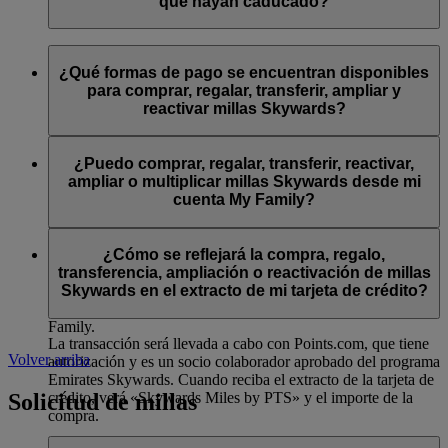
validez otros 12 meses a partir de la fecha de caducidad
que hayan caducado?
original.
Es posible ampliar las millas Skywards a un precio menor que
Sí, las millas Skywards que hayan caducado pueden
el de nuestro producto estándar «Comprar millas Skywards».
reactivarse siempre que lo solicite en un plazo de seis meses a
¿Qué formas de pago se encuentran disponibles
partir de su vencimiento. Las millas Skywards reactivadas
para comprar, regalar, transferir, ampliar y
Puede ampliar un mínimo de 1.000 millas Skywards y un
tendrán una validez de doce meses a partir de la fecha de
reactivar millas Skywards?
máximo de 50.000 millas Skywards por año natural.
reactivación.
El pago de las transacciones efectuadas para comprar, regalar,
Visite esta
página
para obtener más información.
Puede reactivar las millas Skywards a un precio menor que el
transferir, ampliar y reactivar millas Skywards se puede
¿Puedo comprar, regalar, transferir, reactivar,
de nuestra oferta estándar «Comprar millas».
realizar con las principales tarjetas de crédito. El pago no se
ampliar o multiplicar millas Skywards desde mi
podrá realizar en efectivo.
cuenta My Family?
Puede reactivar un mínimo de 1.000 millas Skywards y un
máximo de 50.000 millas Skywards por año natural.
Actualmente, estos servicios solo están disponibles para los
socios que utilicen una cuenta individual de Emirates
¿Cómo se reflejará la compra, regalo,
Skywards y no se aplican a las cuentas My Family. Eso
transferencia, ampliación o reactivación de millas
significa que no es posible regalar, transferir, reactivar ni
Skywards en el extracto de mi tarjeta de crédito?
comprar millas Skywards adicionales desde una cuenta My
Family.
La transacción será llevada a cabo con Points.com, que tiene
Volver arriba
autorización y es un socio colaborador aprobado del programa
Emirates Skywards. Cuando reciba el extracto de la tarjeta de
Solicitud de millas
crédito, verá «Skywards Miles by PTS» y el importe de la
compra.