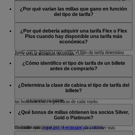
En vuelos de Emirates:
de flydubai. De ahí que otros tipos de tarifa acumulen más o
Sí, ganará tanto millas Skywards como millas de nivel con
fecha en que se reciba su reclamación.
menos millas.
todos los tipos de tarifa y en todas las clases de cabina. El
¿Por qué varían las millas que gano en función
Clase Turista y clase Business: Special, Saver, Flex o
número de millas que obtenga dependerá del tipo de tarifa.
del tipo de tarifa?
Algunos de nuestros socios ofrecen la posibilidad de realizar
Flex Plus
Utilice nuestra
calculadora de millas
para comprobar el
Para comprobar cuántas millas puede ganar, utilice nuestra
la reclamación directamente en su sitio web. Compruebe si
Turista Premium: Flex Plus
número total de millas que ganará con su billete de Emirates.
calculadora de millas
.
Sabemos que cada cliente puede pagar una tarifa distinta
este servicio está disponible en la página web de cada socio.
Primera clase: Flex o Flex Plus
Las millas totales son la suma de las millas base
aunque viaje en el mismo tipo de cabina, de modo que,
¿Por qué debería adquirir una tarifa Flex o Flex
correspondientes al origen y el destino y las millas
Actualmente, el Live Chat* solo está disponible en inglés.
cuando calculamos las millas obtenidas, tenemos en cuenta el
Plus cuando hay disponible una tarifa más
En vuelos de flydubai:
correspondientes a la clase de cabina y las bonificaciones de
tipo de tarifa así como la distancia volada. Los clientes eligen
económica?
nivel ofertadas.
distintos tipos de tarifa en función de sus necesidades de viaje.
Clase Turista: Lite, Value, Flex
Junto con la distancia recorrida, el tipo de tarifa determina
Clase Business: Business
*Las millas de bonificación son millas Skywards que los socios ganan
Nuestras tarifas Special y Saver son las más asequibles, pero
cuántas millas gana, reflejando así el coste adicional de la
cuando viajan en cabinas premium (clase Business y Primera clase) y/o
las tarifas Flex y Flex Plus ofrecen beneficios adicionales:
¿Cómo identifico el tipo de tarifa de un billete
tarifa que ha seleccionado para su viaje.
El tipo de tarifa que elija influirá en el número de millas que
antes de comprarlo?
cuando son socios Silver, Gold o Platinum.
gane.
Obtendrá más millas Skywards y de nivel con una tarifa
Flex o Flex Plus, lo que le permitirá obtener su
El tipo de tarifa se mostrará con claridad al buscar los vuelos
siguiente bonificación o alcanzar el siguiente nivel más
en emirates.com o flydubai.com. Se mostrará el precio, las
¿Determina la clase de cabina el tipo de tarifa del
rápido.
condiciones de la tarifa y las millas que ganará. Si inicia
billete?
Asimismo, dispondrá de más flexibilidad para cambiar
sesión como socio de Emirates Skywards, incluso podrá ver
o cancelar su billete.
las bonificaciones específicas de cada vuelo.
También necesitará menos millas Skywards para
No, los tipos de tarifa no dependen de la clase en la que viaja.
mejorar la clase de cabina.
Al buscar o reservar un vuelo, podrá ver qué tipo de tarifas
¿Qué bonus de millas obtienen los socios Silver,
están disponibles.
Gold o Platinum?
Si va a viajar en clase Turista con una tarifa Flex o Flex Plus,
no tendrá que pagar por la
selección de asiento
.
Consulte estas
preguntas frecuentes
para obtener más
información sobre los tipos de tarifa disponibles en cada clase
Al volar con Emirates o flydubai, los socios Silver reciben un