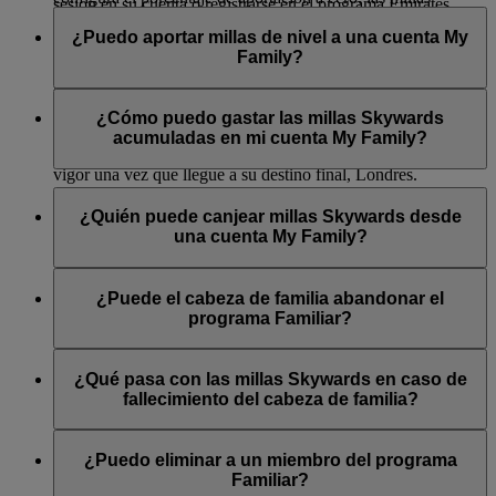
sesión en su cuenta o registrarse en el programa Emirates
Sí, la aportación incluye todas las millas Skywards
Skywards que gane en el futuro se abonarán a su cuenta
Skywards.
acumuladas, incluidas las acumuladas como bonificación o a
¿Puedo aportar millas de nivel a una cuenta My
individual de Emirates Skywards.
través de una promoción. El número de millas Skywards
Family?
Un miembro necesita una dirección de correo electrónico
Tenga en cuenta que si cambia su aportación durante un vuelo
aportadas se redondeará siempre al siguiente entero.
propia para registrarse en Emirates Skywards.
o conjunto de vuelos, el cambio solo se aplicará una vez
No, no puede aportar millas de nivel a una cuenta My Family.
Una vez que las millas Skywards se hayan aportado a la
finalizado el vuelo o conjunto de vuelos. Si en este momento
Las millas de nivel se abonarán únicamente a su cuenta
¿Cómo puedo gastar las millas Skywards
cuenta My Family, no podrán transferirse de nuevo al socio
se encuentra entre dos o más vuelos, por ejemplo Bangkok -
individual de Emirates Skywards o a su cuenta de Skysurfers.
acumuladas en mi cuenta My Family?
individual.
Dubái - Londres, el nuevo porcentaje de aportación entrará en
vigor una vez que llegue a su destino final, Londres.
Puede canjear las millas Skywards de una cuenta My Family
por:
¿Quién puede canjear millas Skywards desde
una cuenta My Family?
Vuelos Classic Rewards
Vuelos en los que sea posible utilizar Efectivo +
El cabeza de familia y los miembros de la familia mayores de
Millas*
18 años pueden canjear millas Skywards desde una cuenta
¿Puede el cabeza de familia abandonar el
Mejoras de clase instantáneas durante el check-in
My Family.
programa Familiar?
Socios colaboradores minoristas y de estilo de vida*
(ofrecidos por Emirates y sus socios)
No, no se puede eliminar al cabeza de familia. Tiene la opción
Donaciones para apoyar iniciativas de la Fundación
de cerrar la cuenta del programa Familiar, pero así perderá
¿Qué pasa con las millas Skywards en caso de
Emirates Airline
todas las millas Skywards restantes.
fallecimiento del cabeza de familia?
Eventos de Skywards Exclusives seleccionados (sujeto
a los términos y condiciones aplicables Skywards
En caso de fallecimiento del cabeza de familia, Emirates
Exclusives recogidos en la
normativa del programa
).
Skywards puede, a su exclusivo criterio, reactivar las millas
¿Puedo eliminar a un miembro del programa
Skywards disponibles del socio fallecido en la cuenta My
Familiar?
Tenga en cuenta que Emirates puede modificar la lista de