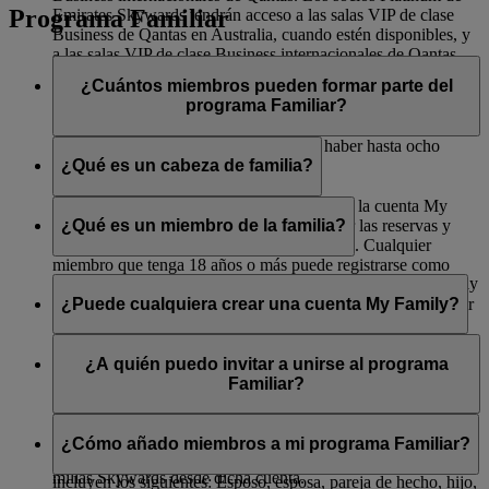
Programa Familiar
Emirates Skywards tendrán acceso a las salas VIP de clase
Business de Qantas en Australia, cuando estén disponibles, y
a las salas VIP de clase Business internacionales de Qantas.
¿Cuántos miembros pueden formar parte del
programa Familiar?
Incluyendo al cabeza de familia, puede haber hasta ocho
miembros.
¿Qué es un cabeza de familia?
El cabeza de familia es responsable de crear la cuenta My
Family, añadir y eliminar miembros, realizar las reservas y
¿Qué es un miembro de la familia?
llevar a cabo la gestión habitual de la cuenta. Cualquier
miembro que tenga 18 años o más puede registrarse como
Un miembro de la familia forma parte de la cuenta My Family
cabeza de familia. Para añadir un socio de Skysurfers a una
y puede decidir aportar el 0 % o el 100 % de las millas
¿Puede cualquiera crear una cuenta My Family?
cuenta My Family, el cabeza de familia debe ser el progenitor
Skywards que acumule en vuelos de Emirates, flydubai o
o tutor registrado de dicho Skysurfer.
aerolíneas asociadas, así como en compras con socios
Cualquier socio de Emirates Skywards mayor de 18 años
colaboradores de Emirates (bancos, hoteles, empresas de
puede crear una cuenta My Family y ejercer como cabeza de
¿A quién puedo invitar a unirse al programa
alquiler de coches, tiendas y estilo de vida).
familia. Para añadir un socio de Skysurfers a una cuenta My
Familiar?
Family, el cabeza de familia debe ser el progenitor o tutor
Si decide aportar el 100 %, las millas Skywards se
registrado de dicho Skysurfer.
Puede invitar a cualquier familiar inmediato. Si todavía no son
acumularán automáticamente en la cuenta My Family, y los
socios de Emirates Skywards, tendrán que registrarse antes de
¿Cómo añado miembros a mi programa Familiar?
miembros de la familia mayores de 18 años podrán canjear
que pueda añadirlos. Entre los familiares inmediatos se
millas Skywards desde dicha cuenta.
incluyen los siguientes: Esposo, esposa, pareja de hecho, hijo,