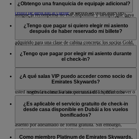
socios Platinum que permite canjear millas Skywards por
¿Obtengo una franquicia de equipaje adicional?
Para usar la ventaja de prioridad de reserva, llame a nuestro
billetes Flex Plus bonificados en clase Business o Turista,
centro de atención al cliente
al menos 48 horas antes del
aunque la recompensa no esté disponible y siempre que haya
vuelo. Nuestros agentes crearán una nueva reserva Flex Plus
Cuando se viaja aplicando el concepto de peso en los vuelos
asientos en la cabina seleccionada.
o revisarán su billete para asegurarse de que se trata de una
de Emirates y flydubai solamente, los socios Silver de
¿Tengo que pagar si quiero elegir mi asiento
tarifa comercial Flex Plus válida. En caso contrario, podrán
Emirates Skywards tienen derecho a una franquicia de exceso
después de haber reservado mi billete?
cambiar su billete a una clase superior a través del teléfono.
de equipaje garantizada de 12 kg por encima del límite
adquirido para una clase de cabina concreta; los socios Gold,
*Algunas tarifas comerciales no son válidas para la prioridad de reserva,
Si va a viajar en Primera clase o clase Business, puede elegir
16 kg; y los Platinum, 20 kg. Sin embargo, tenga en cuenta lo
pero puede solicitar una mejora abonando un cargo adicional. Consulte
su asiento desde el momento de la compra del billete sin cargo
¿Tengo que pagar por elegir mi asiento durante
siguiente:
adicional en función de su nivel.
el check-in?
con nuestro centro de atención al cliente. En ciertas ocasiones, debido a
El peso máximo facturado por pieza de equipaje es de
las restricciones de aforo en los vuelos y a la normativa gubernamental
Si es socio Platinum o Gold de Emirates Skywards, usted y
32 kg en todos los vuelos transatlánticos
No, puede elegir su asiento de forma gratuita cuando abra el
de determinados países, es posible que no podamos atender su solicitud.
aquellas personas que aparezcan en su reserva (con el mismo
El equipaje de clase Turista a los EE.UU. no puede
check-in online, es decir, 48 horas antes del vuelo.
¿A qué salas VIP puedo acceder como socio de
número de reserva) disfrutarán de forma gratuita de la
pesar más de 23 kg o 50 libras por pieza.
Emirates Skywards?
selección anticipada de asientos. Esto se aplica incluso si
Los límites de peso máximo por pieza pueden variar
usted reserva en clase Turista con una tarifa Special o Saver o
según la normativa aeroportuaria de los diferentes
con una tarifa Classic Saver Reward. La selección anticipada
países.
Los socios de Emirates Skywards y acompañantes que viajen
de asiento gratuita solo está disponible para ciertos tipos de
Los privilegios de equipaje adicional no se aplican al
en el mismo vuelo de Emirates, flydubai, Qantas o Air
¿Es aplicable el servicio gratuito de check-in
asiento.
equipaje de cabina o en vuelos en los que la franquicia
Canada y cumplan los requisitos dispondrán de acceso a una
desde casa disponible en Dubái a los vuelos
de equipaje se indica como ''número de piezas de
selección de salas VIP en Dubái y en nuestra red
bonificados?
Si es socio Silver de Emirates Skywards, podrá reservar su
equipaje'', en lugar de en kilogramos.
internacional.
asiento por adelantado de forma gratuita. Sin embargo,
cualquier otra persona incluida en la reserva tendrá que pagar
Cuando los socios Platinum y Gold de Emirates Skywards
El acceso a salas VIP varía en función del nivel de afiliación;
Sí, el servicio gratuito de check-in desde casa disponible en
el cargo por reserva anticipada de asiento, a menos que haya
viajan aplicando el concepto de pieza de equipaje en vuelos
visite esta
página
para obtener más información.
Dubái para clientes de Primera clase es aplicable a vuelos
Como miembro Platinum de Emirates Skywards,