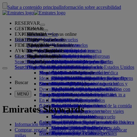
Saltar a contenido principal
Información sobre accesibilidad
RESERVAR
GESTIONAR
Reservar
EXPERIENCIA
Reservar vuelos
Más sobre reservas online
Gestionar
Search flight
DESTINOS
La App de Emirates
Gestione su reserva
Antes de volar
Experiencia a bordo
Búsqueda de vuelos
FIDELIZACIÓN
Antes de volar
Equipaje
¿Qué ofrece su vuelo?
La experiencia Emirates
Nuestros destinos
Selección de asientos
Recupere su reserva
Horarios de vuelos
AYUDA
Información sobre el equipaje
Visado y pasaporte
Su viaje comienza aquí
Viajes en familia
Destinos
Explore Dubai
Emirates Skywards
La App de Emirates
Información de viaje
Características de las cabinas
Tarifas destacadas
Cancelación de su reserva
Search flight
CL
Consulte los requisitos de visado
Viajar con su familia
Fly Better
Explore Dubai
Socios de viajes
Regístrese en Emirates Skywards
Business Rewards
Ayuda y contacto
Información sobre el equipaje
La experiencia Emirates
Nuestros destinos
Ofertas especiales
Modifique su reserva
Guía de mercancías peligrosas
Primera clase
Search flight
Volar mejor
Acerca de nosotros
Socios colaboradores aéreos y terrestres
Explorar
Inscriba su empresa
Ayuda y contacto
Preguntas
Información sobre visado y pasaporte
Cómo planificar su viaje en familia
Explore
Acerca de Emirates Skywards
Buscador de las Mejores Tarifas
Seleccione su asiento
Avisos y actualizaciones
Equipaje facturado
Clase Business
Servicio de chófer
Asia y Pacífico
Search flight
Search flight
Search flight
Acerca de nosotros
Descubra los destinos de Emirates
Preguntas frecuentes
Planifique su viaje
Salud
Razones para volar mejor
Nuestros socios de viajes
Business Rewards
Ayuda y contacto
Mejore la clase de su vuelo
Equipaje de mano
Autorización de viaje a los Estados Unidos
Turista Premium
El servicio de Emirates
Menores no acompañados
América
Food & Drinks
Niveles de afiliación
Visados para los EAU
Nuestra historia
Mapa de rutas
Preguntas frecuentes
Reserve un hotel
Gestione el servicio de chófer
Formulario de información médica
Compre más equipaje
Clase Turista
Eventos de temporada
Embarazo
África
Outdoor & Adventure
Qantas
flydubai
Inscribir su empresa
Cambios o cancelaciones
Ideas para sus vacaciones
Visitas y actividades
Reservar un viaje accesible
(MEDIF)
Franquicias de equipaje facturado
Comodidad a bordo
Proceso sin contacto
Franquicias de equipaje
Centro de medios
Europa
Fitness & Wellbeing
flydubai
Efectivo + Millas
Inicio de sesión en Business Rewards
Información sobre visados y pasaportes
Reservar con Emirates
Centro de medios Opens
Buscar
Servicios de viaje
Check-in online
Entretenimiento a bordo
Nuestras salas VIP
Socios de Emirates Skywards
Información dietética
adicionales
Normativa sobre las tarifas para niños y
an external link in a new tab
Oriente Medio
Culture & Heritage
Destinos de playa
Tarjeta digital de socio
Beneficios
Comentarios y quejas
Nuestra red y códigos compartidos
Descubra Dubái
Servicios de bienvenida
Opciones de check-in
Sustancias prohibidas en los EAU
Servicios de equipaje en Dubái
¿Qué ponen en ice?
Sala VIP de Primera clase
bebés
Empresas del Grupo
Beach & Marine
Vacaciones en la naturaleza
Programa Familiar
Funcionamiento del programa
Ayuda en caso de equipaje dañado o con
Nuestros otros productos
Servicios de
MENÚ
Estado del vuelo
Aeropuerto Internacional de Dubái
Equipaje retrasado o dañado
Últimos destinos
bienvenida Opens an external link in a
ice TV Live
Sala VIP de clase Business
Asientos de coche y moisés
Seguridad
Family entertainment
Vacaciones con historia y cultura
Usar millas
Preguntas frecuentes
retraso
Asistencia y solicitudes especiales
En el aeropuerto
new tab
Terminal 3 de Emirates
Wi-Fi a bordo
Salas VIP internacionales
Transparencia financiera
Helsinki
Outdoor Dining
Escapadas urbanas
Reclamar millas
Dubai Connect
Equipaje y objetos perdidos
A bordo
Cambios en nuestras operaciones
Dubai Connect
Traslado entre terminales
Entretenimiento para niños
Salas VIP asociadas
Responsabilidad operacional
Hangzhou
Vacaciones para los amantes de la comida
Comprar millas
Preparación del viaje
Emirates Skywards
Traslados
Gastronomía
Nuestro equipo
Desde y hasta el aeropuerto
Acceso previo pago
Viajar con niños
Da Nang
Obtener millas
Actualizaciones recientes sobre viajes
En el aeropuerto
Traslados al aeropuerto
Servicios de lanzadera
Menús en Primera clase
Sala VIP marhaba
Viajar con bebés
Nuestro equipo de liderazgo
Shenzhen
Skysurfers de Skywards
Comprobar el estado de un vuelo
Emirates Skywards
Comprar en Emirates
Asistencia especial
Reservar un coche
Menús en clase Business
Franquicia de equipaje para bebés
Empleo
Siem Riep
Skywards Exclusives
Business Rewards de Emirates
Empleo Opens an external link in a
Skywards Exclusives
Información básica
Líneas aéreas asociadas
Comidas Turista Premium
Colección Duty Free
Comidas para niños y bebés
new tab
Opens an external link in a new tab
Viajes accesibles con Emirates
Su experiencia a bordo
Comprar, regalar, transferir, reactivar, ampliar y multiplicar
Diversión para niños
Nuestro planeta
Menús en clase Turista
Tienda oficial
Nuestros socios colaboradores
Asistencia y solicitudes especiales
Herramientas y recursos
millas