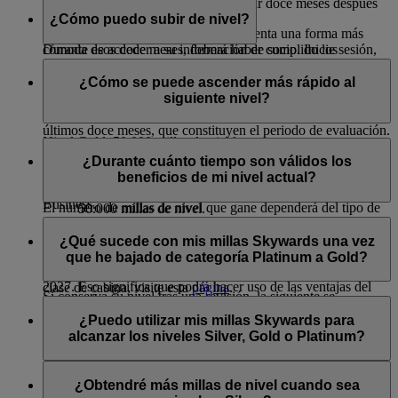
La primera revisión de nivel tiene lugar doce meses después
cosa menos cuando viaje.
de acceder a él.
¿Cómo puedo subir de nivel?
Una versión digital de la tarjeta representa una forma más
Durante esos doce meses, deberá haber cumplido los
cómoda de acceder a su información de socio. Inicie sesión,
requisitos correspondientes a su nivel que se indican a
acceda a «Mi resumen», desplácese hasta «Enlaces
Cada vez que gana millas de nivel, evaluamos si cumple los
continuación.
destacados» y seleccione
Tarjeta de socio
para añadirla a
requisitos para ascender de nivel, por lo que la evaluación
¿Cómo se puede ascender más rápido al
Apple Wallet, imprimirla o guardarla en la galería de
puede repetirse varias veces al año. Para ascender de nivel,
siguiente nivel?
Nivel Silver: 25.000 millas de nivel
imágenes de su dispositivo y acceder a ella fácilmente.
debe haber acumulado suficientes millas de nivel durante los
últimos doce meses, que constituyen el periodo de evaluación.
Nivel Gold: 50.000 millas de nivel
Para ascender al siguiente nivel más rápido, vuele con
Para ascender al nivel Silver, deberá disponer de
Emirates y flydubai; cuanto más vuele, más millas de nivel
¿Durante cuánto tiempo son válidos los
Nivel Platinum: 150.000 millas de nivel y al menos un vuelo
25.000 millas de nivel.
ganará.
beneficios de mi nivel actual?
que cumpla con los requisitos en Primera clase o clase
Para ascender al nivel Gold, deberá disponer
Business.
El número de millas de nivel que gane dependerá del tipo de
50.000 millas de nivel.
tarifa de su clase de cabina. Las tarifas superiores, como Flex
Para ascender al nivel Platinum, deberá disponer de
Disfrutará de las ventajas del nuevo nivel durante doce meses.
Si ha conseguido las millas de nivel requeridas para su nivel
y Flex Plus, suelen acumular más millas y le permiten
150.000 millas de nivel y realizar al menos un vuelo
¿Qué sucede con mis millas Skywards una vez
actual, conservará su estado. En caso contrario, descenderá de
Por ejemplo, si asciende a nivel Silver el 15 de octubre de
ascender al siguiente nivel más rápido. Si desea más
que cumpla con los requisitos en Primera clase o clase
que he bajado de categoría Platinum a Gold?
nivel.
2026, su fecha de revisión de nivel será el 31 de octubre de
información acerca de los tipos de tarifa disponibles en cada
Business.
2027. Eso significa que podrá hacer uso de las ventajas del
clase de cabina, visite esta
página
.
Si conserva su nivel tras una revisión, la siguiente se
En la página
Mi resumen
podrá consultar su nivel de
nivel Silver hasta finales de octubre de 2027.
Si baja de nivel Platinum a Gold, cualquier milla Skywards no
programará automáticamente doce meses después de la fecha
Además, si se suscribe al paquete Premium de Skywards+,
afiliación y las fechas de revisión. No es necesario solicitar un
canjeada que se haya ampliado por ser socio Platinum,
¿Puedo utilizar mis millas Skywards para
de cualificación.
Las revisiones de nivel siempre se realizan a final de mes.
ganará un 20 % más de millas de nivel durante el período de
ascenso de nivel, ascenderá automáticamente al siguiente
caducará automáticamente.
alcanzar los niveles Silver, Gold o Platinum?
suscripción a Skywards+. Visite la página de
Skywards+
para
nivel cuando obtenga suficientes millas de nivel.
obtener más información.
Siempre que canjee millas por un premio, las millas deducidas
No, solo puede alcanzar dichos estados de nivel acumulando
de su cuenta siempre serán las que hayan estado en su cuenta
millas de nivel
.
¿Obtendré más millas de nivel cuando sea
durante más tiempo. Esto ayuda a minimizar cualquier