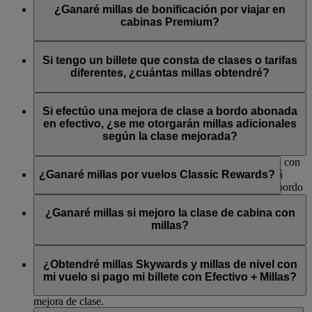
de cabina.
30 % de bonus de millas Skywards, los socios Gold, un 75 %
¿Ganaré millas de bonificación por viajar en
y los socios Platinum, un 100 %.
cabinas Premium?
En los vuelos de Emirates, el bonus se calcula a partir de las
Al viajar en clase Business o en Primera clase de Emirates, o
millas ganadas con la tarifa Flex Plus de clase Turista para ese
en clase Business de flydubai, ganará millas Skywards de
Si tengo un billete que consta de clases o tarifas
viaje.
bonificación y millas de nivel adicionales. Para saber el
diferentes, ¿cuántas millas obtendré?
número de millas que ganará al viajar en cabinas Premium,
En los vuelos de flydubai, el bonus se calcula a partir de la
utilice nuestra
calculadora de millas
.
Si el billete consta de tarifas diferentes, obtendrá un número
tarifa adquirida para ese viaje.
diferente de millas por cada parte del viaje reservada con una
Si efectúo una mejora de clase a bordo abonada
tarifa diferente.
en efectivo, ¿se me otorgarán millas adicionales
según la clase mejorada?
No, los socios de Skywards obtendrán millas de acuerdo con
la clase de viaje con billete original. El socio no obtendrá
¿Ganaré millas por vuelos Classic Rewards?
millas adicionales en caso de que se efectúen mejoras a bordo
abonadas en efectivo.
No, los billetes Classic Rewards no cumplen los requisitos
para la acumulación de millas Skywards ni millas de nivel
¿Ganaré millas si mejoro la clase de cabina con
porque son vuelos bonificados, es decir, utilizan millas en
millas?
lugar de acumularlas.
No, no ganará millas Skywards ni millas de nivel si utiliza
millas para adquirir la mejora de clase. Si pagó el vuelo
¿Obtendré millas Skywards y millas de nivel con
original en efectivo, ganará millas en función de la cabina
mi vuelo si pago mi billete con Efectivo + Millas?
original que reservó, no por la cabina en la que viaje tras la
mejora de clase.