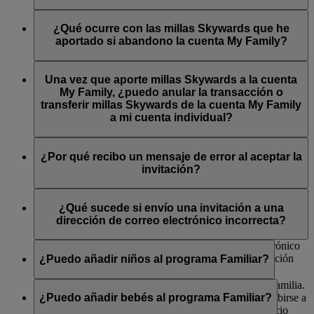
Family a favor de sus beneficiarios legales siempre que su
socios colaboradores en cualquier momento.
cuenta My Family tenga un saldo mínimo de 2.000 millas
Solo el cabeza de familia puede eliminar a un miembro de la
Skywards en el momento en que Emirates Skywards reciba la
cuenta My Family. Si es el cabeza de familia, inicie sesión en
¿Qué ocurre con las millas Skywards que he
*Pueden aplicarse exclusiones. Consulte los términos y condiciones de
reclamación de dichas millas Skywards.
su cuenta y elija al miembro que desea eliminar. Si el miembro
aportado si abandono la cuenta My Family?
cada socio colaborador para obtener más detalles.
es mayor de 18 años, le enviaremos un correo electrónico para
informarle del cambio. Si elimina a un niño, le enviaremos un
Si es un miembro de la familia, las millas Skywards
correo electrónico al progenitor o tutor registrado. Una vez
permanecerán en la cuenta My Family y el cabeza y los
Una vez que aporte millas Skywards a la cuenta
eliminados, ya no podrán aportar millas Skywards ni ser
miembros de la familia podrán utilizarlas. Si es el cabeza de
My Family, ¿puedo anular la transacción o
incluidos en los canjes.
familia, la cuenta My Family se cerrará y las millas que
transferir millas Skywards de la cuenta My Family
queden en ella se perderán.
a mi cuenta individual?
Las millas Skywards que haya aportado a la cuenta My
Family no se transferirán a su cuenta individual.
¿Por qué recibo un mensaje de error al aceptar la
invitación?
Si recibe un mensaje de error al aceptar una invitación para
unirse a una cuenta Familiar, asegúrese de haber iniciado
¿Qué sucede si envío una invitación a una
sesión en su cuenta de Emirates Skywards o de que el enlace
dirección de correo electrónico incorrecta?
de la invitación no ha caducado.
Si envía una invitación a una dirección de correo electrónico
incorrecta, puede cancelar la invitación. Si no, la invitación
¿Puedo añadir niños al programa Familiar?
caducará a los catorce días.
Sí, siempre que un progenitor o tutor sea el cabeza de familia.
Si el niño tiene entre 2 y 17 años, también deberá inscribirse a
¿Puedo añadir bebés al programa Familiar?
nuestro programa Skywards Skysurfers si aún no es socio