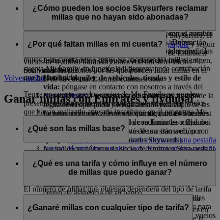
de Emirates, inicie sesión y envíe una
reclamación online
.
¿Cómo pueden los socios Skysurfers reclamar
En función del socio, siga uno de los siguientes pasos para
millas que no hayan sido abonadas?
reclamar sus millas:
Acumularemos las millas en su cuenta de inmediato, siempre
que el nombre que figura en el billete coincida con el nombre
Aerolíneas:
póngase en contacto con nosotros a través
Para reclamar millas no abonadas a una cuenta Skysurfers, el
que aparece en su perfil de Emirates Skywards. Deberá
del
chat en directo
* y proporciónenos la información
progenitor o tutor designado puede visitar esta
página
y seguir
¿Por qué faltan millas en mi cuenta?
presentar su número de socio individual para poder añadir las
requerida, como el nombre del titular de la reserva, la
los pasos según el tipo de reclamación (vuelos de Emirates,
millas a su cuenta My Family. Se abonarán las millas a su
fecha y el código del vuelo, la clase de viaje, el origen,
vuelos de flydubai o transacciones con nuestros socios
cuenta My Family en función del porcentaje de contribución
el destino y el número de billete.
Son varias las razones por las que pueden faltar millas en el
colaboradores).
que haya elegido.
Volver arriba
Hoteles, alquiler de vehículos, tiendas y estilo de
extracto de su cuenta. Las más comunes son:
vida:
póngase en contacto con nosotros a través del
Tenga en cuenta que los socios de My Family no pueden
El nombre de la reserva no coincide con el nombre
chat en directo
* en un plazo de seis meses a partir de la
Ganar millas con Emirates y flydubai
presentar reclamaciones con carácter retroactivo por vuelos
registrado en su perfil de Emirates Skywards.
fecha de la operación y tenga a mano una copia de las
que hayan realizado antes de inscribirse en el programa My
La operación aún se está procesando (tarda 48 horas si
facturas originales. Recuerde que algunos de nuestros
Family.
se trata de un vuelo reservado con Emirates o flydubai
socios ofrecen la posibilidad de reclamar las millas no
¿Qué son las millas base?
o hasta tres semanas si se trata de una transacción con
abonadas directamente a través de su sitio web, por
un socio colaborador de Emirates Skywards).
ejemplo,
Avis
(Abre un sitio web externo en una pestaña
No indicó su número de socio de Emirates Skywards al
nueva)
,
Hertz
(Abre un sitio web externo en una pestaña
Las millas base son las millas Skywards estándar que se
realizar la reserva o el check-in, o el número que indicó
nueva)
,
Europcar
(Abre un sitio web externo en una
ganan con cualquier billete de Emirates, sin incluir millas de
¿Qué es una tarifa y cómo influye en el número
no es correcto.
pestaña nueva)
y
Sixt
(Abre un sitio web externo en una
bonificación.*
de millas que puedo ganar?
Aún no ha realizado el tramo de ida o de vuelta de su
pestaña nueva)
.
itinerario
Bancos:
póngase en contacto directamente con el
El número de millas que obtenga dependerá del tipo de tarifa
centro de asistencia de su banco.
de su billete. La referencia utilizada para calcular las millas
La tarifa es el precio que paga por su billete. Cada cabina
Skywards estándar es la tarifa Flex Plus de clase Turista para
tiene distintos tipos de tarifa.
¿Ganaré millas con cualquier tipo de tarifa?
Las millas que no hayan sido anotadas deberían aparecer en
vuelos de Emirates y la tarifa Flex de clase Turista para vuelos
su cuenta en un plazo de seis a ocho semanas a partir de la