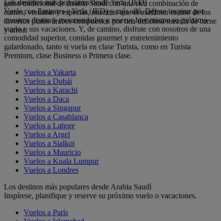
Los destinos más populares desde Yeda (JED)
guiso tradicional de Arabia Saudí con una rica combinación de
Vuele con Emirates a Yeda (JED) y más allá. Déjese inspirar por
carnes, verduras y especias, mientras que el madfoon es uno de los
nuestros destinos recomendados y reserve hoy mismo su próximo
diversos platos árabes compuestos por una deliciosa mezcla de carne
vuelo o sus vacaciones. Y, de camino, disfrute con nosotros de una
y arroz.
comodidad superior, comidas gourmet y entretenimiento
galardonado, tanto si vuela en clase Turista, como en Turista
Premium, clase Business o Primera clase.
Vuelos a Yakarta
Vuelos a Dubái
Vuelos a Karachi
Vuelos a Daca
Vuelos a Singapur
Vuelos a Casablanca
Vuelos a Lahore
Vuelos a Argel
Vuelos a Sialkot
Vuelos a Mauricio
Vuelos a Kuala Lumpur
Vuelos a Londres
Los destinos más populares desde Arabia Saudí
Inspírese, planifique y reserve su próximo vuelo o vacaciones.
Vuelos a París