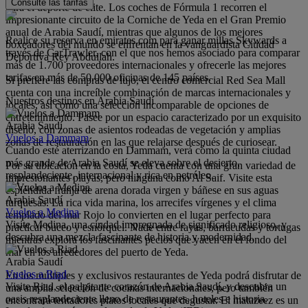
Consulte las tarifas
para el deporte de élite. Los coches de Fórmula 1 recorren el
impresionante circuito de la Corniche de Yeda en el Gran Premio
anual de Arabia Saudí, mientras que algunos de los mejores
Realice su reserva en emirates.com para ganar millas Skywards a
boxeadores del mundo se enfrentan en la vanguardista Ciudad
través de CarTrawler, con el que nos hemos asociado para comparar
Deportiva Rey Abdullah.
más de 1.700 proveedores internacionales y ofrecerle las mejores
tarifas en más de 50.000 oficinas de 145 países.
Si prefiere las compras de lujo, el centro comercial Red Sea Mall
cuenta con una increíble combinación de marcas internacionales y
Nuestros destinos en Arabia Saudí
locales, así como una selección incomparable de opciones de
entretenimiento. Pasee por un espacio caracterizado por un exquisito
Arabia Saudí
diseño, con zonas de asientos rodeadas de vegetación y amplias
Vuelos a Dammam
zonas de restauración en las que relajarse después de curiosear.
Cuando esté aterrizando en Dammam, verá cómo la quinta ciudad
más grande de Arabia Saudí se eleva sobre el desierto,
Por su ubicación en la costa, Yeda cuenta con una gran variedad de
resplandeciente, internacional y rica en petróleo.
impresionantes playas, pero ninguna como Al Saif. Visite esta
espléndida franja de arena dorada virgen y báñese en sus aguas
Arabia Saudí
turquesas. La rica vida marina, los arrecifes vírgenes y el clima
Vuelos a Medina
templado del mar Rojo lo convierten en el lugar perfecto para
Visite Medina, una ciudad impregnada de significado religioso, y
practicar buceo y esnórquel. Nade entre rayas, barracudas y tortugas
descubra una mezcla fascinante de historia y modernidad.
mientras explora los fascinantes pecios que yacen en el fondo del
mar en los alrededores del puerto de Yeda.
Arabia Saudí
Vuelos a Riad
En los múltiples y exclusivos restaurantes de Yeda podrá disfrutar de
Visite Riad, el palpitante corazón de Arabia Saudí, y descubra un
una amplia selección de cocinas internacionales, pero también
oasis resplandeciente lleno de restaurantes, hoteles e historia.
encontrará tentadores platos locales que degustar. El matazeez es un