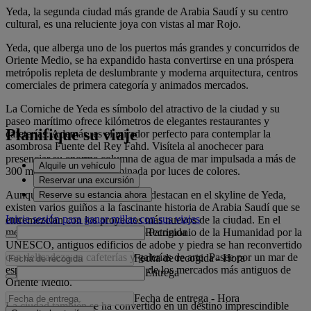
Yeda, la segunda ciudad más grande de Arabia Saudí y su centro
cultural, es una reluciente joya con vistas al mar Rojo.
Yeda, que alberga uno de los puertos más grandes y concurridos de
Oriente Medio, se ha expandido hasta convertirse en una próspera
metrópolis repleta de deslumbrante y moderna arquitectura, centros
comerciales de primera categoría y animados mercados.
La Corniche de Yeda es símbolo del atractivo de la ciudad y su
paseo marítimo ofrece kilómetros de elegantes restaurantes y
Planifique su viaje
cafeterías. Además, es el mirador perfecto para contemplar la
asombrosa Fuente del Rey Fahd. Visítela al anochecer para
presenciar su enorme columna de agua de mar impulsada a más de
Alquile un vehículo
300 metros de altura e iluminada por luces de colores.
Reservar una excursión
Aunque las elegantes estructuras destacan en el skyline de Yeda,
Reserve su estancia ahora
existen varios guiños a la fascinante historia de Arabia Saudí que se
Inicie sesión para ganar millas con sus viajes
entremezclan con los proyectos más nuevos de la ciudad. En el
Recogida
mercado de Al Balad, declarado Patrimonio de la Humanidad por la
UNESCO, antiguos edificios de adobe y piedra se han reconvertido
con delicadeza en cafeterías y galerías de arte. Pasee por un mar de
Fecha de recogida
-
Hora
especias, adornos y telas en uno de los mercados más antiguos de
Entrega
Oriente Medio.
Fecha de entrega
-
Hora
La ciudad también se ha convertido en un destino imprescindible