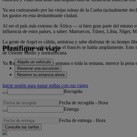
Ya sea curioseando por las viejas ruinas de la Casba (actualmente de
los gustos en esta deslumbrante ciudad.
Al ser el país más extenso de África — si bien gran parte del mismo e
influencia de estos países, a saber: Marruecos, Túnez, Libia, Níger, M
La gente de Argel es cálida, amistosa y sabe disfrutar de su tiempo lib
Planifique su viaje
árabe es el idioma oficial, pero el francés se habla ampliamente. Esto 
de Oriente Medio y norteafricana.
Alquile un vehículo
Ya sea para pasar un fin de semana o toda la semana, merece la pena e
Reservar una excursión
Reserve su estancia ahora
Inicie sesión para ganar millas con sus viajes
Recogida
Fecha de recogida
-
Hora
Entrega
Fecha de entrega
-
Hora
Consulte las tarifas