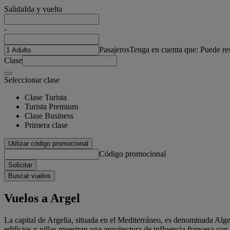
Salida
Ida y vuelta
-
Pasajeros
Tenga en cuenta que: Puede re
Clase
Seleccionar clase
Clase Turista
Turista Premium
Clase Business
Primera clase
Utilizar código promocional
Código promocional
Solicitar
Buscar vuelos
Vuelos a Argel
La capital de Argelia, situada en el Mediterráneo, es denominada Alge
edificios y villas muestran una arquitectura de influencia francesa con