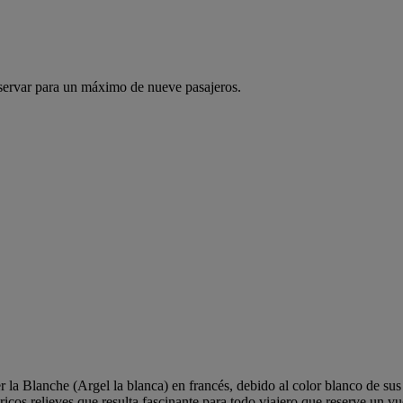
servar para un máximo de nueve pasajeros.
r la Blanche (Argel la blanca) en francés, debido al color blanco de sus
 ricos relieves que resulta fascinante para todo viajero que reserve un vu