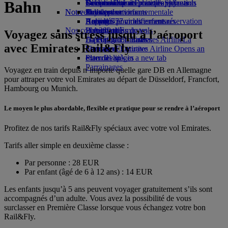
Bahn
Boissons
Divertissements pour les enfants
La durabilité en pratique
Genève-Dubai
Se connecter à Emirates Skywards
Téléphone portable et l'application
Notre flotte
Nouvelles destinations
Jouets pour enfants
Politique environnementale
Skywards+
Emirates
Boeing 777
Activités pour les enfants
Rapports environnementaux
Helsinki
Annuler ou modifier une réservation
Nos communautés
L’A380 d’Emirates
Hangzhou
Perturbations de vols
Voyagez sans stress jusqu’à l’aéroport
L’A350 d’Emirates
La Fondation Emirates Airline
Da Nang
À propos d’Emirates
La
avec Emirates Rail&Fly
Emirates Executive
Fondation Emirates Airline Opens an
Shenzhen
Plan des sièges
external link in a new tab
Siem Reap
Parrainages
Voyagez en train depuis n’importe quelle gare DB en Allemagne
pour attraper votre vol Emirates au départ de Düsseldorf, Francfort,
Hambourg ou Munich.
Le moyen le plus abordable, flexible et pratique pour se rendre à l’aéroport
Profitez de nos tarifs Rail&Fly spéciaux avec votre vol Emirates.
Tarifs aller simple en deuxième classe :
Par personne : 28 EUR
Par enfant (âgé de 6 à 12 ans) : 14 EUR
Les enfants jusqu’à 5 ans peuvent voyager gratuitement s’ils sont
accompagnés d’un adulte. Vous avez la possibilité de vous
surclasser en Première Classe lorsque vous échangez votre bon
Rail&Fly.