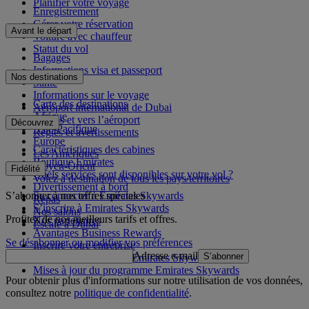
Planifier votre voyage
Enregistrement
Gérer votre réservation
Avant le départ
Voiture avec chauffeur
Statut du vol
Bagages
Informations visa et passeport
Nos destinations
Santé
Informations sur le voyage
Carte des destinations
Aéroport international de Dubai
Afrique
Depuis et vers l’aéroport
Découvrez
Asie-Pacifique
Règles et avertissements
Europe
Caractéristiques des cabines
Les Amériques
Boutique Emirates
Moyen-Orient
Fidélité
Quels services sont disponibles sur votre vol ?
Volez à destination de tous les pays/territoires
Divertissement à bord
S’abonner à nos offres spéciales
Se connecter à Emirates Skywards
Repas
S’inscrire à Emirates Skywards
Nos salons
Profitez de nos meilleurs tarifs et offres.
Nos partenaires
Escale à Dubai
Avantages Business Rewards
Se désabonner ou modifier vos préférences
Inscrire votre entreprise
Adresse e-mail
S’abonner
Règles du programme Emirates Skywards
Mises à jour du programme Emirates Skywards
Pour obtenir plus d'informations sur notre utilisation de vos données,
consultez notre
politique de confidentialité
.