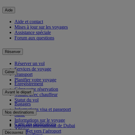
Aide
Aide et contact
Mises à jour sur les voyages
Assistance spéciale
Forum aux questions
Réserver
Réserver un vol
Services de voyage
Gérer
Transport
Planifier votre voyage
Enregistrement
Gérer votre réservation
Avant le départ
Voiture avec chauffeur
Statut du vol
Bagages
Informations visa et passeport
Nos destinations
Santé
Informations sur le voyage
Carte des destinations
Aéroport international de Dubai
Afrique
Depuis et vers l’aéroport
Découvrez
Asie-Pacifique