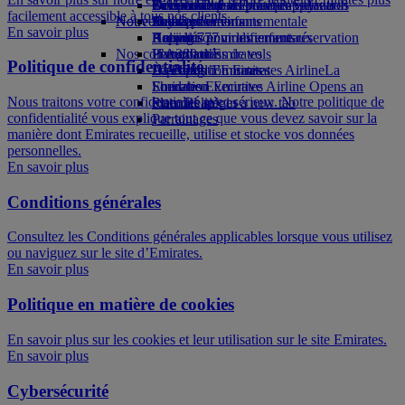
Boissons
Divertissements pour les enfants
La durabilité en pratique
Genève-Dubai
Se connecter à Emirates Skywards
Téléphone portable et l'application
facilement accessible à tous nos clients.
Notre flotte
Nouvelles destinations
Jouets pour enfants
Politique environnementale
Skywards+
Emirates
En savoir plus
Boeing 777
Activités pour les enfants
Rapports environnementaux
Helsinki
Annuler ou modifier une réservation
Nos communautés
L’A380 d’Emirates
Hangzhou
Perturbations de vols
Politique de confidentialité
L’A350 d’Emirates
La Fondation Emirates Airline
Da Nang
À propos d’Emirates
La
Emirates Executive
Fondation Emirates Airline Opens an
Shenzhen
Nous traitons votre confidentialité avec sérieux. Notre politique de
Plan des sièges
external link in a new tab
Siem Reap
confidentialité vous explique tout ce que vous devez savoir sur la
Parrainages
manière dont Emirates recueille, utilise et stocke vos données
personnelles.
En savoir plus
Conditions générales
Consultez les Conditions générales applicables lorsque vous utilisez
ou naviguez sur le site d’Emirates.
En savoir plus
Politique en matière de cookies
En savoir plus sur les cookies et leur utilisation sur le site Emirates.
En savoir plus
Cybersécurité