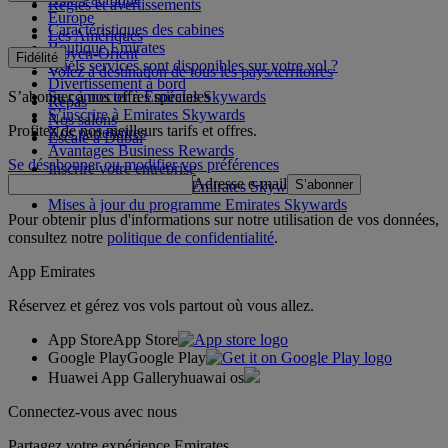
Règles et avertissements
Europe
Caractéristiques des cabines
Les Amériques
Boutique Emirates
Moyen-Orient
Fidélité
Quels services sont disponibles sur votre vol ?
Volez à destination de tous les pays/territoires
Divertissement à bord
S’abonner à nos offres spéciales
Se connecter à Emirates Skywards
Repas
S’inscrire à Emirates Skywards
Nos salons
Profitez de nos meilleurs tarifs et offres.
Nos partenaires
Escale à Dubai
Avantages Business Rewards
Se désabonner ou modifier vos préférences
Inscrire votre entreprise
Adresse e-mail
S’abonner
Règles du programme Emirates Skywards
Mises à jour du programme Emirates Skywards
Pour obtenir plus d'informations sur notre utilisation de vos données,
consultez notre
politique de confidentialité
.
App Emirates
Réservez et gérez vos vols partout où vous allez.
App Store
App Store
Google Play
Google Play
Huawei App Gallery
huawai os
Connectez-vous avec nous
Partagez votre expérience Emirates.