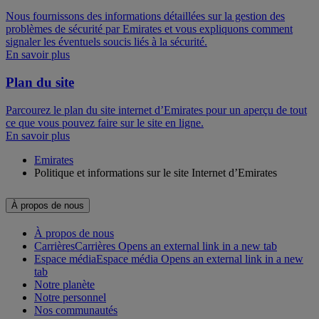
Nous fournissons des informations détaillées sur la gestion des
problèmes de sécurité par Emirates et vous expliquons comment
signaler les éventuels soucis liés à la sécurité.
En savoir plus
Plan du site
Parcourez le plan du site internet d’Emirates pour un aperçu de tout
ce que vous pouvez faire sur le site en ligne.
En savoir plus
Emirates
Politique et informations sur le site Internet d’Emirates
À propos de nous
À propos de nous
Carrières
Carrières Opens an external link in a new tab
Espace média
Espace média Opens an external link in a new
tab
Notre planète
Notre personnel
Nos communautés