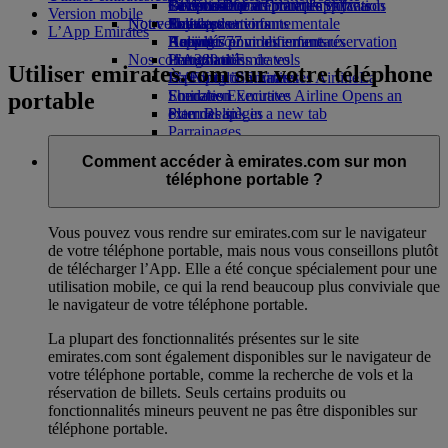
Boissons
Divertissements pour les enfants
La durabilité en pratique
Genève-Dubai
Se connecter à Emirates Skywards
Téléphone portable et l'application
Version mobile
Notre flotte
Nouvelles destinations
Jouets pour enfants
Politique environnementale
Skywards+
Emirates
L’App Emirates
Boeing 777
Activités pour les enfants
Rapports environnementaux
Helsinki
Annuler ou modifier une réservation
Nos communautés
L’A380 d’Emirates
Hangzhou
Perturbations de vols
Utiliser emirates.com sur votre téléphone
L’A350 d’Emirates
La Fondation Emirates Airline
Da Nang
À propos d’Emirates
La
Emirates Executive
Fondation Emirates Airline Opens an
Shenzhen
portable
Plan des sièges
external link in a new tab
Siem Reap
Parrainages
Comment accéder à emirates.com sur mon
téléphone portable ?
Vous pouvez vous rendre sur emirates.com sur le navigateur
de votre téléphone portable, mais nous vous conseillons plutôt
de télécharger l’App. Elle a été conçue spécialement pour une
utilisation mobile, ce qui la rend beaucoup plus conviviale que
le navigateur de votre téléphone portable.
La plupart des fonctionnalités présentes sur le site
emirates.com sont également disponibles sur le navigateur de
votre téléphone portable, comme la recherche de vols et la
réservation de billets. Seuls certains produits ou
fonctionnalités mineurs peuvent ne pas être disponibles sur
téléphone portable.