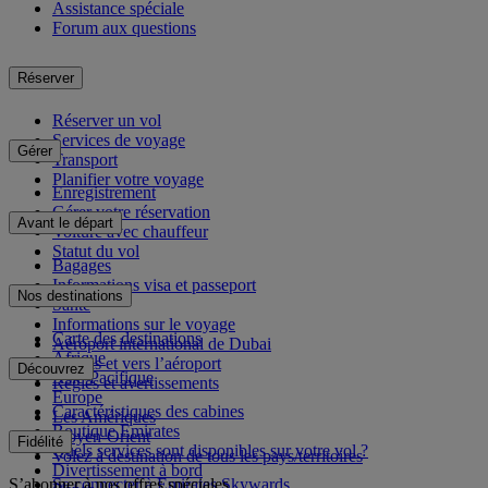
Assistance spéciale
Forum aux questions
Réserver
Réserver un vol
Services de voyage
Gérer
Transport
Planifier votre voyage
Enregistrement
Gérer votre réservation
Avant le départ
Voiture avec chauffeur
Statut du vol
Bagages
Informations visa et passeport
Nos destinations
Santé
Informations sur le voyage
Carte des destinations
Aéroport international de Dubai
Afrique
Depuis et vers l’aéroport
Découvrez
Asie-Pacifique
Règles et avertissements
Europe
Caractéristiques des cabines
Les Amériques
Boutique Emirates
Moyen-Orient
Fidélité
Quels services sont disponibles sur votre vol ?
Volez à destination de tous les pays/territoires
Divertissement à bord
S’abonner à nos offres spéciales
Se connecter à Emirates Skywards