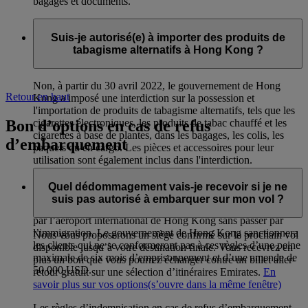
bagages et documents.
Suis-je autorisé(e) à importer des produits de
tabagisme alternatifs à Hong Kong ?
Non, à partir du 30 avril 2022, le gouvernement de Hong
Retour en haut
Kong a imposé une interdiction sur la possession et
l'importation de produits de tabagisme alternatifs, tels que les
Bon d’options en cas de refus
cigarettes électroniques, les produits de tabac chauffé et les
cigarettes à base de plantes, dans les bagages, les colis, les
d’embarquement
paquets ou en cargo. Les pièces et accessoires pour leur
utilisation sont également inclus dans l'interdiction.
L’interdiction ne s’applique pas aux médicaments approuvés
Quel dédommagement vais-je recevoir si je ne
par l’Ordonnance des produits pharmaceutiques et substances
suis pas autorisé à embarquer sur mon vol ?
vénéneuses, ni aux passagers en correspondance qui transitent
par l’aéroport international de Hong Kong sans passer par
l’immigration. Le gouvernement de Hong Kong sanctionnera
Nous vous proposerons un siège confirmé sur le prochain vol
les clients qui ne se conformeront pas à ces règles d’une peine
disponible jusqu’à votre destination finale. Vous recevrez en
maximale de six mois d’emprisonnement et d’une amende de
plus un bon que vous pourrez échanger contre un billet aller-
50 000 USD.
retour gratuit sur une sélection d’itinéraires Emirates.
En
savoir plus sur vos options
(s’ouvre dans la même fenêtre)
Les règles d’indemnisation en cas de refus d’embarquement