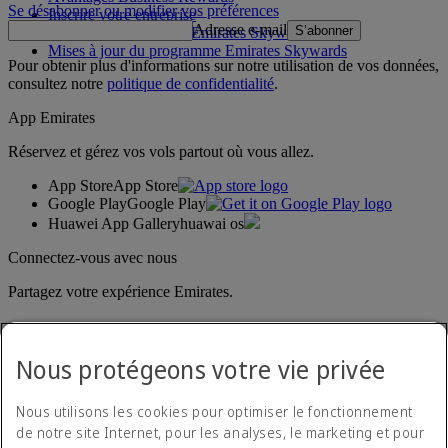
Se désabonner ou modifier vos préférences
Inscrire votre entreprise
Adresse e-mail
S’abonner
Règles du programme Emirates Skywards
Mises à jour du programme Emirates Skywards
Pour obtenir plus d'informations sur notre utilisation de vos données,
consultez notre
politique de confidentialité
.
App Emirates
Réservez et gérez vos vols partout où vous allez.
App Store
App Store
Google Play
Google Play
Huawei App Gallery
huawai os
Connectez-vous avec nous
Partagez votre expérience Emirates.
Nous protégeons votre vie privée
Nous utilisons les cookies pour optimiser le fonctionnement
de notre site Internet, pour les analyses, le marketing et pour