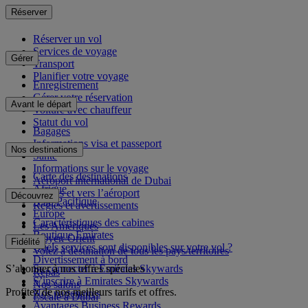
Réserver
Réserver un vol
Services de voyage
Gérer
Transport
Planifier votre voyage
Enregistrement
Gérer votre réservation
Avant le départ
Voiture avec chauffeur
Statut du vol
Bagages
Informations visa et passeport
Nos destinations
Santé
Informations sur le voyage
Carte des destinations
Aéroport international de Dubai
Afrique
Depuis et vers l’aéroport
Découvrez
Asie-Pacifique
Règles et avertissements
Europe
Caractéristiques des cabines
Les Amériques
Boutique Emirates
Moyen-Orient
Fidélité
Quels services sont disponibles sur votre vol ?
Volez à destination de tous les pays/territoires
Divertissement à bord
S’abonner à nos offres spéciales
Se connecter à Emirates Skywards
Repas
S’inscrire à Emirates Skywards
Nos salons
Profitez de nos meilleurs tarifs et offres.
Nos partenaires
Escale à Dubai
Avantages Business Rewards