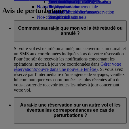
Boissons
Divertissements pour les enfants
La durabilité en pratique
Genève-Dubai
Se connecter à Emirates Skywards
Téléphone portable et l'application
Notre flotte
Nouvelles destinations
Jouets pour enfants
Politique environnementale
Skywards+
Emirates
Avis de perturbation
Boeing 777
Activités pour les enfants
Rapports environnementaux
Helsinki
Annuler ou modifier une réservation
Nos communautés
L’A380 d’Emirates
Hangzhou
Perturbations de vols
L’A350 d’Emirates
La Fondation Emirates Airline
Da Nang
À propos d’Emirates
La
Emirates Executive
Fondation Emirates Airline Opens an
Shenzhen
Comment saurai-je que mon vol a été retardé ou
Plan des sièges
external link in a new tab
Siem Reap
annulé ?
Parrainages
Si votre vol est retardé ou annulé, nous enverrons un e-mail et
un SMS aux coordonnées indiquées lors de votre réservation.
Pour être sûr de recevoir les notifications concernant les
opérations, mettez à jour vos coordonnées dans
Gérer votre
réservation
(s’ouvre dans une nouvelle fenêtre)
. Si vous avez
réservé par l’intermédiaire d’une agence de voyages, veuillez
lui communiquer vos coordonnées les plus récentes afin de
vous assurer de recevoir toutes les mises à jour concernant
votre vol.
Aurai-je une réservation sur un autre vol et les
éventuelles correspondances en cas de
perturbations ?