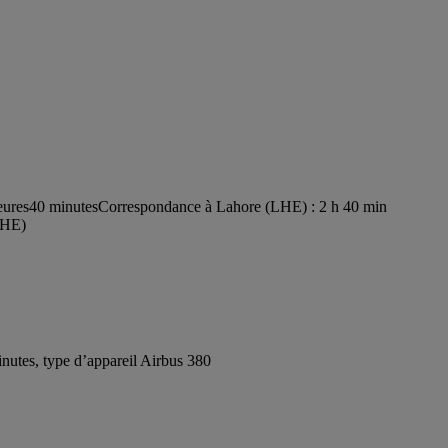
eures40 minutes
Correspondance à Lahore (LHE) : 2 h 40 min
(LHE)
utes, type d’appareil Airbus 380