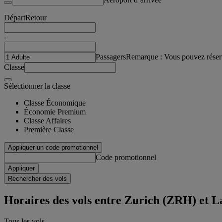
Départ
Retour
-
Passagers
Remarque : Vous pouvez réser
Classe
Sélectionner la classe
Classe Économique
Économie Premium
Classe Affaires
Première Classe
Appliquer un code promotionnel
Code promotionnel
Appliquer
Rechercher des vols
Horaires des vols entre Zurich (ZRH) et 
Tous les vols