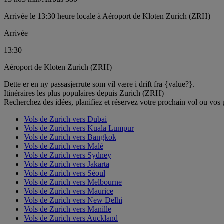
Arrivée le 13:30 heure locale à Aéroport de Kloten Zurich (ZRH)
Arrivée
13:30
Aéroport de Kloten Zurich (ZRH)
Dette er en ny passasjerrute som vil være i drift fra {value?}.
Itinéraires les plus populaires depuis Zurich (ZRH)
Recherchez des idées, planifiez et réservez votre prochain vol ou vos
Vols de Zurich vers Dubai
Vols de Zurich vers Kuala Lumpur
Vols de Zurich vers Bangkok
Vols de Zurich vers Malé
Vols de Zurich vers Sydney
Vols de Zurich vers Jakarta
Vols de Zurich vers Séoul
Vols de Zurich vers Melbourne
Vols de Zurich vers Maurice
Vols de Zurich vers New Delhi
Vols de Zurich vers Manille
Vols de Zurich vers Auckland