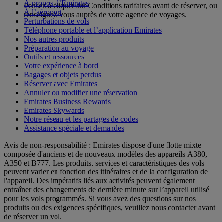
À propos d’Emirates
Pensez à cliquer sur Conditions tarifaires avant de réserver, ou
À l’aéroport
renseignez-vous auprès de votre agence de voyages.
Perturbations de vols
Téléphone portable et l’application Emirates
Nos autres produits
Préparation au voyage
Outils et ressources
Votre expérience à bord
Bagages et objets perdus
Réserver avec Emirates
Annuler ou modifier une réservation
Emirates Business Rewards
Emirates Skywards
Notre réseau et les partages de codes
Assistance spéciale et demandes
Avis de non-responsabilité : Emirates dispose d'une flotte mixte
composée d'anciens et de nouveaux modèles des appareils A380,
A350 et B777. Les produits, services et caractéristiques des vols
peuvent varier en fonction des itinéraires et de la configuration de
l'appareil. Des impératifs liés aux activités peuvent également
entraîner des changements de dernière minute sur l’appareil utilisé
pour les vols programmés. Si vous avez des questions sur nos
produits ou des exigences spécifiques, veuillez nous contacter avant
de réserver un vol.