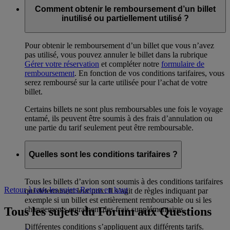
Comment obtenir le remboursement d’un billet
inutilisé ou partiellement utilisé ?
Pour obtenir le remboursement d’un billet que vous n’avez
pas utilisé, vous pouvez annuler le billet dans la rubrique
Gérer votre réservation
et compléter notre
formulaire de
remboursement
. En fonction de vos conditions tarifaires, vous
serez remboursé sur la carte utilisée pour l’achat de votre
billet.
Certains billets ne sont plus remboursables une fois le voyage
entamé, ils peuvent être soumis à des frais d’annulation ou
une partie du tarif seulement peut être remboursable.
Quelles sont les conditions tarifaires ?
Tous les billets d’avion sont soumis à des conditions tarifaires
Retour à tous les sujets
Retour en haut
qui déterminent leur prix. Il s’agit de règles indiquant par
exemple si un billet est entièrement remboursable ou si les
Tous les sujets du Forum aux Questions
changements entraînent des frais supplémentaires.
Différentes conditions s’appliquent aux différents tarifs.