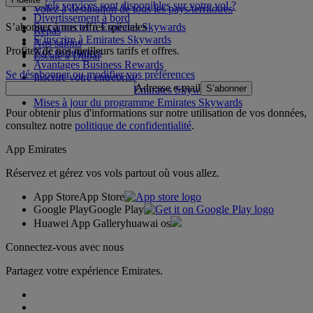
Quels services sont disponibles sur votre vol ?
Volez à destination de tous les pays/territoires
Divertissement à bord
S’abonner à nos offres spéciales
Se connecter à Emirates Skywards
Repas
S’inscrire à Emirates Skywards
Nos salons
Profitez de nos meilleurs tarifs et offres.
Nos partenaires
Escale à Dubai
Avantages Business Rewards
Se désabonner ou modifier vos préférences
Inscrire votre entreprise
Adresse e-mail
S’abonner
Règles du programme Emirates Skywards
Mises à jour du programme Emirates Skywards
Pour obtenir plus d'informations sur notre utilisation de vos données,
consultez notre
politique de confidentialité
.
App Emirates
Réservez et gérez vos vols partout où vous allez.
App Store
App Store
Google Play
Google Play
Huawei App Gallery
huawai os
Connectez-vous avec nous
Partagez votre expérience Emirates.