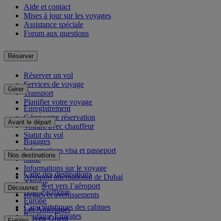
Aide et contact
Mises à jour sur les voyages
Assistance spéciale
Forum aux questions
Réserver
Réserver un vol
Services de voyage
Gérer
Transport
Planifier votre voyage
Enregistrement
Gérer votre réservation
Avant le départ
Voiture avec chauffeur
Statut du vol
Bagages
Informations visa et passeport
Nos destinations
Santé
Informations sur le voyage
Carte des destinations
Aéroport international de Dubai
Afrique
Depuis et vers l’aéroport
Découvrez
Asie-Pacifique
Règles et avertissements
Europe
Caractéristiques des cabines
Les Amériques
Boutique Emirates
Moyen-Orient
Fidélité