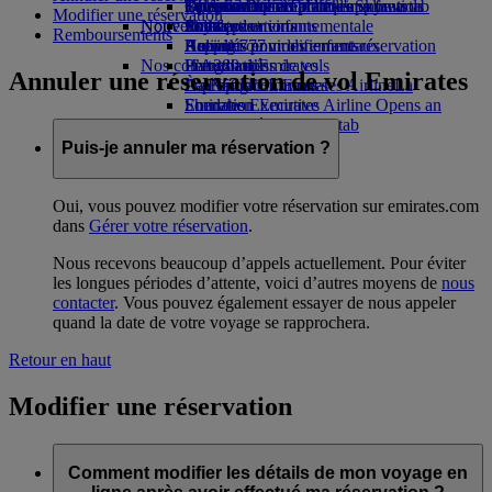
Opens an external link in a new tab
Boissons
Divertissements pour les enfants
La durabilité en pratique
Toronto-Dubai
Se connecter à Emirates Skywards
Téléphone portable et l'application
Modifier une réservation
Notre flotte
Nouvelles destinations
Jouets pour enfants
Politique environnementale
Skywards+
Emirates
Remboursements
Boeing 777
Activités pour les enfants
Rapports environnementaux
Helsinki
Annuler ou modifier une réservation
Nos communautés
L’A380 d’Emirates
Hangzhou
Perturbations de vols
Annuler une réservation de vol Emirates
L’A350 d’Emirates
La Fondation Emirates Airline
Da Nang
À propos d’Emirates
La
Emirates Executive
Fondation Emirates Airline Opens an
Shenzhen
Plan des sièges
external link in a new tab
Siem Reap
Parrainages
Puis-je annuler ma réservation ?
Oui, vous pouvez modifier votre réservation sur emirates.com
dans
Gérer votre réservation
.
Nous recevons beaucoup d’appels actuellement. Pour éviter
les longues périodes d’attente, voici d’autres moyens de
nous
contacter
. Vous pouvez également essayer de nous appeler
quand la date de votre voyage se rapprochera.
Retour en haut
Modifier une réservation
Comment modifier les détails de mon voyage en