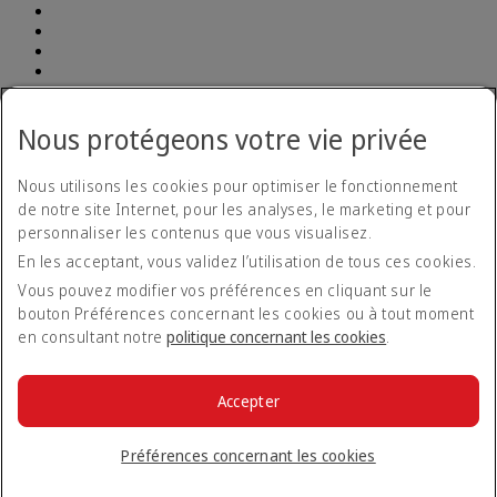
Déclaration d'accessibilité
Nous protégeons votre vie privée
Plan d’accessibilité et procédure pour les commentaires 2026-
2029
Plan d’accessibilité et procédure pour les commentaires
Nous utilisons les cookies pour optimiser le fonctionnement
2026-2029 Opens an external link in a new tab
de notre site Internet, pour les analyses, le marketing et pour
Formulaire de retour concernant l’accessibilité
Nous contacter
personnaliser les contenus que vous visualisez.
Politique de confidentialité
En les acceptant, vous validez l’utilisation de tous ces cookies.
Conditions générales
Politique en matière de cookies
Vous pouvez modifier vos préférences en cliquant sur le
Cyber-sécurité
bouton Préférences concernant les cookies ou à tout moment
Déclaration de transparence vis-à-vis de la loi sur l’esclavage
en consultant notre
politique concernant les cookies
.
moderne
Plan du site
Tarifs
Tarifs Opens an external link in a new tab
Accepter
Règlement sur la protection des passagers aériens
© 2026 The Emirates Group. Tous droits réservés.
Préférences concernant les cookies