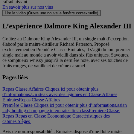
rafraîchissant.
En savoir plus sur nos vins
Lire la vidéo (Ouvre une nouvelle fenêtre contextuelle)
L’expérience Dalmore King Alexander III
Goûtez au Dalmore King Alexander III, un single malt d’exception
élaboré par le maitre-distilleur Richard Paterson. Proposé
exclusivement en Première Classe Emirates, il s’agit du tout premier
single malt au monde a avoir vieilli dans six fûts uniques. Savourez
ce somptueux whisky jusqu’à la dernière note, avec ses touches de
fruits rouges, de vanille et de crème caramel.
Pages liées
Repas Classe Affaires Cliquez ici pour obtenir plus
d’informations.
Un steak avec des légumes en Classe Affaires
Emirates
Repas Classe Affaires
Première Classe Cliquez ici pour obtenir plus d’informations.
asian
lady holding champagne in emirates first class
Première Classe
Repas
Repas en Classe Économique
Caractéristiques des
cabines
Sièges
Avis de non-responsabilité : Emirates dispose d'une flotte mixte