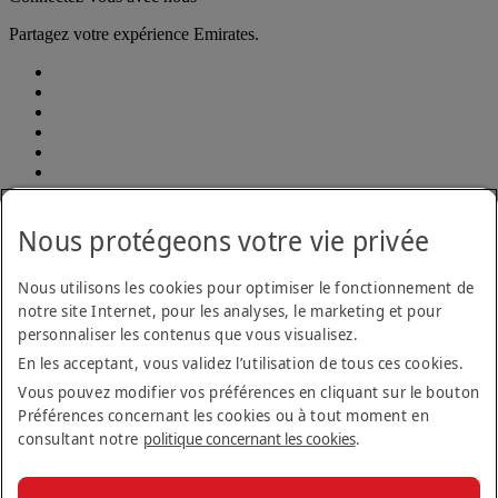
Partagez votre expérience Emirates.
Déclaration d'accessibilité
Nous protégeons votre vie privée
Plan d’accessibilité et procédure pour les commentaires 2026-
2029
Plan d’accessibilité et procédure pour les commentaires
Nous utilisons les cookies pour optimiser le fonctionnement de
2026-2029 Opens an external link in a new tab
notre site Internet, pour les analyses, le marketing et pour
Formulaire de retour concernant l’accessibilité
Nous contacter
personnaliser les contenus que vous visualisez.
Politique de confidentialité
En les acceptant, vous validez l’utilisation de tous ces cookies.
Conditions générales
Politique en matière de cookies
Vous pouvez modifier vos préférences en cliquant sur le bouton
Cyber-sécurité
Préférences concernant les cookies ou à tout moment en
Déclaration de transparence vis-à-vis de la loi sur l’esclavage
consultant notre
politique concernant les cookies
.
moderne
Plan du site
Tarifs
Tarifs Opens an external link in a new tab