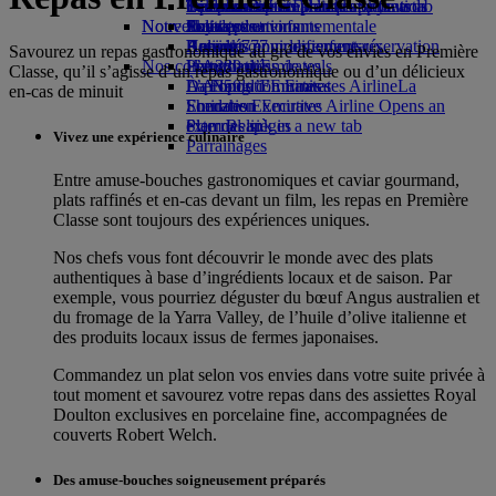
Opens an external link in a new tab
Boissons
Divertissements pour les enfants
La durabilité en pratique
Toronto-Dubai
Se connecter à Emirates Skywards
Téléphone portable et l'application
Notre flotte
Nouvelles destinations
Jouets pour enfants
Politique environnementale
Skywards+
Emirates
Boeing 777
Activités pour les enfants
Rapports environnementaux
Helsinki
Annuler ou modifier une réservation
Savourez un repas gastronomique au gré de vos envies en Première
Nos communautés
L’A380 d’Emirates
Hangzhou
Perturbations de vols
Classe, qu’il s’agisse d’un repas gastronomique ou d’un délicieux
L’A350 d’Emirates
La Fondation Emirates Airline
Da Nang
À propos d’Emirates
La
en-cas de minuit
Emirates Executive
Fondation Emirates Airline Opens an
Shenzhen
Plan des sièges
external link in a new tab
Siem Reap
Vivez une expérience culinaire
Parrainages
Entre amuse-bouches gastronomiques et caviar gourmand,
plats raffinés et en-cas devant un film, les repas en Première
Classe sont toujours des expériences uniques.
Nos chefs vous font découvrir le monde avec des plats
authentiques à base d’ingrédients locaux et de saison. Par
exemple, vous pourriez déguster du bœuf Angus australien et
du fromage de la Yarra Valley, de l’huile d’olive italienne et
des produits locaux issus de fermes japonaises.
Commandez un plat selon vos envies dans votre suite privée à
tout moment et savourez votre repas dans des assiettes Royal
Doulton exclusives en porcelaine fine, accompagnées de
couverts Robert Welch.
Des amuse-bouches soigneusement préparés