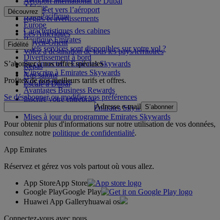
Aéroport international de Dubai
Afrique
Depuis et vers l’aéroport
Découvrez
Asie-Pacifique
Règles et avertissements
Europe
Caractéristiques des cabines
Les Amériques
Boutique Emirates
Moyen-Orient
Fidélité
Quels services sont disponibles sur votre vol ?
Volez à destination de tous les pays/territoires
Divertissement à bord
S’abonner à nos offres spéciales
Se connecter à Emirates Skywards
Repas
S’inscrire à Emirates Skywards
Nos salons
Profitez de nos meilleurs tarifs et offres.
Nos partenaires
Escale à Dubai
Avantages Business Rewards
Se désabonner ou modifier vos préférences
Inscrire votre entreprise
Adresse e-mail
S’abonner
Règles du programme Emirates Skywards
Mises à jour du programme Emirates Skywards
Pour obtenir plus d'informations sur notre utilisation de vos données,
consultez notre
politique de confidentialité
.
App Emirates
Réservez et gérez vos vols partout où vous allez.
App Store
App Store
Google Play
Google Play
Huawei App Gallery
huawai os
Connectez-vous avec nous