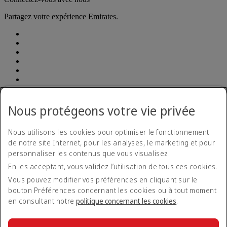
Partagez votre expérience Emirates.
Déclaration d'accessibilité
Nous protégeons votre vie privée
Plan d’accessibilité et procédure pour les commentaires 2026-
2029
Plan d’accessibilité et procédure pour les commentaires
Nous utilisons les cookies pour optimiser le fonctionnement
2026-2029 Opens an external link in a new tab
de notre site Internet, pour les analyses, le marketing et pour
Formulaire de retour concernant l’accessibilité
Nous contacter
personnaliser les contenus que vous visualisez.
Politique de confidentialité
En les acceptant, vous validez l’utilisation de tous ces cookies.
Conditions générales
Politique en matière de cookies
Vous pouvez modifier vos préférences en cliquant sur le
Cyber-sécurité
bouton Préférences concernant les cookies ou à tout moment
Déclaration de transparence vis-à-vis de la loi sur l’esclavage
en consultant notre
politique concernant les cookies
.
moderne
Plan du site
Tarifs
Tarifs Opens an external link in a new tab