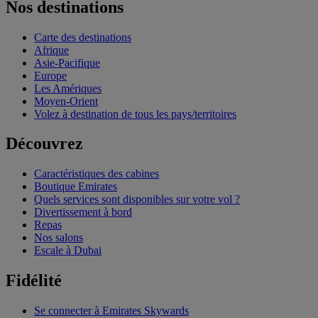
Nos destinations
Carte des destinations
Afrique
Asie-Pacifique
Europe
Les Amériques
Moyen-Orient
Volez à destination de tous les pays/territoires
Découvrez
Caractéristiques des cabines
Boutique Emirates
Quels services sont disponibles sur votre vol ?
Divertissement à bord
Repas
Nos salons
Escale à Dubai
Fidélité
Se connecter à Emirates Skywards