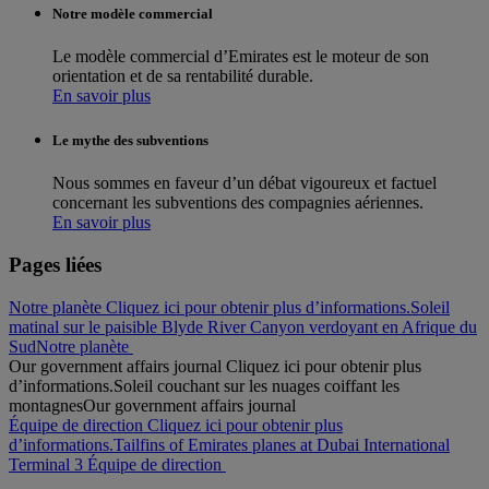
Notre modèle commercial
Le modèle commercial d’Emirates est le moteur de son
orientation et de sa rentabilité durable.
En savoir plus
Le mythe des subventions
Nous sommes en faveur d’un débat vigoureux et factuel
concernant les subventions des compagnies aériennes.
En savoir plus
Pages liées
Notre planète Cliquez ici pour obtenir plus d’informations.
Soleil
matinal sur le paisible Blyde River Canyon verdoyant en Afrique du
Sud
Notre planète
Our government affairs journal Cliquez ici pour obtenir plus
d’informations.
Soleil couchant sur les nuages coiffant les
montagnes
Our government affairs journal
Équipe de direction Cliquez ici pour obtenir plus
d’informations.
Tailfins of Emirates planes at Dubai International
Terminal 3
Équipe de direction