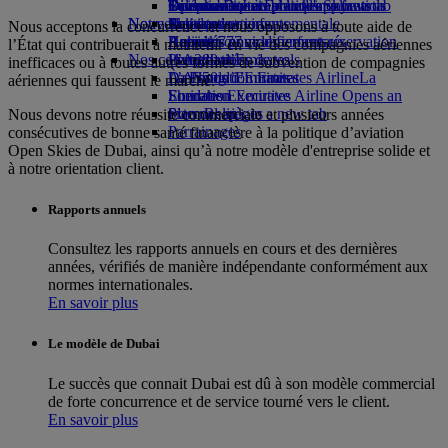
Opens an external link in a new tab
Boissons
Divertissements pour les enfants
La durabilité en pratique
Toronto-Dubai
Se connecter à Emirates Skywards
Téléphone portable et l'application
Notre flotte
Nouvelles destinations
Jouets pour enfants
Politique environnementale
Skywards+
Emirates
Nous acceptons la concurrence et nous opposons à toute aide de
Boeing 777
Activités pour les enfants
Rapports environnementaux
Helsinki
Annuler ou modifier une réservation
l’État qui contribuerait à maintenir en vie des compagnies aériennes
Nos communautés
L’A380 d’Emirates
Hangzhou
Perturbations de vols
inefficaces ou à toutes autres formes de subvention de compagnies
L’A350 d’Emirates
La Fondation Emirates Airline
Da Nang
À propos d’Emirates
La
aériennes qui faussent le marché.
Emirates Executive
Fondation Emirates Airline Opens an
Shenzhen
Plan des sièges
external link in a new tab
Siem Reap
Nous devons notre réussite commerciale et plusieurs années
Parrainages
consécutives de bonne santé financière à la politique d’aviation
Open Skies de Dubai, ainsi qu’à notre modèle d'entreprise solide et
à notre orientation client.
Rapports annuels
Consultez les rapports annuels en cours et des dernières
années, vérifiés de manière indépendante conformément aux
normes internationales.
En savoir plus
Le modèle de Dubai
Le succès que connait Dubai est dû à son modèle commercial
de forte concurrence et de service tourné vers le client.
En savoir plus