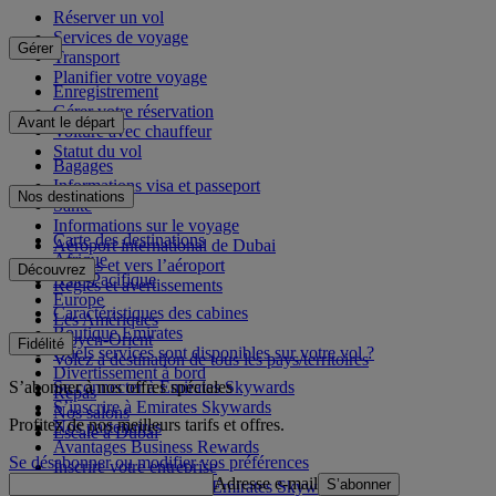
Réserver un vol
Services de voyage
Gérer
Transport
Planifier votre voyage
Enregistrement
Gérer votre réservation
Avant le départ
Voiture avec chauffeur
Statut du vol
Bagages
Informations visa et passeport
Nos destinations
Santé
Informations sur le voyage
Carte des destinations
Aéroport international de Dubai
Afrique
Depuis et vers l’aéroport
Découvrez
Asie-Pacifique
Règles et avertissements
Europe
Caractéristiques des cabines
Les Amériques
Boutique Emirates
Moyen-Orient
Fidélité
Quels services sont disponibles sur votre vol ?
Volez à destination de tous les pays/territoires
Divertissement à bord
S’abonner à nos offres spéciales
Se connecter à Emirates Skywards
Repas
S’inscrire à Emirates Skywards
Nos salons
Profitez de nos meilleurs tarifs et offres.
Nos partenaires
Escale à Dubai
Avantages Business Rewards
Se désabonner ou modifier vos préférences
Inscrire votre entreprise
Adresse e-mail
S’abonner
Règles du programme Emirates Skywards