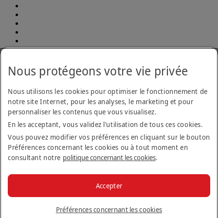
Déclaration d'accessibilité
Nous protégeons votre vie privée
Plan d’accessibilité et procédure pour les commentaires 2026-
2029
Plan d’accessibilité et procédure pour les commentaires
Nous utilisons les cookies pour optimiser le fonctionnement de
2026-2029 Opens an external link in a new tab
Formulaire de retour concernant l’accessibilité
notre site Internet, pour les analyses, le marketing et pour
Nous contacter
personnaliser les contenus que vous visualisez.
Politique de confidentialité
En les acceptant, vous validez l’utilisation de tous ces cookies.
Conditions générales
Politique en matière de cookies
Vous pouvez modifier vos préférences en cliquant sur le bouton
Cyber-sécurité
Préférences concernant les cookies ou à tout moment en
Déclaration de transparence vis-à-vis de la loi sur l’esclavage
consultant notre
politique concernant les cookies
.
moderne
Plan du site
Tarifs
Tarifs Opens an external link in a new tab
Accepter
Règlement sur la protection des passagers aériens
© 2026 The Emirates Group. Tous droits réservés.
Préférences concernant les cookies