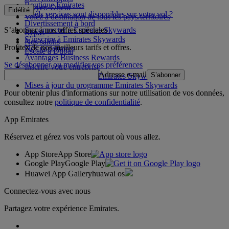
Boutique Emirates
Moyen-Orient
Fidélité
Quels services sont disponibles sur votre vol ?
Volez à destination de tous les pays/territoires
Divertissement à bord
S’abonner à nos offres spéciales
Se connecter à Emirates Skywards
Repas
S’inscrire à Emirates Skywards
Nos salons
Profitez de nos meilleurs tarifs et offres.
Nos partenaires
Escale à Dubai
Avantages Business Rewards
Se désabonner ou modifier vos préférences
Inscrire votre entreprise
Adresse e-mail
S’abonner
Règles du programme Emirates Skywards
Mises à jour du programme Emirates Skywards
Pour obtenir plus d'informations sur notre utilisation de vos données,
consultez notre
politique de confidentialité
.
App Emirates
Réservez et gérez vos vols partout où vous allez.
App Store
App Store
Google Play
Google Play
Huawei App Gallery
huawai os
Connectez-vous avec nous
Partagez votre expérience Emirates.