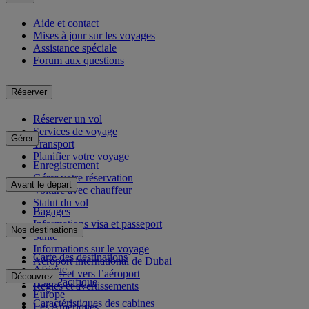
Aide et contact
Mises à jour sur les voyages
Assistance spéciale
Forum aux questions
Réserver
Réserver un vol
Services de voyage
Gérer
Transport
Planifier votre voyage
Enregistrement
Gérer votre réservation
Avant le départ
Voiture avec chauffeur
Statut du vol
Bagages
Informations visa et passeport
Nos destinations
Santé
Informations sur le voyage
Carte des destinations
Aéroport international de Dubai
Afrique
Depuis et vers l’aéroport
Découvrez
Asie-Pacifique
Règles et avertissements
Europe
Caractéristiques des cabines
Les Amériques