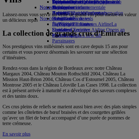
Opens an external link in a new tab
Boissons
Divertissements pour les enfants
La durabilité en pratique
Toronto-Dubai
Se connecter à Emirates Skywards
Téléphone portable et l'application
Notre flotte
Nouvelles destinations
Jouets pour enfants
Politique environnementale
Skywards+
Emirates
Boeing 777
Activités pour les enfants
Rapports environnementaux
Helsinki
Annuler ou modifier une réservation
Laissez-nous vous servir un verre de grand vin pour mettre en valeur
Nos communautés
L’A380 d’Emirates
Hangzhou
Perturbations de vols
un délicieux repas
L’A350 d’Emirates
La Fondation Emirates Airline
Da Nang
À propos d’Emirates
La
Emirates Executive
Fondation Emirates Airline Opens an
Shenzhen
La collection de grands crus d’Emirates
Plan des sièges
external link in a new tab
Siem Reap
Parrainages
Nos prestigieux vins millésimés sont en cave depuis 15 ans pour
certains et vous pouvez désormais les savourer sur une sélection
d’itinéraires.
Rendez-vous dans la région de Bordeaux avec notre Château
Margaux 2004, Château Mouton Rothschild 2004, Château La
Mission Haut-Brion 2004, Château Cos d’Estournel 2005, Château
Montrose 2005 et le Château Léoville Las Cases 1998. La collection
est à présent arrivée à maturité et a développé des saveurs complexes
et des tanins doux.
Ces crus pleins de reliefs se marient aussi bien avec des plats simples
comme les côtelettes de bœuf braisées et des courgettes grillées
qu’avec un filet de bœuf accompagné d’une purée de pommes de
terre crémeuse.
En savoir plus