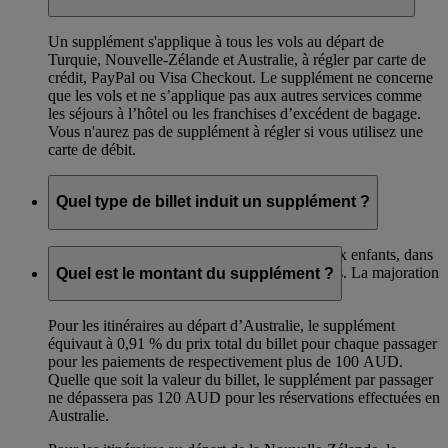
Un supplément s'applique à tous les vols au départ de
Turquie, Nouvelle-Zélande et Australie, à régler par carte de
crédit, PayPal ou Visa Checkout. Le supplément ne concerne
que les vols et ne s’applique pas aux autres services comme
les séjours à l’hôtel ou les franchises d’excédent de bagage.
Vous n'aurez pas de supplément à régler si vous utilisez une
carte de débit.
Quel type de billet induit un supplément ?
Le supplément est applicable aux adultes et aux enfants, dans
toutes les classes et pour tous les types de tarifs. La majoration
Quel est le montant du supplément ?
ne s’applique pas aux billets pour les bébés.
Pour les itinéraires au départ d’Australie, le supplément
équivaut à 0,91 % du prix total du billet pour chaque passager
pour les paiements de respectivement plus de 100 AUD.
Quelle que soit la valeur du billet, le supplément par passager
ne dépassera pas 120 AUD pour les réservations effectuées en
Australie.