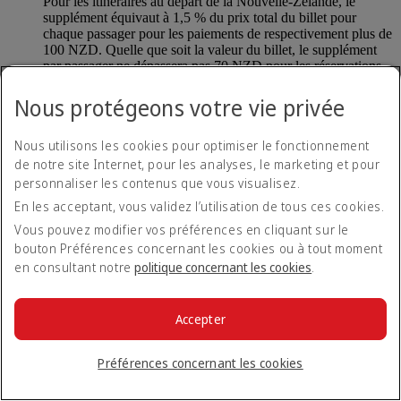
Pour les itinéraires au départ de la Nouvelle-Zélande, le
supplément équivaut à 1,5 % du prix total du billet pour
chaque passager pour les paiements de respectivement plus de
100 NZD. Quelle que soit la valeur du billet, le supplément
par passager ne dépassera pas 70 NZD pour les réservations
effectuées en Nouvelle-Zélande.
Nous protégeons votre vie privée
Pour les itinéraires au départ de Turquie, le supplément s'élève
à 5 USD pour tout paiement de plus de 200 USD.
Nous utilisons les cookies pour optimiser le fonctionnement
de notre site Internet, pour les analyses, le marketing et pour
Mon supplément sera-t-il remboursé si je n'utilise
personnaliser les contenus que vous visualisez.
pas mon billet ?
En les acceptant, vous validez l’utilisation de tous ces cookies.
Vous pouvez modifier vos préférences en cliquant sur le
Le supplément est entièrement remboursable tant qu’aucune
bouton Préférences concernant les cookies ou à tout moment
partie du billet n’a été utilisée pour voyager.
en consultant notre
politique concernant les cookies
.
Qu’est-ce qu’Emirates Pay ?
Accepter
Emirates Pay est un moyen rapide et pratique de régler ses
Préférences concernant les cookies
vols et services Emirates sans avoir à utiliser une carte de
crédit. Emirates Pay a été développé en collaboration avec la
Deutsche Bank et l’IATA pour vous proposer une nouvelle