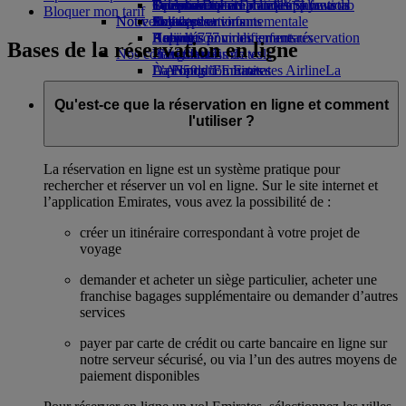
Opens an external link in a new tab
Boissons
Divertissements pour les enfants
La durabilité en pratique
Toronto-Dubai
Se connecter à Emirates Skywards
Téléphone portable et l'application
Bloquer mon tarif
Notre flotte
Nouvelles destinations
Jouets pour enfants
Politique environnementale
Skywards+
Emirates
Boeing 777
Activités pour les enfants
Rapports environnementaux
Helsinki
Annuler ou modifier une réservation
Bases de la réservation en ligne
Nos communautés
L’A380 d’Emirates
Hangzhou
Perturbations de vols
L’A350 d’Emirates
La Fondation Emirates Airline
Da Nang
À propos d’Emirates
La
Emirates Executive
Fondation Emirates Airline Opens an
Shenzhen
Plan des sièges
external link in a new tab
Siem Reap
Qu'est-ce que la réservation en ligne et comment
Parrainages
l'utiliser ?
La réservation en ligne est un système pratique pour
rechercher et réserver un vol en ligne. Sur le site internet et
l’application Emirates, vous avez la possibilité de :
créer un itinéraire correspondant à votre projet de
voyage
demander et acheter un siège particulier, acheter une
franchise bagages supplémentaire ou demander d’autres
services
payer par carte de crédit ou carte bancaire en ligne sur
notre serveur sécurisé, ou via l’un des autres moyens de
paiement disponibles