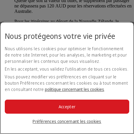
Quelle que soit la valeur du billet, le supplément par passager
ne dépassera pas 120 AUD pour les réservations effectuées en
Australie.
Pour les itinéraires au départ de la Nouvelle-Zélande, le
supplément équivaut à 1,5 % du prix total du billet pour
chaque passager pour les paiements de respectivement plus de
Nous protégeons votre vie privée
100 NZD. Quelle que soit la valeur du billet, le supplément
par passager ne dépassera pas 70 NZD pour les réservations
Nous utilisons les cookies pour optimiser le fonctionnement
effectuées en Nouvelle-Zélande.
de notre site Internet, pour les analyses, le marketing et pour
Pour les itinéraires au départ de Turquie, le supplément s'élève
personnaliser les contenus que vous visualisez.
à 5 USD pour tout paiement de plus de 200 USD.
En les acceptant, vous validez l’utilisation de tous ces cookies.
Vous pouvez modifier vos préférences en cliquant sur le
Mon supplément sera-t-il remboursé si je n'utilise
bouton Préférences concernant les cookies ou à tout moment
pas mon billet ?
en consultant notre
politique concernant les cookies
.
Le supplément est entièrement remboursable tant qu’aucune
partie du billet n’a été utilisée pour voyager.
Accepter
Préférences concernant les cookies
Qu’est-ce qu’Emirates Pay ?