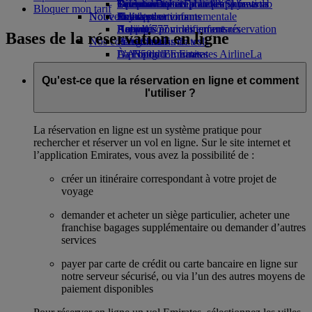
Opens an external link in a new tab
Boissons
Divertissements pour les enfants
La durabilité en pratique
Toronto-Dubai
Se connecter à Emirates Skywards
Téléphone portable et l'application
Bloquer mon tarif
Notre flotte
Nouvelles destinations
Jouets pour enfants
Politique environnementale
Skywards+
Emirates
Boeing 777
Activités pour les enfants
Rapports environnementaux
Helsinki
Annuler ou modifier une réservation
Bases de la réservation en ligne
Nos communautés
L’A380 d’Emirates
Hangzhou
Perturbations de vols
L’A350 d’Emirates
La Fondation Emirates Airline
Da Nang
À propos d’Emirates
La
Emirates Executive
Fondation Emirates Airline Opens an
Shenzhen
Plan des sièges
external link in a new tab
Siem Reap
Qu'est-ce que la réservation en ligne et comment
Parrainages
l'utiliser ?
La réservation en ligne est un système pratique pour
rechercher et réserver un vol en ligne. Sur le site internet et
l’application Emirates, vous avez la possibilité de :
créer un itinéraire correspondant à votre projet de
voyage
demander et acheter un siège particulier, acheter une
franchise bagages supplémentaire ou demander d’autres
services
payer par carte de crédit ou carte bancaire en ligne sur
notre serveur sécurisé, ou via l’un des autres moyens de
paiement disponibles