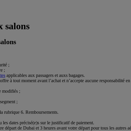
x salons
salons
rité ;
e ;
tes
applicables aux passagers et auxs bagages.
te offre à tout moment avant l’achat et n’accepte aucune responsabilité 
e modifiés ;
 segment ;
s la rubrique 6. Remboursements.
u les dates précisé(e)s sur le justificatif de paiement.
 départ de Dubai et 3 heures avant votre départ pour tous les autres aéro