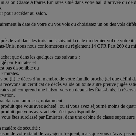
alon Classe Affaires Emirates situé dans votre hall d’arrivée ou de dép
s.
ur pour accéder au salon.
irement la date de votre ou vos vols ou choisissez un ou des vols différ
 le vol dans les trois mois suivant la date du dernier vol de votre itin
es États-Unis, nous nous conformerons au règlement 14 CFR Part 260 du m
chat que dans les quelques cas suivants :
rigé par Emirates et
est pas disponible ou
 Emirates.
cès ou (ii) le décès d’un membre de votre famille proche (tel que défini d
s recevons un certificat de décès valide ou toute autre preuve jugée sati
tes qui comprend une liaison vers ou depuis les États-Unis, la réservat
rvation.
hat dans un autre cas, notamment :
e produit que vous avez acheté ; ou si vous avez séjourné moins de quatr
 produit que vous avez acheté n’est pas disponible ;
i vous êtes surclassé par Emirates, dans une cabine de classe supérieure 
 matière de sécurité ;
 raison de votre statut de voyageur fréquent, mais que vous n’avez pas