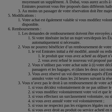
moyennant un supplément. À Dubai, vous aurez accès à un s
Emirates pourront vous être proposés dans différents hall
Au moins un passager de votre réservation doit être maje
Modifications :
Votre achat est également valable si vous modifiez volonta
disponible.
Remboursements :
Les demandes de remboursement doivent être envoyées après
Si votre itinéraire inclut un trajet vers/depuis l
automatiquement si nécessaire.
Vous ne pourrez bénéficier d’un remboursement de votre a
le vol Emirates initial a été modifié, annulé ou redi
le produit que vous avez acheté au départ n’
vous avez refusé le nouveau vol proposé par
Vous n’utilisez pas votre achat suite à (i) votre dé
passagers et les bagages, et (dans les deux cas) nou
Vous avez réservé un vol directement auprès d'Emira
annulez votre vol dans les 24 heures suivant la rése
Vous n’avez pas le droit à un remboursement de votre ac
si vous décidez volontairement de ne pas utiliser l
si vous modifiez volontairement votre vol et que le
si vous effectuez un surclassement volontaire, ou s
si vous avez annulé votre vol volontairement ;
si vous ne respectez pas les exigences légales ou en
si vous avez droit au produit ou service acheté en