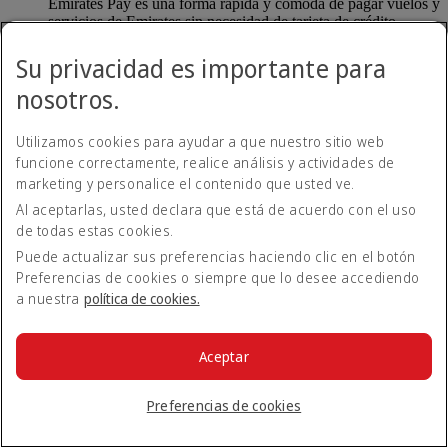
Emirates Pay es una forma rápida y cómoda de pagar vuelos y
servicios de Emirates sin necesidad de tarjeta de crédito.
Emirates Pay, desarrollado en colaboración con Deutsche
Bank y la IATA, ofrece una mayor seguridad con una nueva
Su privacidad es importante para
opción de pago contactless.
nosotros.
¿Cómo puedo utilizar Emirates Pay?
Utilizamos cookies para ayudar a que nuestro sitio web
funcione correctamente, realice análisis y actividades de
Cuando reserve un vuelo en emirates.com, tendrá
marketing y personalice el contenido que usted ve.
automáticamente la opción de pagar con Emirates Pay. Puede
Al aceptarlas, usted declara que está de acuerdo con el uso
vincular su cuenta bancaria a Emirates Pay de forma segura y
de todas estas cookies.
completar su reserva.
Puede actualizar sus preferencias haciendo clic en el botón
Volver a Todos los temas
Volver arriba
Preferencias de cookies o siempre que lo desee accediendo
a nuestra
política de cookies.
Todos los temas de preguntas frecuentes
Acerca de Emirates
Aceptar
En el aeropuerto
Alteraciones de viaje
Preferencias de cookies
Móvil y app de Emirates
Nuestros otros productos
Preparación del viaje