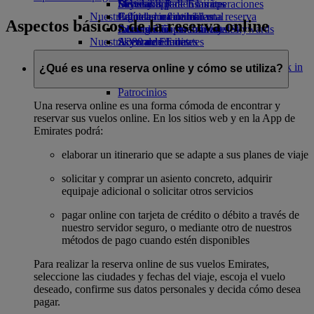
Bebidas
Diversión para los niños
Sostenibilidad en las operaciones
Skywards Rail
Móvil y app de Emirates
Nuestra flota
Juguetes infantiles
Política medioambiental
Calculadora de millas
Cancelar o cambiar una reserva
Aspectos básicos de la reserva online
Boeing 777
Actividades para niños
Informes medioambientales
Inicie sesión en Emirates Skywards
Alteraciones en los viajes
Nuestras comunidades
A380 de Emirates
Skywards+
Acerca de Emirates
Emirates A350
Fundación Emirates Airline
Fundación
Emirates Executive
Emirates Airline Opens an external link in
¿Qué es una reserva online y cómo se utiliza?
Mapa de asientos
a new tab
Patrocinios
Una reserva online es una forma cómoda de encontrar y
reservar sus vuelos online. En los sitios web y en la App de
Emirates podrá:
elaborar un itinerario que se adapte a sus planes de viaje
solicitar y comprar un asiento concreto, adquirir
equipaje adicional o solicitar otros servicios
pagar online con tarjeta de crédito o débito a través de
nuestro servidor seguro, o mediante otro de nuestros
métodos de pago cuando estén disponibles
Para realizar la reserva online de sus vuelos Emirates,
seleccione las ciudades y fechas del viaje, escoja el vuelo
deseado, confirme sus datos personales y decida cómo desea
pagar.