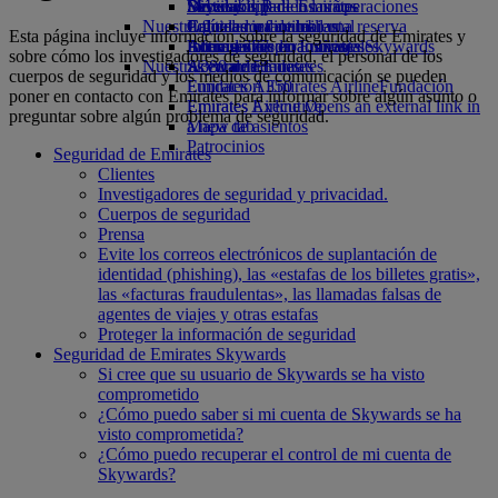
Bebidas
Diversión para los niños
Sostenibilidad en las operaciones
Skywards Rail
Móvil y app de Emirates
Nuestra flota
Juguetes infantiles
Política medioambiental
Calculadora de millas
Cancelar o cambiar una reserva
Esta página incluye información sobre la seguridad de Emirates y
Boeing 777
Actividades para niños
Informes medioambientales
Inicie sesión en Emirates Skywards
Alteraciones en los viajes
sobre cómo los investigadores de seguridad, el personal de los
Nuestras comunidades
A380 de Emirates
Skywards+
Acerca de Emirates
cuerpos de seguridad y los medios de comunicación se pueden
Emirates A350
Fundación Emirates Airline
Fundación
poner en contacto con Emirates para informar sobre algún asunto o
Emirates Executive
Emirates Airline Opens an external link in
preguntar sobre algún problema de seguridad.
Mapa de asientos
a new tab
Patrocinios
Seguridad de Emirates
Clientes
Investigadores de seguridad y privacidad.
Cuerpos de seguridad
Prensa
Evite los correos electrónicos de suplantación de
identidad (phishing), las «estafas de los billetes gratis»,
las «facturas fraudulentas», las llamadas falsas de
agentes de viajes y otras estafas
Proteger la información de seguridad
Seguridad de Emirates Skywards
Si cree que su usuario de Skywards se ha visto
comprometido
¿Cómo puedo saber si mi cuenta de Skywards se ha
visto comprometida?
¿Cómo puedo recuperar el control de mi cuenta de
Skywards?