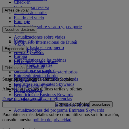
Check-in
Gestione su reserva
Antes de volar
Servicio de chófer
Estado del vuelo
Equipaje
Información sobre visado y pasaporte
Nuestros destinos
Salud
Actualizaciones sobre viajes
Mapa de rutas
Aeropuerto Internacional de Dubái
África
Desde y hasta el aeropuerto
Experiencia
Asia y Pacífico
Normas y avisos
Europa
Características de las cabinas
El continente americano
Comprar en Emirates
Oriente Próximo
Fidelización
¿Qué ofrece su vuelo?
Vuelos a todos los países/territorios
Entretenimiento a bordo
Suscribirse a nuestras ofertas especiales
Inicie sesión en Emirates Skywards
Gastronomía
Regístrese en Emirates Skywards
Nuestras salas VIP
Ahorre con nuestras últimas tarifas y ofertas
Nuestros socios
Dubai Stopover
Beneficios de Business Rewards
Darse de baja o modificar preferencias
Inscriba su empresa
Correo electrónico
Suscribirse
Normativa del programa Emirates Skywards
Actualizaciones del programa Emirates Skywards
Para obtener más detalles sobre cómo utilizamos su información,
consulte nuestra
política de privacidad
.