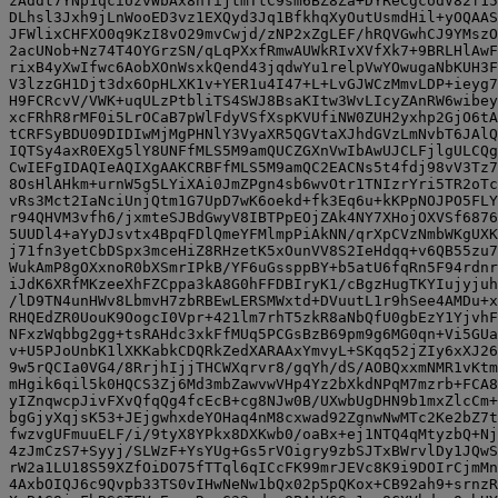
zAddt7YNp1qciUzvWbAx8hTijtmTtC9sm6BZ8Za+DYReCgcodV82f15
DLhsl3Jxh9jLnWooED3vz1EXQyd3Jq1BfkhqXyOutUsmdHil+yOQAAS
JFWlixCHFXO0q9KzI8vO29mvCwjd/zNP2xZgLEF/hRQVGwhCJ9YMszO
2acUNob+Nz74T4OYGrzSN/qLqPXxfRmwAUWkRIvXVfXk7+9BRLHlAwF
rixB4yXwIfwc6AobXOnWsxkQend43jqdwYu1relpVwYOwugaNbKUH3F
V3lzzGH1Djt3dx6OpHLXK1v+YER1u4I47+L+LvGJWCzMmvLDP+ieyg7
H9FCRcvV/VWK+uqULzPtbliTS4SWJ8BsaKItw3WvLIcyZAnRW6wibey
xcFRhR8rMF0i5LrOCaB7pWlFdyVSfXspKVUfiNW0ZUH2yxhp2GjO6tA
tCRFSyBDU09DIDIwMjMgPHNlY3VyaXR5QGVtaXJhdGVzLmNvbT6JAlQ
IQTSy4axR0EXg5lY8UNFfMLS5M9amQUCZGXnVwIbAwUJCLFjlgULCQg
CwIEFgIDAQIeAQIXgAAKCRBFfMLS5M9amQC2EACNs5t4fdj98vV3Tz7
8OsHlAHkm+urnW5g5LYiXAi0JmZPgn4sb6wvOtr1TNIzrYri5TR2oTc
vRs3Mct2IaNciUnjQtm1G7UpD7wK6oekd+fk3Eq6u+kKPpNOJPO5FLY
r94QHVM3vfh6/jxmteSJBdGwyV8IBTPpEOjZAk4NY7XHojOXVSf6876
5UUDl4+aYyDJsvtx4BpqFDlQmeYFMlmpPiAkNN/qrXpCVzNmbWKgUXK
j71fn3yetCbDSpx3mceHiZ8RHzetK5xOunVV8S2IeHdqq+v6QB55zu7
WukAmP8gOXxnoR0bXSmrIPkB/YF6uGssppBY+b5atU6fqRn5F94rdnr
iJdK6XRfMKzeeXhFZCppa3kA8G0hFFDBIryK1/cBgzHugTKYIujyjuh
/lD9TN4unHWv8LbmvH7zbRBEwLERSMWxtd+DVuutL1r9hSee4AMDu+x
RHQEdZR0UouK9OogcI0Vpr+421lm7rhT5zkR8aNbQfU0gbEzY1YjvhF
NFxzWqbbg2gg+tsRAHdc3xkFfMUq5PCGsBzB69pm9g6MG0qn+Vi5GUa
v+U5PJoUnbK1lXKKabkCDQRkZedXARAAxYmvyL+SKqq52jZIy6xXJ26
9w5rQCIa0VG4/8RrjhIjjTHCWXqrvr8/gqYh/dS/AOBQxxmNMR1vKtm
mHgik6qil5k0HQCS3Zj6Md3mbZawvwVHp4Yz2bXkdNPqM7mzrb+FCA8
yIZnqwcpJivFXvQfqQg4fcEcB+cg8NJw0B/UXwbUgDHN9b1mxZlcCm+
bgGjyXqjsK53+JEjgwhxdeYOHaq4nM8cxwad92ZgnwNwMTc2Ke2bZ7t
fwzvgUFmuuELF/i/9tyX8YPkx8DXKwb0/oaBx+ej1NTQ4qMtyzbQ+Nj
4zJmCzS7+Syyj/SLWzF+YsYUg+Gs5rVOigry9zbSJTxBWrvlDy1JQwS
rW2a1LU18S59XZfOiDO75fTTql6qICcFK99mrJEVc8K9i9DOIrCjmMn
4AxbOIQJ6c9Qvpb33TS0vIHwNeNw1bQx02p5pQKox+CB92ah9+srnzR