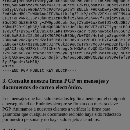
XrBAG8jeFhBS6TFVwEpywRaxG33udssQPALV6Sx1cx8CXVbdngOuhUY
szOQoeRp4KnzoYMuoa9r4IX7sS9EncxFX2kzEQbsKr3+CUBbxixCMei
Ob3jyLVYoIsAEQEAAYkCPAQYAQgAJhYhBNLLhrFHQReDmVjxQ0V8wtL
ZedXAhsMBQkIsWOWAAoJEEV8wtLkz1qZ1ikP/iX7oV2FXmiUVFFM94u
BsIzFoHPvNkI35r73hMHz3XzKKdUfKt2hHm5mZhvw7f7V8jgrSIWLR7
EGs9OChGbZEmBR5ry+JW9paU0cwknDzgfZYaU+1uxZnGfJ5kKUdQBJ/
XShmU72Df9CpbSP/8HUNQ0S0NRh1rHeELkgH9SVEZzU77TfyqtoLB8H
I/oyXfI+pYpw7tlBvu5XRXLaKsHXWGyxxagrTt8UxhnwoCqlsv6SGh2
XL6b6xRUiN/X2zD0cd1XM0APQ3xBZObgVb+TQ9/4qfnhjuZiquN4GeP
23DNn4Dv0e7QeYYFdZofOf0fd/T0B98Vu1xr2RUFU0iR/E4XWU8f13V
LEBOxe+kJX+QIzHEq3McJZhYGBkZd9qOCW1YS/7XgSJ+9Ap0ZnfL+js
zg8ACJrsKpWJZKrhsY2fXh+fVoogvOrMXbRplQvQDdXx63ufFXpJ3Wl
zZ5B5a9aP2xXlrfwpV2pMrOM9JyNLq7itzSLeAymb35MTxuxp/EoEtP
bbTDACNmvoGa7U6Q7iunQnjbruMq4pupoBCGBWvNL8EnYoVDPefefB8
5ylF5ped+iScM18/

=M1te

3. Consulte nuestra firma PGP en mensajes y
documentos de correo electrónico.
Los mensajes que han sido enviados legítimamente por el equipo de
ciberseguridad de Emirates siempre se firman con nuestra clave
PGP. Animamos a nuestros clientes a verificar la firma para
garantizar que cualquier documento recibido haya sido redactado
por nuestro personal y no haya sido sujeto a cambios.