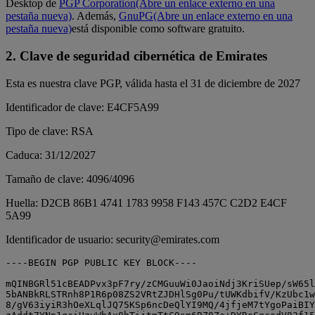
Desktop de
PGP Corporation
(Abre un enlace externo en una
pestaña nueva)
. Además,
GnuPG
(Abre un enlace externo en una
pestaña nueva)
está disponible como software gratuito.
2. Clave de seguridad cibernética de Emirates
Esta es nuestra clave PGP, válida hasta el 31 de diciembre de 2027
Identificador de clave: E4CF5A99
Tipo de clave: RSA
Caduca: 31/12/2027
Tamaño de clave: 4096/4096
Huella: D2CB 86B1 4741 1783 9958 F143 457C C2D2 E4CF
5A99
Identificador de usuario: security@emirates.com
----BEGIN PGP PUBLIC KEY BLOCK----

mQINBGRl51cBEADPvx3pF7ry/zCMGuuWi0JaoiNdj3KriSUep/sW65l
5bANBkRLSTRnh8P1R6p08ZS2VRtZJDHlSg0Pu/tUWKdbifV/KzUbc1w
8/gV63iyiR3hOeXLqlJQ75KSp6ncDeQlYI9MQ/4jfjeM7tYgoPaiBIY