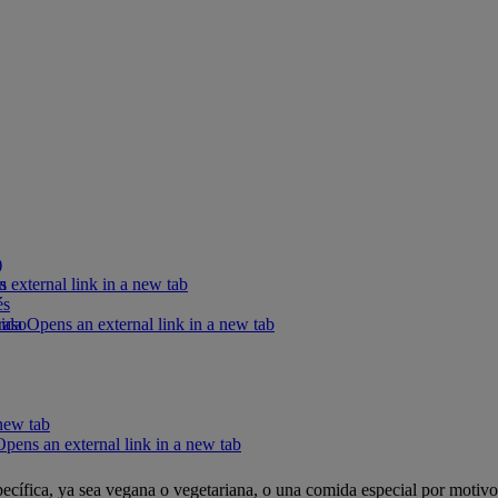
)
s
external link in a new tab
és
raso
ida Opens an external link in a new tab
new tab
ens an external link in a new tab
ecífica, ya sea vegana o vegetariana, o una comida especial por motivo