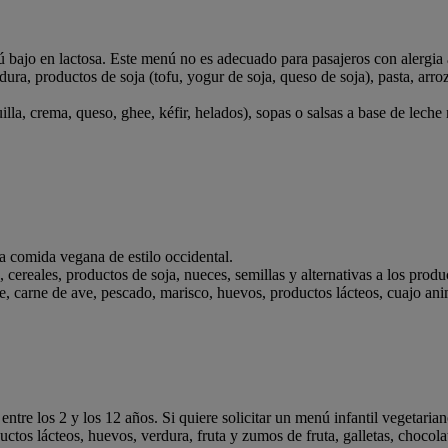
 bajo en lactosa. Este menú no es adecuado para pasajeros con alergia a
ra, productos de soja (tofu, yogur de soja, queso de soja), pasta, arroz,
a, crema, queso, ghee, kéfir, helados), sopas o salsas a base de leche 
a comida vegana de estilo occidental.
 cereales, productos de soja, nueces, semillas y alternativas a los prod
arne de ave, pescado, marisco, huevos, productos lácteos, cuajo anima
tre los 2 y los 12 años. Si quiere solicitar un menú infantil vegetaria
ctos lácteos, huevos, verdura, fruta y zumos de fruta, galletas, chocolate