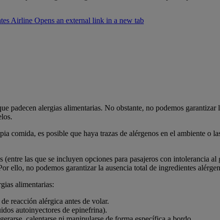
es Airline Opens an external link in a new tab
ue padecen alergias alimentarias. No obstante, no podemos garantizar l
los.
comida, es posible que haya trazas de alérgenos en el ambiente o las su
entre las que se incluyen opciones para pasajeros con intolerancia al gl
Por ello, no podemos garantizar la ausencia total de ingredientes alérg
gias alimentarias:
e reacción alérgica antes de volar.
idos autoinyectores de epinefrina).
erarse, calentarse ni manipularse de forma específica a bordo.