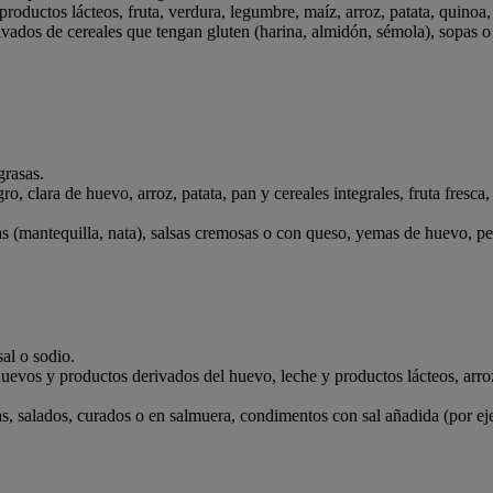
oductos lácteos, fruta, verdura, legumbre, maíz, arroz, patata, quinoa, t
vados de cereales que tengan gluten (harina, almidón, sémola), sopas o 
grasas.
, clara de huevo, arroz, patata, pan y cereales integrales, fruta fresca,
as (mantequilla, nata), salsas cremosas o con queso, yemas de huevo, 
al o sodio.
evos y productos derivados del huevo, leche y productos lácteos, arroz y
 salados, curados o en salmuera, condimentos con sal añadida (por ejemp