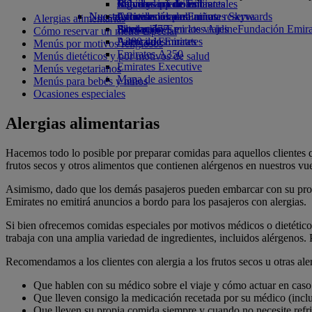
Bebidas
Juguetes infantiles
Informes medioambientales
Calculadora de millas
Móvil y app de Emirates
Nuestra flota
Nuestras comunidades
Actividades para niños
Inicie sesión en Emirates Skywards
Cancelar o cambiar una reserva
Alergias alimentarias
Boeing 777
Fundación Emirates Airline
Skywards+
Alteraciones en los viajes
Fundación Emirat
Cómo reservar un menú especial
A380 de Emirates
Patrocinios
Acerca de Emirates
Menús por motivos religiosos
Emirates A350
Menús dietéticos y por motivos de salud
Emirates Executive
Menús vegetarianos
Mapa de asientos
Menús para bebés y niños
Ocasiones especiales
Alergias alimentarias
Hacemos todo lo posible por preparar comidas para aquellos clientes q
frutos secos y otros alimentos que contienen alérgenos en nuestros vue
Asimismo, dado que los demás pasajeros pueden embarcar con su propia 
Emirates no emitirá anuncios a bordo para los pasajeros con alergias.
Si bien ofrecemos comidas especiales por motivos médicos o dietéticos (
trabaja con una amplia variedad de ingredientes, incluidos alérgenos. 
Recomendamos a los clientes con alergia a los frutos secos u otras aler
Que hablen con su médico sobre el viaje y cómo actuar en caso d
Que lleven consigo la medicación recetada por su médico (inclu
Que lleven su propia comida siempre y cuando no necesite refrig