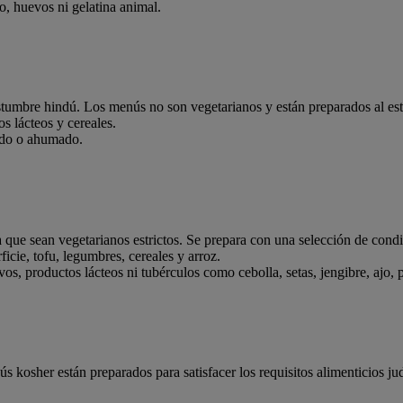
, huevos ni gelatina animal.
stumbre hindú. Los menús no son vegetarianos y están preparados al esti
s lácteos y cereales.
rudo o ahumado.
que sean vegetarianos estrictos. Se prepara con una selección de cond
ficie, tofu, legumbres, cereales y arroz.
, productos lácteos ni tubérculos como cebolla, setas, jengibre, ajo, 
s kosher están preparados para satisfacer los requisitos alimenticios j