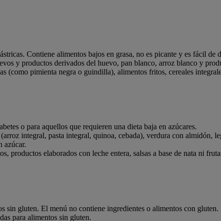
tricas. Contiene alimentos bajos en grasa, no es picante y es fácil de d
evos y productos derivados del huevo, pan blanco, arroz blanco y produ
s (como pimienta negra o guindilla), alimentos fritos, cereales integra
betes o para aquellos que requieren una dieta baja en azúcares.
arroz integral, pasta integral, quinoa, cebada), verdura con almidón, le
n azúcar.
s, productos elaborados con leche entera, salsas a base de nata ni fruta
s sin gluten. El menú no contiene ingredientes o alimentos con gluten. 
das para alimentos sin gluten.