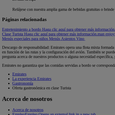
Relájese con nuestra amplia gama de bebidas gratuitas o brinde
Páginas relacionadas
Entretenimiento a bordo Haga clic aquí para obtener más información
Clase Turista Haga clic aquí para obtener más información.
man enjoy
Menús especiales para niños
Menús
Asientos
Vino
Descargo de responsabilidad: Emirates opera una flota mixta formada
en función de las rutas y la configuración del avión. También se pued
pregunta acerca de nuestros productos o alguna necesidad específica, 
Emirates no garantiza que las comidas servidas a bordo se correspond
Emirates
La experiencia Emirates
Gastronomía
Oferta gastronómica en clase Turista
Acerca de nosotros
Acerca de nosotros
Empleo
Empleo Opens an external link in a new tab