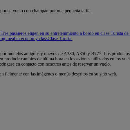
 por su vuelo con champán por una pequeña tarifa.
.
Tres pasajeros eligen en su entretenimiento a bordo en clase Turista de
ing meal in economy class
Clase Turista
 por modelos antiguos y nuevos de A380, A350 y B777. Los productos, s
en producir cambios de última hora en los aviones utilizados en los vue
póngase en contacto con nosotros antes de reservar un vuelo.
an fielmente con las imágenes o menús descritos en su sitio web.