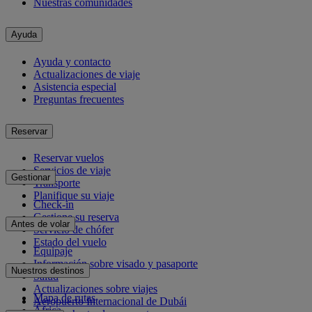
Nuestras comunidades
Ayuda
Ayuda y contacto
Actualizaciones de viaje
Asistencia especial
Preguntas frecuentes
Reservar
Reservar vuelos
Servicios de viaje
Gestionar
Transporte
Planifique su viaje
Check-in
Gestione su reserva
Antes de volar
Servicio de chófer
Estado del vuelo
Equipaje
Información sobre visado y pasaporte
Nuestros destinos
Salud
Actualizaciones sobre viajes
Mapa de rutas
Aeropuerto Internacional de Dubái
África