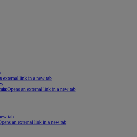
)
s
external link in a new tab
és
raso
ida Opens an external link in a new tab
new tab
ens an external link in a new tab