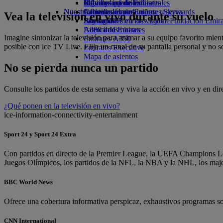
Bebidas
Juguetes infantiles
Informes medioambientales
Calculadora de millas
Móvil y app de Emirates
Nuestra flota
Nuestras comunidades
Actividades para niños
Inicie sesión en Emirates Skywards
Cancelar o cambiar una reserva
Vea la televisión en vivo durante su vuelo
Boeing 777
Fundación Emirates Airline
Skywards+
Alteraciones en los viajes
Fundación Emirat
A380 de Emirates
Patrocinios
Acerca de Emirates
Imagine sintonizar la televisión para animar a su equipo favorito mie
Emirates A350
posible con ice TV Live. Elija un canal de su pantalla personal y no s
Emirates Executive
Mapa de asientos
No se pierda nunca un partido
Consulte los partidos de esta semana y viva la acción en vivo y en dir
¿Qué ponen en la televisión en vivo?
ice-information-connectivity-entertainment
Sport 24 y Sport 24 Extra
Con partidos en directo de la Premier League, la UEFA Champions Lea
Juegos Olímpicos, los partidos de la NFL, la NBA y la NHL, los majo
BBC World News
Ofrece una cobertura informativa perspicaz, exhaustivos programas sob
CNN International