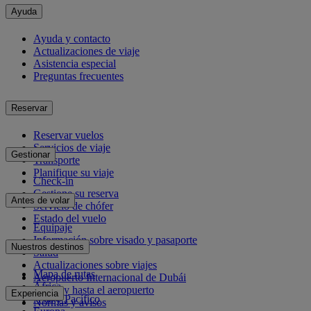
Ayuda
Ayuda y contacto
Actualizaciones de viaje
Asistencia especial
Preguntas frecuentes
Reservar
Reservar vuelos
Servicios de viaje
Gestionar
Transporte
Planifique su viaje
Check-in
Gestione su reserva
Antes de volar
Servicio de chófer
Estado del vuelo
Equipaje
Información sobre visado y pasaporte
Nuestros destinos
Salud
Actualizaciones sobre viajes
Mapa de rutas
Aeropuerto Internacional de Dubái
África
Desde y hasta el aeropuerto
Experiencia
Asia y Pacífico
Normas y avisos