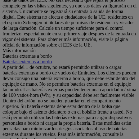
base de datos del EES. No será necesario que repita el proceso
completo en las visitas siguientes, ya que sus datos ya figurarán en el
sistema. Únicamente se registrará su entrada o salida de forma
digital. Este sistema no afecta a ciudadanos de la UE, residentes en
el espacio Schengen ni titulares de permisos de residencia y visados
de larga duración. Calcule un tiempo suficiente para el control
fronterizo, especialmente en su primer viaje después de la entrada en
vigor del sistema. Para obtener más información, visite la página
oficial de información sobre el EES de la UE.
Más información
Baterías externas a bordo
Baterías externas a bordo
A partir del 1 de octubre, no estará permitido utilizar o cargar
baterías externas a bordo de vuelos de Emirates. Los clientes pueden
llevar consigo una batería externa a bordo, que debe estar dentro del
equipaje de mano. No se permiten baterías externas en el equipaje
facturado. Las baterías externas pueden tener una capacidad máxima
de 100 vatios-hora (Wh), y su capacidad debe ser fácilmente visible.
Dentro del avión, no se pueden guardar en el compartimento
superior. Su batería externa debe estar dentro de la bolsa que
coloque bajo el asiento delantero o en el bolsillo frente a usted. No
está permitido utilizar las baterías externas para cargar dispositivos
personales a bordo ni cargar la propia batería. Estas medidas están
pensadas para minimizar los riesgos asociados al uso de baterías
externas durante los vuelos. Para más información, consulte la