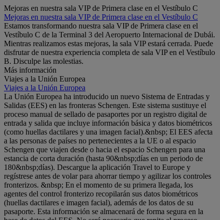
Mejoras en nuestra sala VIP de Primera clase en el Vestíbulo C
Mejoras en nuestra sala VIP de Primera clase en el Vestíbulo C
Estamos transformando nuestra sala VIP de Primera clase en el
Vestíbulo C de la Terminal 3 del Aeropuerto Internacional de Dubái.
Mientras realizamos estas mejoras, la sala VIP estará cerrada. Puede
disfrutar de nuestra experiencia completa de sala VIP en el Vestíbulo
B. Disculpe las molestias.
Más información
Viajes a la Unión Europea
Viajes a la Unión Europea
La Unión Europea ha introducido un nuevo Sistema de Entradas y
Salidas (EES) en las fronteras Schengen. Este sistema sustituye el
proceso manual de sellado de pasaportes por un registro digital de
entrada y salida que incluye información básica y datos biométricos
(como huellas dactilares y una imagen facial).&nbsp; El EES afecta
a las personas de países no pertenecientes a la UE o al espacio
Schengen que viajen desde o hacia el espacio Schengen para una
estancia de corta duración (hasta 90&nbsp;días en un periodo de
180&nbsp;días). Descargue la aplicación Travel to Europe y
regístrese antes de volar para ahorrar tiempo y agilizar los controles
fronterizos. &nbsp; En el momento de su primera llegada, los
agentes del control fronterizo recopilarán sus datos biométricos
(huellas dactilares e imagen facial), además de los datos de su
pasaporte. Esta información se almacenará de forma segura en la