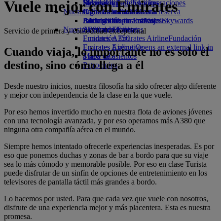
Vuele mejor con Emirates
Bebidas
Diversión para los niños
Sostenibilidad en las operaciones
Skywards Rail
Móvil y app de Emirates
Nuestra flota
Juguetes infantiles
Política medioambiental
Calculadora de millas
Cancelar o cambiar una reserva
Boeing 777
Actividades para niños
Informes medioambientales
Inicie sesión en Emirates Skywards
Alteraciones en los viajes
Nuestras comunidades
A380 de Emirates
Skywards+
Acerca de Emirates
Servicio de primera y comodidad excepcional
Emirates A350
Fundación Emirates Airline
Fundación
Emirates Executive
Emirates Airline Opens an external link in
Cuando viaja, lo importante no es solo el
Mapa de asientos
a new tab
destino, sino cómo llega a él
Patrocinios
Desde nuestro inicios, nuestra filosofía ha sido ofrecer algo diferente
y mejor con independencia de la clase en la que vuele.
Por eso hemos invertido mucho en nuestra flota de aviones jóvenes
con una tecnología avanzada, y por eso operamos más A380 que
ninguna otra compañía aérea en el mundo.
Siempre hemos intentado ofrecerle experiencias inesperadas. Es por
eso que ponemos duchas y zonas de bar a bordo para que su viaje
sea lo más cómodo y memorable posible. Por eso en clase Turista
puede disfrutar de un sinfín de opciones de entretenimiento en los
televisores de pantalla táctil más grandes a bordo.
Lo hacemos por usted. Para que cada vez que vuele con nosotros,
disfrute de una experiencia mejor y más placentera. Esta es nuestra
promesa.