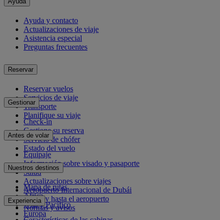
Ayuda
Ayuda y contacto
Actualizaciones de viaje
Asistencia especial
Preguntas frecuentes
Reservar
Reservar vuelos
Servicios de viaje
Gestionar
Transporte
Planifique su viaje
Check-in
Gestione su reserva
Antes de volar
Servicio de chófer
Estado del vuelo
Equipaje
Información sobre visado y pasaporte
Nuestros destinos
Salud
Actualizaciones sobre viajes
Mapa de rutas
Aeropuerto Internacional de Dubái
África
Desde y hasta el aeropuerto
Experiencia
Asia y Pacífico
Normas y avisos
Europa
Características de las cabinas