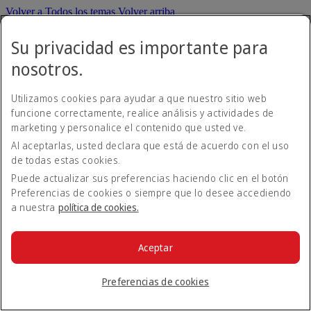
Volver a Todos los temas
Volver arriba
Todos los temas de preguntas frecuentes
Su privacidad es importante para
nosotros.
Acerca de Emirates
En el aeropuerto
Alteraciones de viaje
Utilizamos cookies para ayudar a que nuestro sitio web
Móvil y app de Emirates
funcione correctamente, realice análisis y actividades de
Nuestros otros productos
marketing y personalice el contenido que usted ve.
Preparación del viaje
Al aceptarlas, usted declara que está de acuerdo con el uso
Herramientas y recursos
Su experiencia a bordo
de todas estas cookies.
Equipaje y objetos perdidos
Puede actualizar sus preferencias haciendo clic en el botón
Reservar con Emirates
Preferencias de cookies o siempre que lo desee accediendo
Cancelar o cambiar una reserva
a nuestra
política de cookies.
Business Rewards de Emirates
Emirates Skywards
Nuestra red y códigos compartidos
Asistencia y solicitudes especiales
Aceptar
Descargo de responsabilidad: Emirates opera una flota mixta
Preferencias de cookies
formada por modelos antiguos y nuevos de A380, A350 y B777.
Los productos, servicios y funcionalidades disponibles en los vuelos
pueden variar en función de las rutas y la configuración del avión.