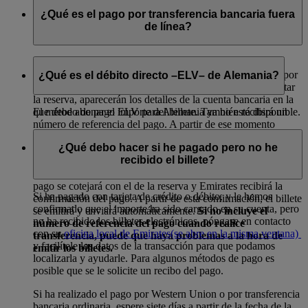
¿Qué es el pago por transferencia bancaria fuera
de línea?
Una transferencia bancaria fuera de línea es una forma de
pago muy segura. Cuando haya elegido la forma de pago por
¿Qué es el débito directo –ELV– de Alemania?
transferencia bancaria y seleccionado la opción de completar
la reserva, aparecerán los detalles de la cuenta bancaria en la
El método de pago ELV para Alemania ya no está disponible.
que debe abonar el importe del billete. También recibirá un
número de referencia del pago. A partir de ese momento
dispondrá de 48 horas para realizar la transferencia desde su
¿Qué debo hacer si he pagado pero no he
banco a la cuenta bancaria especificada.
Es sumamente
recibido el billete?
importante que incluya el número de referencia del pago
cuando haga la transferencia.
El número de referencia del
pago se cotejará con el de la reserva y Emirates recibirá la
Si ha pagado con tarjeta de crédito o débito, y le hemos
confirmación del pago. A partir de esta confirmación, el billete
confirmado que el importe ha sido cargado en su cuenta, pero
se emitirá y enviará automáticamente.
Si no incluye el
no ha recibido los billetes electrónicos, póngase en contacto
número de referencia del pago cuando realice
con su
oficina local de Emirates
(se abre en la misma ventana)
transferencia, puede que haya problemas a la hora de
y facilítele los datos de la transacción para que podamos
emitir los billetes.
localizarla y ayudarle. Para algunos métodos de pago es
posible que se le solicite un recibo del pago.
Si ha realizado el pago por Western Union o por transferencia
bancaria ordinaria, espere siete días a partir de la fecha de la