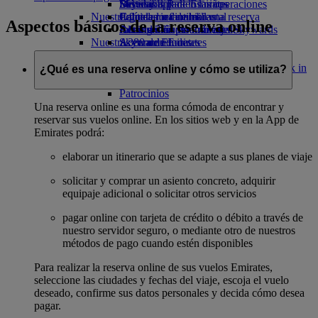
Bebidas
Diversión para los niños
Sostenibilidad en las operaciones
Skywards Rail
Móvil y app de Emirates
Nuestra flota
Juguetes infantiles
Política medioambiental
Calculadora de millas
Cancelar o cambiar una reserva
Aspectos básicos de la reserva online
Boeing 777
Actividades para niños
Informes medioambientales
Inicie sesión en Emirates Skywards
Alteraciones en los viajes
Nuestras comunidades
A380 de Emirates
Skywards+
Acerca de Emirates
Emirates A350
Fundación Emirates Airline
Fundación
Emirates Executive
Emirates Airline Opens an external link in
¿Qué es una reserva online y cómo se utiliza?
Mapa de asientos
a new tab
Patrocinios
Una reserva online es una forma cómoda de encontrar y
reservar sus vuelos online. En los sitios web y en la App de
Emirates podrá:
elaborar un itinerario que se adapte a sus planes de viaje
solicitar y comprar un asiento concreto, adquirir
equipaje adicional o solicitar otros servicios
pagar online con tarjeta de crédito o débito a través de
nuestro servidor seguro, o mediante otro de nuestros
métodos de pago cuando estén disponibles
Para realizar la reserva online de sus vuelos Emirates,
seleccione las ciudades y fechas del viaje, escoja el vuelo
deseado, confirme sus datos personales y decida cómo desea
pagar.