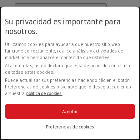
¿Cómo puedo utilizar Emirates Pay?
Su privacidad es importante para
Cuando reserve un vuelo en emirates.com, tendrá
nosotros.
automáticamente la opción de pagar con Emirates Pay. Puede
vincular su cuenta bancaria a Emirates Pay de forma segura y
Utilizamos cookies para ayudar a que nuestro sitio web
completar su reserva.
funcione correctamente, realice análisis y actividades de
Volver a Todos los temas
Volver arriba
marketing y personalice el contenido que usted ve.
Al aceptarlas, usted declara que está de acuerdo con el uso
Todos los temas de preguntas frecuentes
de todas estas cookies.
Puede actualizar sus preferencias haciendo clic en el botón
Acerca de Emirates
Preferencias de cookies o siempre que lo desee accediendo
En el aeropuerto
a nuestra
política de cookies.
Alteraciones de viaje
Móvil y app de Emirates
Nuestros otros productos
Preparación del viaje
Aceptar
Herramientas y recursos
Su experiencia a bordo
Preferencias de cookies
Equipaje y objetos perdidos
Reservar con Emirates
Cancelar o cambiar una reserva