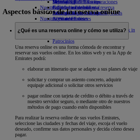
Bebidas
Diversión para los niños
Sostenibilidad en las operaciones
Skywards Rail
Móvil y app de Emirates
Nuestra flota
Juguetes infantiles
Política medioambiental
Calculadora de millas
Cancelar o cambiar una reserva
Aspectos básicos de la reserva online
Boeing 777
Actividades para niños
Informes medioambientales
Inicie sesión en Emirates Skywards
Alteraciones en los viajes
Nuestras comunidades
A380 de Emirates
Skywards+
Acerca de Emirates
Emirates A350
Fundación Emirates Airline
Fundación
Emirates Executive
Emirates Airline Opens an external link in
¿Qué es una reserva online y cómo se utiliza?
Mapa de asientos
a new tab
Patrocinios
Una reserva online es una forma cómoda de encontrar y
reservar sus vuelos online. En los sitios web y en la App de
Emirates podrá:
elaborar un itinerario que se adapte a sus planes de viaje
solicitar y comprar un asiento concreto, adquirir
equipaje adicional o solicitar otros servicios
pagar online con tarjeta de crédito o débito a través de
nuestro servidor seguro, o mediante otro de nuestros
métodos de pago cuando estén disponibles
Para realizar la reserva online de sus vuelos Emirates,
seleccione las ciudades y fechas del viaje, escoja el vuelo
deseado, confirme sus datos personales y decida cómo desea
pagar.