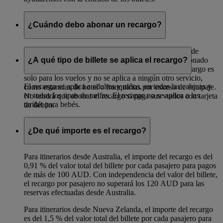
¿Cuándo debo abonar un recargo?
Se aplica un recargo a todos los vuelos con salida desde
Turquía, Nueva Zelanda y Australia que se hayan abonado
¿A qué tipo de billete se aplica el recargo?
con tarjeta de crédito, PayPal o Visa Chechout. El recargo es
solo para los vuelos y no se aplica a ningún otro servicio,
El recargo se aplica a adultos y niños, en todas las cabinas y
como estancias de hotel o franquicias por exceso de equipaje.
en todos los tipos de tarifas. El recargo no se aplica a las
No tendrá que abonar el recargo si paga sus vuelos con tarjeta
tarifas para bebés.
de débito.
¿De qué importe es el recargo?
Para itinerarios desde Australia, el importe del recargo es del
0,91 % del valor total del billete por cada pasajero para pagos
de más de 100 AUD. Con independencia del valor del billete,
el recargo por pasajero no superará los 120 AUD para las
reservas efectuadas desde Australia.
Para itinerarios desde Nueva Zelanda, el importe del recargo
es del 1,5 % del valor total del billete por cada pasajero para