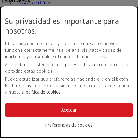
Antes de volar
Servicio de chófer
Estado del vuelo
Equipaje
Información sobre visado y pasaporte
Su privacidad es importante para
Nuestros destinos
Salud
nosotros.
Actualizaciones sobre viajes
Mapa de rutas
Aeropuerto Internacional de Dubái
África
Desde y hasta el aeropuerto
Experiencia
Utilizamos cookies para ayudar a que nuestro sitio web
Asia y Pacífico
Normas y avisos
Europa
funcione correctamente, realice análisis y actividades de
Características de las cabinas
El continente americano
marketing y personalice el contenido que usted ve.
Comprar en Emirates
Oriente Próximo
Fidelización
Al aceptarlas, usted declara que está de acuerdo con el uso
¿Qué ofrece su vuelo?
Vuelos a todos los países/territorios
Entretenimiento a bordo
de todas estas cookies.
Suscribirse a nuestras ofertas especiales
Inicie sesión en Emirates Skywards
Gastronomía
Puede actualizar sus preferencias haciendo clic en el botón
Regístrese en Emirates Skywards
Nuestras salas VIP
Ahorre con nuestras últimas tarifas y ofertas
Nuestros socios
Preferencias de cookies o siempre que lo desee accediendo
Dubai Stopover
Beneficios de Business Rewards
a nuestra
política de cookies.
Darse de baja o modificar preferencias
Inscriba su empresa
Correo electrónico
Suscribirse
Normativa del programa Emirates Skywards
Actualizaciones del programa Emirates Skywards
Aceptar
Para obtener más detalles sobre cómo utilizamos su información,
consulte nuestra
política de privacidad
.
Preferencias de cookies
La App de Emirates