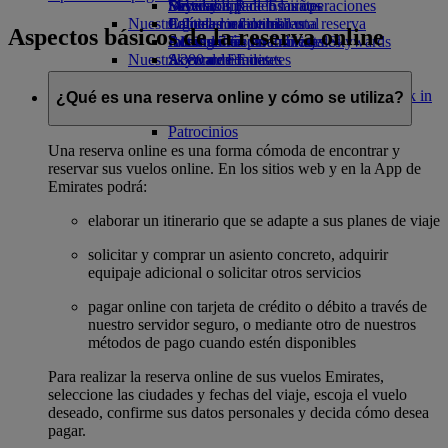
Bebidas
Diversión para los niños
Sostenibilidad en las operaciones
Skywards Rail
Móvil y app de Emirates
Nuestra flota
Juguetes infantiles
Política medioambiental
Calculadora de millas
Cancelar o cambiar una reserva
Aspectos básicos de la reserva online
Boeing 777
Actividades para niños
Informes medioambientales
Inicie sesión en Emirates Skywards
Alteraciones en los viajes
Nuestras comunidades
A380 de Emirates
Skywards+
Acerca de Emirates
Emirates A350
Fundación Emirates Airline
Fundación
Emirates Executive
Emirates Airline Opens an external link in
¿Qué es una reserva online y cómo se utiliza?
Mapa de asientos
a new tab
Patrocinios
Una reserva online es una forma cómoda de encontrar y
reservar sus vuelos online. En los sitios web y en la App de
Emirates podrá:
elaborar un itinerario que se adapte a sus planes de viaje
solicitar y comprar un asiento concreto, adquirir
equipaje adicional o solicitar otros servicios
pagar online con tarjeta de crédito o débito a través de
nuestro servidor seguro, o mediante otro de nuestros
métodos de pago cuando estén disponibles
Para realizar la reserva online de sus vuelos Emirates,
seleccione las ciudades y fechas del viaje, escoja el vuelo
deseado, confirme sus datos personales y decida cómo desea
pagar.