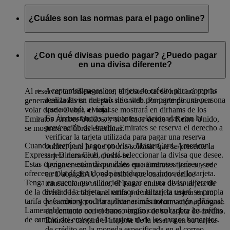
¿Cuáles son las normas para el pago online?
Cuando se le pida que introduzca la información de
facturación y los datos de la tarjeta de crédito durante el
¿Con qué divisas puedo pagar? ¿Puedo pagar
proceso de pago, se aplica la siguiente normativa para todas
en una divisa diferente?
las reservas realizadas en emirates.com:
Aceptamos pagos con tarjeta de crédito para compras
Al reservar un billete online, el coste total se indicará por lo
realizadas en nuestro sitio web por parte de una persona
general en la divisa del país de salida. Por ejemplo, si va a
que no vaya a viajar.
volar desde Dubái, el total se mostrará en dirhams de los
En circunstancias atenuantes relacionadas con la
Emiratos Árabes Unidos, y si lo hace desde el Reino Unido,
prevención del fraude, Emirates se reserva el derecho a
se mostrará en libras esterlinas.
verificar la tarjeta utilizada para pagar una reserva
Cuando efectúe el pago con Visa, MasterCard, American
online, para lo que podría solicitar que se presente la
Express o Diners Club, podrá seleccionar la divisa que desee.
tarjeta durante el check-in.
Estas opciones están disponibles en numerosos países y se
Tenga en cuenta que dado que Emirates tiene su sede
ofrecen en la página donde introduce los datos de la tarjeta.
en Dubái, EAU, es posible que cuando realice
Tenga en cuenta que si decide pagar en una divisa diferente
transacciones online, el banco emisor de su tarjeta de
de la divisa de la tarjeta, el emisor de la tarjeta usará su propia
crédito le cobre una tarifa por utilizar la tarjeta en un
tarifa de cambio y podría aplicar asimismo un cargo adicional.
país extranjero. Para obtener más información, póngase
Lamentablemente no tenemos ningún control sobre las tarifas
en contacto con el banco emisor de su tarjeta de crédito.
de cambio del emisor de la tarjeta ni de los cargos bancarios.
Emirates cargará el importe de la reserva en su tarjeta
de crédito en la moneda especificada en el correo