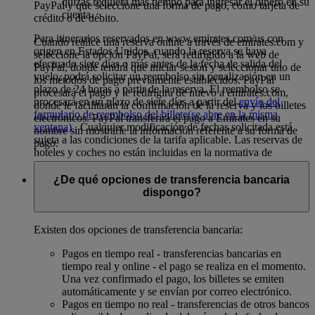
quizás requiera más tiempo para ingresar el dinero en su
PayPal y que seleccione una forma de pago, como tarjeta de
cuenta.
crédito o de débito.
Para itinerarios reservados en www.emirates.com/us con
Cuando realice una reserva online a través de emirates.com y
origen en Estados Unidos, cuando la reserva se haya
seleccione la opción PayPal, será redirigido a la web de
efectuado siete días o más antes de la fecha de salida del
PayPal, donde tendrá que iniciar sesión y seleccionar uno de
vuelo, podrá solicitar un reembolso sin penalización en un
los métodos de pago previamente establecidos. PayPal
plazo de 24 horas a partir de la reserva. El reembolso se
procesará el pago y le redirigirá de nuevo a emirates.com,
procesará en un plazo de siete días a partir del
envío del
donde le facilitarán la confirmación de la reserva y los billetes
formulario de reembolso del billete
(se abre en la misma
electrónicos. PayPal transferirá el pago a Emirates en su
ventana)
. Cualquier modificación de fechas solicitada está
nombre sin mostrarle la información referente a su forma de
sujeta a las condiciones de la tarifa aplicable. Las reservas de
pago.
hoteles y coches no están incluidas en la normativa de
reembolso.
¿De qué opciones de transferencia bancaria
dispongo?
Existen dos opciones de transferencia bancaria:
Pagos en tiempo real - transferencias bancarias en
tiempo real y online - el pago se realiza en el momento.
Una vez confirmado el pago, los billetes se emiten
automáticamente y se envían por correo electrónico.
Pagos en tiempo no real - transferencias de otros bancos