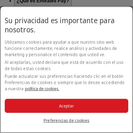
¿Qué es Emirates Pay?
Emirates Pay es una forma rápida y cómoda de pagar vuelos y
Su privacidad es importante para
servicios de Emirates sin necesidad de tarjeta de crédito.
Emirates Pay, desarrollado en colaboración con Deutsche
nosotros.
Bank y la IATA, ofrece una mayor seguridad con una nueva
opción de pago contactless.
Utilizamos cookies para ayudar a que nuestro sitio web
funcione correctamente, realice análisis y actividades de
¿Cómo puedo utilizar Emirates Pay?
marketing y personalice el contenido que usted ve.
Al aceptarlas, usted declara que está de acuerdo con el uso
de todas estas cookies.
Cuando reserve un vuelo en emirates.com, tendrá
Volver a Todos los temas
Volver arriba
automáticamente la opción de pagar con Emirates Pay. Puede
Puede actualizar sus preferencias haciendo clic en el botón
vincular su cuenta bancaria a Emirates Pay de forma segura y
Preferencias de cookies o siempre que lo desee accediendo
Todos los temas de preguntas frecuentes
completar su reserva.
a nuestra
política de cookies.
Acerca de Emirates
En el aeropuerto
Aceptar
Alteraciones de viaje
Móvil y app de Emirates
Preferencias de cookies
Nuestros otros productos
Preparación del viaje
Herramientas y recursos