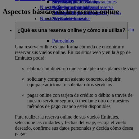
Bebidas
Diversión para los niños
Sostenibilidad en las operaciones
Skywards Rail
Móvil y app de Emirates
Nuestra flota
Juguetes infantiles
Política medioambiental
Calculadora de millas
Cancelar o cambiar una reserva
Aspectos básicos de la reserva online
Boeing 777
Actividades para niños
Informes medioambientales
Inicie sesión en Emirates Skywards
Alteraciones en los viajes
Nuestras comunidades
A380 de Emirates
Skywards+
Acerca de Emirates
Emirates A350
Fundación Emirates Airline
Fundación
Emirates Executive
Emirates Airline Opens an external link in
¿Qué es una reserva online y cómo se utiliza?
Mapa de asientos
a new tab
Patrocinios
Una reserva online es una forma cómoda de encontrar y
reservar sus vuelos online. En los sitios web y en la App de
Emirates podrá:
elaborar un itinerario que se adapte a sus planes de viaje
solicitar y comprar un asiento concreto, adquirir
equipaje adicional o solicitar otros servicios
pagar online con tarjeta de crédito o débito a través de
nuestro servidor seguro, o mediante otro de nuestros
métodos de pago cuando estén disponibles
Para realizar la reserva online de sus vuelos Emirates,
seleccione las ciudades y fechas del viaje, escoja el vuelo
deseado, confirme sus datos personales y decida cómo desea
pagar.