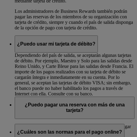
mediante tarjeta de crédito.
Los administradores de Business Rewards también podrán
pagar las reservas de los miembros de su organización con
tarjeta de crédito, siempre y cuando el país de salida disponga
de la opción de pago con tarjeta de crédito.
¿Puedo usar mi tarjeta de débito?
Dependiendo del país de salida, se aceptarán algunas tarjetas
de débito. Por ejemplo, Maestro y Solo para las salidas desde
Reino Unido, y Carte Bleue para las salidas desde Francia. El
importe de los pagos realizados con su tarjeta de débito se
cargarán íntegra e inmediatamente en su cuenta. Por lo
general, se aceptan las tarjetas de débito VISA; sin embargo,
el banco puede no haber habilitado los pagos a través de
Internet con ella. Consulte con su banco.
¿Puedo pagar una reserva con más de una
tarjeta?
Actualmente, emirates.com no ofrece la posibilidad de pagar
una misma reserva con más de una tarjeta de crédito.
¿Cuáles son las normas para el pago online?