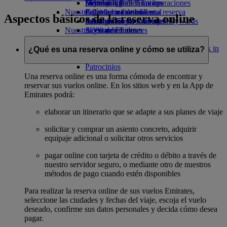
Bebidas
Diversión para los niños
Sostenibilidad en las operaciones
Skywards Rail
Móvil y app de Emirates
Nuestra flota
Juguetes infantiles
Política medioambiental
Calculadora de millas
Cancelar o cambiar una reserva
Aspectos básicos de la reserva online
Boeing 777
Actividades para niños
Informes medioambientales
Inicie sesión en Emirates Skywards
Alteraciones en los viajes
Nuestras comunidades
A380 de Emirates
Skywards+
Acerca de Emirates
Emirates A350
Fundación Emirates Airline
Fundación
Emirates Executive
Emirates Airline Opens an external link in
¿Qué es una reserva online y cómo se utiliza?
Mapa de asientos
a new tab
Patrocinios
Una reserva online es una forma cómoda de encontrar y
reservar sus vuelos online. En los sitios web y en la App de
Emirates podrá:
elaborar un itinerario que se adapte a sus planes de viaje
solicitar y comprar un asiento concreto, adquirir
equipaje adicional o solicitar otros servicios
pagar online con tarjeta de crédito o débito a través de
nuestro servidor seguro, o mediante otro de nuestros
métodos de pago cuando estén disponibles
Para realizar la reserva online de sus vuelos Emirates,
seleccione las ciudades y fechas del viaje, escoja el vuelo
deseado, confirme sus datos personales y decida cómo desea
pagar.