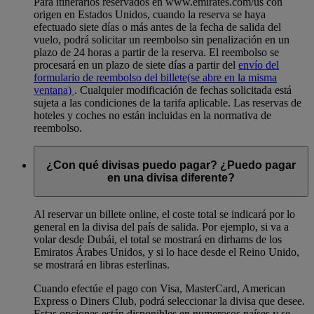
Para itinerarios reservados en www.emirates.com/us con
origen en Estados Unidos, cuando la reserva se haya
efectuado siete días o más antes de la fecha de salida del
vuelo, podrá solicitar un reembolso sin penalización en un
plazo de 24 horas a partir de la reserva. El reembolso se
procesará en un plazo de siete días a partir del
envío del
formulario de reembolso del billete
(se abre en la misma
ventana)
. Cualquier modificación de fechas solicitada está
sujeta a las condiciones de la tarifa aplicable. Las reservas de
hoteles y coches no están incluidas en la normativa de
reembolso.
¿Con qué divisas puedo pagar? ¿Puedo pagar
en una divisa diferente?
Al reservar un billete online, el coste total se indicará por lo
general en la divisa del país de salida. Por ejemplo, si va a
volar desde Dubái, el total se mostrará en dirhams de los
Emiratos Árabes Unidos, y si lo hace desde el Reino Unido,
se mostrará en libras esterlinas.
Cuando efectúe el pago con Visa, MasterCard, American
Express o Diners Club, podrá seleccionar la divisa que desee.
Estas opciones están disponibles en numerosos países y se