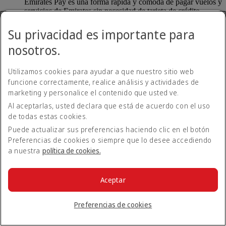
Emirates Pay es una forma rápida y cómoda de pagar vuelos y
servicios de Emirates sin necesidad de tarjeta de crédito.
Emirates Pay, desarrollado en colaboración con Deutsche
Bank y la IATA, ofrece una mayor seguridad con una nueva
Su privacidad es importante para
opción de pago contactless.
nosotros.
¿Cómo puedo utilizar Emirates Pay?
Utilizamos cookies para ayudar a que nuestro sitio web
funcione correctamente, realice análisis y actividades de
Cuando reserve un vuelo en emirates.com, tendrá
marketing y personalice el contenido que usted ve.
automáticamente la opción de pagar con Emirates Pay. Puede
Al aceptarlas, usted declara que está de acuerdo con el uso
vincular su cuenta bancaria a Emirates Pay de forma segura y
de todas estas cookies.
completar su reserva.
Puede actualizar sus preferencias haciendo clic en el botón
Volver a Todos los temas
Volver arriba
Preferencias de cookies o siempre que lo desee accediendo
a nuestra
política de cookies.
Todos los temas de preguntas frecuentes
Acerca de Emirates
Aceptar
En el aeropuerto
Alteraciones de viaje
Preferencias de cookies
Móvil y app de Emirates
Nuestros otros productos
Preparación del viaje