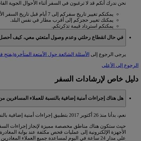
نحن ندرك أنكم قد لا ترغبون في السفر أثناء الأحوال الجوية ال
يمكنكم تغيير تاريخ سفركم إلى 7 أيام قبل تاريخ السفر الأصلي أو بعده.
يمكنك تغيير حجزكم إلى أقرب مطار في نفس البلد.
يمكنكم استرداد قيمة تذكرتكم.
في حال انقطاع رحلتي وعدم وصول أمتعتي معي، كيف أحصل 
يرجى الرجوع إلى
الأسئلة الشائعة حول الأمتعة المتأخرة
(يفتح ف
الرجوع إلى الأعلى
دليل خاص لإرشادات السفر
هل هناك إجراءات أمنية إضافية بالنسبة للعملاء المسافرين من 
نعم، بدأنا منذ 26 أكتوبر 2017 بتطبيق إجراءات أمنية إضافية بالنسبة لجميع الرحلات المتجهة إلى الولايات المتحدة الأميركية من دبي الدولي (DXB). ويتماشى هذا الأمر مع أنظمة إدارة أمن النقل (TSA).
حيث ستكون هناك مناطق مخصصة مميزة لإنجاز إجراءات السفر إلى
الأجهزة الإلكترونية إلى عمليات فحص مكثفة عند بوابة المغاد
على مدار 24 ساعة في اليوم لمساعدة جميع العملاء المغادرين على الرحلات المتجهة إلى الولايات المتحدة الأمريكية.