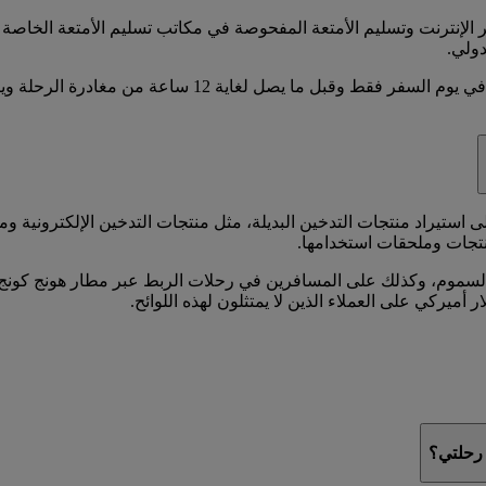
لإنترنت وتسليم الأمتعة المفحوصة في مكاتب تسليم الأمتعة الخاصة ب
دولي.
يرجى منك ملاحظة أن الإنجاز المبكر لإجراءات السفر يسمح ب
ة هونج كونج حظرا على استيراد منتجات التدخين البديلة، مثل منتجات التدخين الإلك
تجات وملحقات استخدامها.
 والسموم، وكذلك على المسافرين في رحلات الربط عبر مطار هونج كون
 رحلتي؟