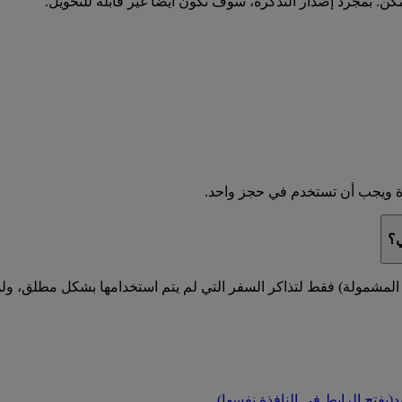
كن. بمجرد إصدار التذكرة، سوف تكون أيضا غير قابلة للتحويل.
دة ويجب أن تستخدم في حجز واحد.
ي؟
ة المشمولة) فقط لتذاكر السفر التي لم يتم استخدامها بشكل مطلق، ول
د
(يفتح الرابط في النافذة نفسها)