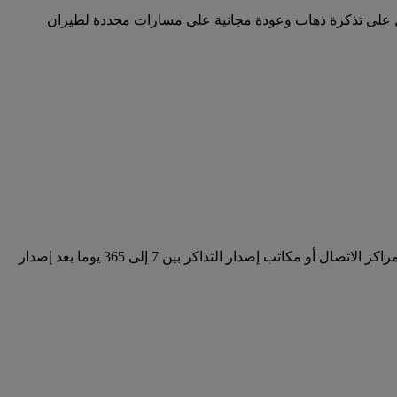
صول على تذكرة ذهاب وعودة مجانية على مسارات محددة لطيران
يمكنك حجز تذكرتك (على المسارات المبينة في جدول المناطق المؤهلة لتذاكر التعويض عن المنع من الصعود إلى الطائرة) عن طريق مراكز الاتصال أو مكاتب إصدار التذاكر بين 7 إلى 365 يوما بعد إصدار