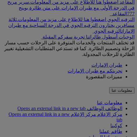
المقاعد اضغطوا هنا للاطلاع على مزيد من المعلومات.
سرير مريح
في الدرجة الأولى مع طيران الإمارات على متن طائرة بوينج
777
المقاعد
الترفيه الجوي اضغطوا هنا للاطلاع على مزيد من المعلومات.
ثلاثة
مسافرين يختارون الترفيه الجوي في الدرجة السياحية مع طيران
الإمارات
الترفيه الجوي
الوجبات
أسطول طائراتنا
تجربة سفركم المقبلة
قد تختلف المنتجات والخدمات المتوفرة على الرحلات حسب مسار
الرحلة وتصميم الطائرة. كما قد تستدعي المتطلبات التشغيلية تغيير
الطائرة للرحلات المجدولة.
طيران الإمارات
تجربتكم مع طيران الإمارات
مميزات المقصورة
معلومات عنا
معلومات عنا
الوظائف
الوظائف Opens an external link in a new tab
مركز الإعلام
مركز الإعلام Opens an external link in a new
tab
كوكبنا
طاقم عملنا