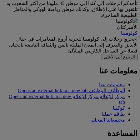
تأخذكم الرحلات إلى كندا إلى موطن 35 مليونا من أكثر الشعوب ودا
تلتقون بها على الإطلاق، وكذلك موطن رياضة الهوكي والمناظر
الطبيعية الساحرة.
الأميركتان
كولومبيا
احجزوا رحلات إلى كولومبيا لتجربة أروع المغامرات في جبال
الأنديز، والتعرف إلى المدن المليئة بالفن والثقافة النابضة بالحياة،
فضلا عن الساحل الكاريبي المتلألئ.
الرجوع إلى الأعلى
معلومات عنا
معلومات عنا
الوظائف
الوظائف Opens an external link in a new tab
مركز الإعلام
مركز الإعلام Opens an external link in a new
tab
كوكبنا
طاقم عملنا
مجتمعاتنا المحلية
المساعدة