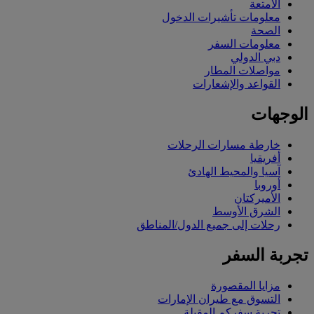
الأمتعة
معلومات تأشيرات الدخول
الصحة
معلومات السفر
دبي الدولي
مواصلات المطار
القواعد والإشعارات
الوجهات
خارطة مسارات الرحلات
أفريقيا
آسيا والمحيط الهادئ
أوروبا
الأميركتان
الشرق الأوسط
رحلات إلى جميع الدول/المناطق
تجربة السفر
مزايا المقصورة
التسوق مع طيران الإمارات
تجربة سفركم المقبلة