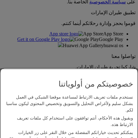
على
سياسة الخصوصية
الخاصة بنا.
تطبيق طيران الإمارات
قوموا بحجز وإدارة رحلاتكم أينما كنتم.
App Store
App Store
Google Play
Google Play
Huawei App Gallery
huawai os
تواصلوا معنا
شاركوا تجربة طيران الإمارات.
خصوصيتكم من أولوياتنا
نستخدم ملفات تعريف الارتباط لمساعدة موقعنا الشبكي في العمل
بشكل سليم ولأغراض التحليل والتسويق وتخصيص المحتوى ليكون مناسبا
لكم.
وبقبول هذه الأحكام، أنتم توافقون على استخدام كل ملفات تعريف
بيان إمكانية الدخول
الارتباط هذه.
اتصل بنا
يمكنكم تحديث خياراتكم المفضلة من خلال النقر على زر الخيارات
سياسة الخصوصية