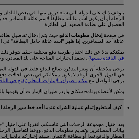
يتوقف ذلك على الدولة التي ستغادرون منها. في بعض البلدان ول
الرحلة أو أن يكون اسم عائلته مطابقا لاسم عائلة المسافر. قد 
الحصول على بطاقة الصعود إلى الطائرة.
في صفحة
إدخال معلومات الدفع
حيث يتم إدخال تفاصيل بطاقة ا
عائلة أحد المسافرين. إذا ظهر "اسم عائلة حامل البطاقة" في ال
يمكنكم بدلا عن ذلك اختيار طريقة دفع مختلفة حيثما يتوفر ذلك، 
في النافذة نفسها)
. تعتمد الخيارات المتاحة على بلد المغادرة و
يرجى ملاحظة أن سعر التذكرة صالح للدفع فقط في الدولة التي س
في الدول الأخرى، أو قد لا يكون بإمكانكم في بعض الحالات دفع قي
يرجى التواصل مع
مكتب طيران الإمارات المحلي
(يفتح في الناف
يمكن لأعضاء برنامج سكاي واردز طيران الإمارات أن يقوموا بالح
كيف أستطيع إتمام عملية الشراء عندما أجد خط سير الرحلة ا
بعد اختيار مجموعة الرحلات التي تناسبكم، انقروا على اختيار "
بيانات المسافرين وتقديم معلومات الدفع. ووفقا لتفاصيل الرحلة
المطار والدفع نقدا أو ببطاقة الائتمان. سيتم إخباركم بالخيارات ا