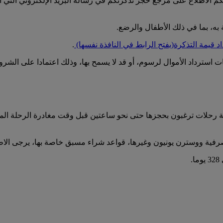
م الاطلاع على مرجع حجز تذكرتكم في رسالة البريد الإلكتروني التي أر
، بما في ذلك الأطفال والرضع.
د قيمة التذكرة
(يفتح الرابط في النافذة نفسها)
.
استرداد الأموال لرسوم، أو قد لا يسمح بها، وذلك اعتمادا على الشروط
أية رحلات ترغبون بحجزها حتى نحو ساعتين قبل وقت مغادرة الرحلة الم
رفية ووسترن يونيون وغيرها، قواعد شراء مسبق خاصة بها، يرجى الاطل
.