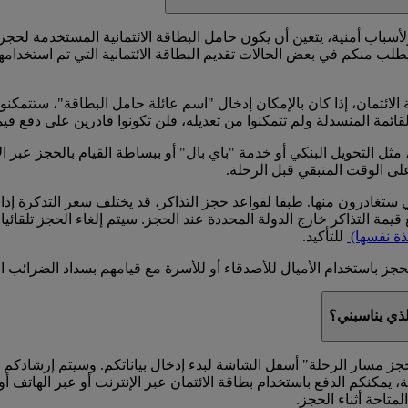
أسباب أمنية، يتعين أن يكون حامل البطاقة الائتمانية المستخدمة لح
يطلب منكم في بعض الحالات تقديم البطاقة الائتمانية التي تم استخدام
لائتمان، إذا كان بالإمكان إدخال "اسم عائلة حامل البطاقة"، ستتمك
قائمة المنسدلة ولم تتمكنوا من تعديله، فلن تكونوا قادرين على دفع قي
مثل التحويل البنكي أو خدمة "باي بال" أو ببساطة القيام بالحجز عبر ا
على الوقت المتبقي قبل الرحلة.
تغادرون منها. طبقا لقواعد حجز التذاكر، قد يختلف سعر التذكرة إذا 
مة التذاكر خارج الدولة المحددة عند الحجز. سيتم إلغاء الحجز تلقائيا ف
ذة نفسها)
للتأكيد.
جز باستخدام الأميال للأصدقاء أو للأسرة مع قيامهم بسداد الضرائب ال
لذي يناسبني؟
حجز مسار الرحلة" أسفل الشاشة لبدء إدخال بياناتكم. وسيتم إرشادكم خل
، يمكنكم الدفع باستخدام بطاقة الائتمان عبر الإنترنت أو عبر الهاتف 
لمتاحة أثناء الحجز.