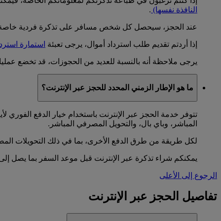
إذا كنتم ترغبون في طباعة تذكرتكم لمعلوماتكم الخاصة، فيمكنك
النافذة نفسها)
.
عند الحجز، سيحصل كل شخص مسافر على تذكرة فردية خاصة به
إذا أردتم تقديم طلب استرداد أموال، يرجى تعبئة
استمارة استردا
يرجى ملاحظة أنه بالنسبة للعديد من الحجوزات، قد تخضع عمليات 
ما هو الإطار الزمني المحدد للحجز عبر الإنترنت؟
تتوفر خدمة الحجز عبر الإنترنت باستخدام خيار الدفع الفوري ل
المباشر، وباي بال، والتحويل المصرفي المباشر.
لكل طريقة من طرق الدفع الأخرى، بما في ذلك التحويلات المص
يمكنكم شراء تذكرة عبر الإنترنت قبل موعد السفر بما يصل إلى 328 يوما
الرجوع إلى الأعلى
تفاصيل الحجز عبر الإنترنت