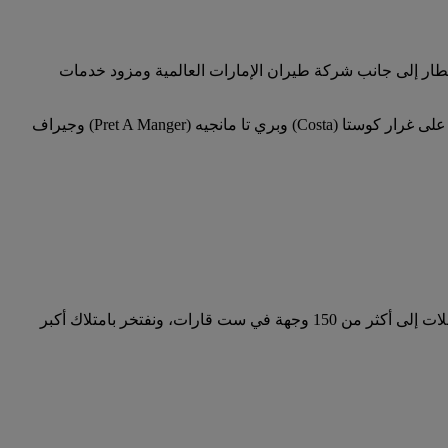
طار إلى جانب شركة طيران الإمارات العالمية ومزود خدمات
تتفرع شركة الإمارات للتجزئة والترفيه من مجموعة الإمارات، وهي تشتهر بعلامات تجارية ومنافذ بيع المأكولات والمشروبات المميزة، على غرار كوستا (Costa) وبري تا مانجيه (Pret A Manger) وجيراف
أقلعت أولى طائراتنا من دبي، الإمارات العربية المتحدة، في العام 1985، وكانت تملك شركتنا آنذاك طائرتين فقط. أما اليوم، فنشغل رحلات إلى أكثر من 150 وجهة في ست قارات، ونفتخر بامتلاك أكبر