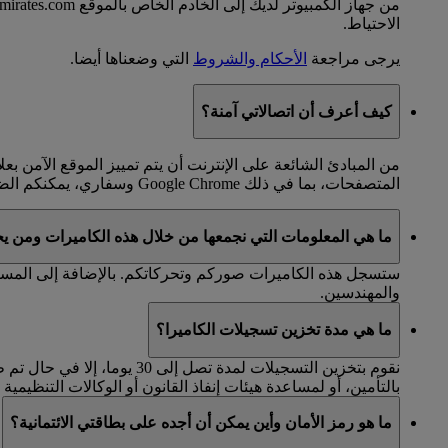
الاحتياط.
يرجى مراجعة
الأحكام والشروط
التي وضعناها أيضا.
كيف أعرف أن اتصالاتي آمنة؟
من المبادئ الشائعة على الإنترنت أن يتم تمييز الموقع الآمن 
المتصفحات، بما في ذلك Google Chrome وسفاري، يمكنكم الضغط على رمز القفل للاطلاع على معلومات تفصيلية حول شهادة أمان الموقع.
ما هي المعلومات التي نجمعها من خلال هذه الكاميرات ومن ي
ستسجل هذه الكاميرات صوركم وتحركاتكم. بالإضافة إلى المسا
والمهندسين.
ما هي مدة تخزين تسجيلات الكاميرا؟
نقوم بتخزين التسجيلات لمدة
بالتأمين، أو لمساعدة هيئات إنفاذ القانون أو الوكالات التنظيمي
ما هو رمز الأمان وأين يمكن أن أجده على بطاقتي الائتمانية؟