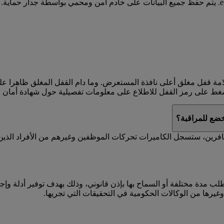
من جهاز الكمبيوتر لديك إلى الخادم الخاص بالموقع emirates.com. يتم حفظ جميع البيانات على خادم آم
بعلامة قفل مغلق أعلى نافذة المستعرض. وما دام القفل المغلق ظاهرا
خضع للمراقبة؟
فرين، ستسجل الكاميرات تحركات الموظفين وغيرهم من الأفراد الذين 
 تصل إلى 30 يوما، إلا في حال تم طلب مدة مختلفة أو السماح بها بإذن قانوني، وذلك بهدف تو
ة وغيرها من الوكالات الحكومية في التحقيقات التي تجريها.