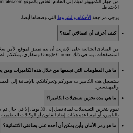
الاحتياط.
يرجى مراجعة
الأحكام والشروط
التي وضعناها أيضا.
كيف أعرف أن اتصالاتي آمنة؟
من المبادئ الشائعة على الإنترنت أن يتم تمييز الموقع الآمن 
المتصفحات، بما في ذلك Google Chrome وسفاري، يمكنكم الضغط على رمز القفل للاطلاع على معلومات تفصيلية حول شهادة أمان الموقع.
ما هي المعلومات التي نجمعها من خلال هذه الكاميرات ومن ي
ستسجل هذه الكاميرات صوركم وتحركاتكم. بالإضافة إلى المسا
والمهندسين.
ما هي مدة تخزين تسجيلات الكاميرا؟
نقوم بتخزين التسجيلات لمدة
بالتأمين، أو لمساعدة هيئات إنفاذ القانون أو الوكالات التنظيمي
ما هو رمز الأمان وأين يمكن أن أجده على بطاقتي الائتمانية؟