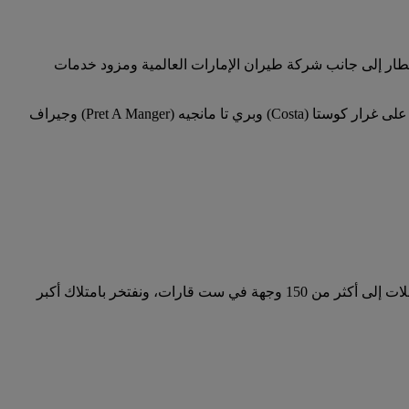
طار إلى جانب شركة طيران الإمارات العالمية ومزود خدمات
تتفرع شركة الإمارات للتجزئة والترفيه من مجموعة الإمارات، وهي تشتهر بعلامات تجارية ومنافذ بيع المأكولات والمشروبات المميزة، على غرار كوستا (Costa) وبري تا مانجيه (Pret A Manger) وجيراف
أقلعت أولى طائراتنا من دبي، الإمارات العربية المتحدة، في العام 1985، وكانت تملك شركتنا آنذاك طائرتين فقط. أما اليوم، فنشغل رحلات إلى أكثر من 150 وجهة في ست قارات، ونفتخر بامتلاك أكبر