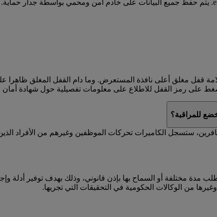
من جهاز الكمبيوتر لديك إلى الخادم الخاص بالموقع emirates.com. يتم حفظ جميع البيانات على خادم آم
بعلامة قفل مغلق أعلى نافذة المستعرض. وما دام القفل المغلق ظاهرا
خضع للمراقبة؟
فرين، ستسجل الكاميرات تحركات الموظفين وغيرهم من الأفراد الذين 
 تصل إلى 30 يوما، إلا في حال تم طلب مدة مختلفة أو السماح بها بإذن قانوني، وذلك بهدف تو
ة وغيرها من الوكالات الحكومية في التحقيقات التي تجريها.