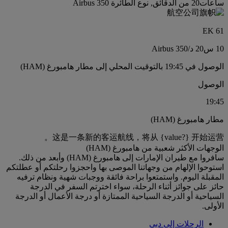
ساعات20 من الدقائق, نوع الطائرة Airbus 350
EK 61
10 س
20 د
/
Airbus 350
الوصول في 19:45 بالتوقيت المحلي إلى مطار هامبورغ (HAM)
الوصول
19:45
مطار هامبورغ (HAM)
这是一条新的客运航线，将从 {value?} 开始运营。
الوجهات الأكثر شعبية من هامبورغ (HAM)
سافروا مع طيران الإمارات إلى هامبورغ (HAM) وأبعد من ذلك.
استوحوا الإلهام من وجهاتنا الموصى بها واحجزوا رحلتكم أو عطلتكم
المقبلة اليوم. واستمتعوا براحة فائقة ووجبات شهية ونظام ترفيه
حائز على جوائز أثناء الرحلة، سواء اخترتم السفر في الدرجة
السياحية أو الدرجة السياحية الممتازة أو درجة الأعمال أو الدرجة
الأولى.
الرحلات إلى دبي