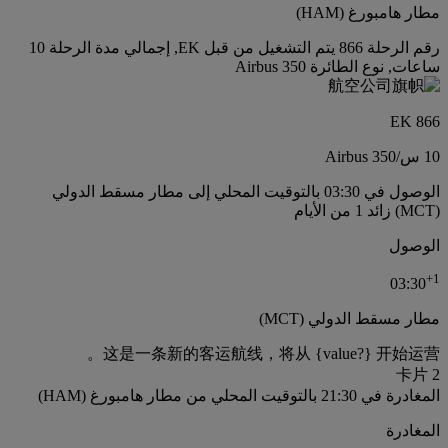
مطار هامبورغ (HAM)
رقم الرحلة 866 يتم التشغيل من قبل EK, إجمالي مدة الرحلة 10
ساعات, نوع الطائرة Airbus 350
EK 866
10 س
/
Airbus 350
الوصول في 03:30 بالتوقيت المحلي إلى مطار مسقط الدولي
(MCT) زائد 1 من الأيام
الوصول
+
1
03:30
مطار مسقط الدولي (MCT)
这是一条新的客运航线，将从 {value?} 开始运营。
卡片 2
المغادرة في 21:30 بالتوقيت المحلي من مطار هامبورغ (HAM)
المغادرة