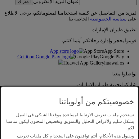
عنوان البريد الإلكتروني
اشتراك
لمزيد من التفاصيل عن كيفية استخدامنا لمعلوماتكم، يرجى الاطلاع
على
سياسة الخصوصية
الخاصة بنا.
تطبيق طيران الإمارات
قوموا بحجز وإدارة رحلاتكم أينما كنتم.
App Store
App Store
Google Play
Google Play
Huawei App Gallery
huawai os
تواصلوا معنا
شاركوا تجربة طيران الإمارات.
خصوصيتكم من أولوياتنا
نستخدم ملفات تعريف الارتباط لمساعدة موقعنا الشبكي في العمل
بشكل سليم ولأغراض التحليل والتسويق وتخصيص المحتوى ليكون مناسبا
لكم.
وبقبول هذه الأحكام، أنتم توافقون على استخدام كل ملفات تعريف