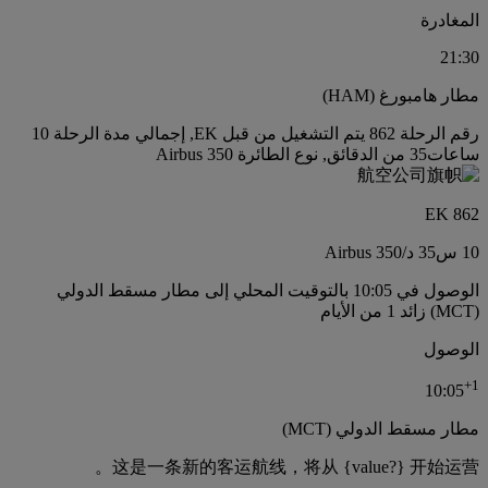
المغادرة
21:30
مطار هامبورغ (HAM)
رقم الرحلة 862 يتم التشغيل من قبل EK, إجمالي مدة الرحلة 10
ساعات35 من الدقائق, نوع الطائرة Airbus 350
EK 862
10 س
35 د
/
Airbus 350
الوصول في 10:05 بالتوقيت المحلي إلى مطار مسقط الدولي
(MCT) زائد 1 من الأيام
الوصول
+
1
10:05
مطار مسقط الدولي (MCT)
这是一条新的客运航线，将从 {value?} 开始运营。