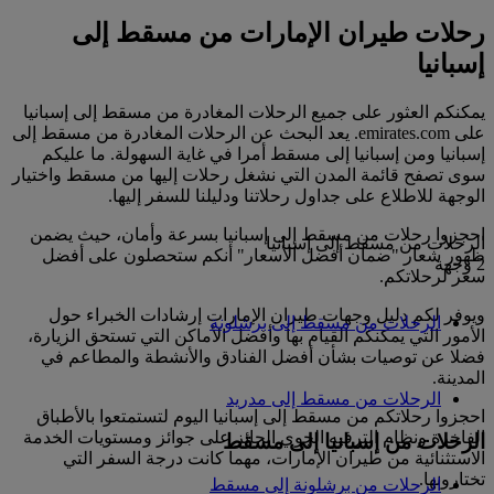
رحلات طيران الإمارات من مسقط إلى
إسبانيا
يمكنكم العثور على جميع الرحلات المغادرة من مسقط إلى إسبانيا
على emirates.com. يعد البحث عن الرحلات المغادرة من مسقط إلى
إسبانيا ومن إسبانيا إلى مسقط أمرا في غاية السهولة. ما عليكم
سوى تصفح قائمة المدن التي نشغل رحلات إليها من مسقط واختيار
الوجهة للاطلاع على جداول رحلاتنا ودليلنا للسفر إليها.
احجزوا رحلات من مسقط إلى إسبانيا بسرعة وأمان، حيث يضمن
الرحلات من مسقط إلى إسبانيا
ظهور شعار "ضمان أفضل الأسعار" أنكم ستحصلون على أفضل
2 وجهة
سعر لرحلاتكم.
ويوفر لكم دليل وجهات طيران الإمارات إرشادات الخبراء حول
الرحلات من مسقط إلى برشلونة
الأمور التي يمكنكم القيام بها وأفضل الأماكن التي تستحق الزيارة،
فضلا عن توصيات بشأن أفضل الفنادق والأنشطة والمطاعم في
المدينة.
الرحلات من مسقط إلى مدريد
احجزوا رحلاتكم من مسقط إلى إسبانيا اليوم لتستمتعوا بالأطباق
الفاخرة ونظام الترفيه الجوي الحائز على جوائز ومستويات الخدمة
الرحلات من إسبانيا إلى مسقط
الاستثنائية من طيران الإمارات، مهما كانت درجة السفر التي
تختارونها.
الرحلات من برشلونة إلى مسقط