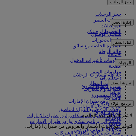
حجز الرحلات
حجز الرحلات
خدمات السفر
إدارة الحجز
المواصلات
التخطيط لرحلتكم
تسجيل الوصول
إدارة الحجوزات
قبل السفر
السيارة الخاصة مع سائق
حالة الرحلة
الأمتعة
معلومات تأشيرات الدخول
الوجهات
الصحة
معلومات السفر
خارطة مسارات الرحلات
دبي الدولي
أفريقيا
تجربة السفر
مواصلات المطار
آسيا والمحيط الهادئ
القواعد والإشعارات
أوروبا
مزايا المقصورة
الأميركتان
التسوق مع طيران الإمارات
برنامج الولاء
الشرق الأوسط
تجربة سفركم المقبلة
رحلات إلى جميع الدول/المناطق
الترفيه الجوي
الاشتراك بالعروض الخاصة
تسجيل الدخول إلى سكاي واردز طيران الإمارات
الوجبات
انضموا إلى برنامج سكاي واردز طيران الإمارات
صالاتنا
التوفير مع أحدث الأسعار والعروض من طيران الإمارات.
شركاؤنا
محطات التوقف في دبي
امتيازات برنامج مكافآت الشركات