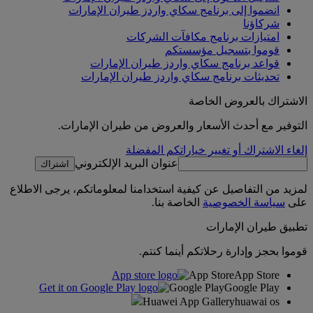
انضموا إلى برنامج سكاي واردز طيران الإمارات
شركاؤنا
امتيازات برنامج مكافآت الشركات
قوموا بتسجيل مؤسستكم
قواعد برنامج سكاي واردز طيران الإمارات
تحديثات برنامج سكاي واردز طيران الإمارات
الاشتراك بالعروض الخاصة
التوفير مع أحدث الأسعار والعروض من طيران الإمارات.
إلغاء الاشتراك أو تغيير خياراتكم المفضلة
عنوان البريد الإلكتروني
اشتراك
لمزيد من التفاصيل عن كيفية استخدامنا لمعلوماتكم، يرجى الاطلاع
على
سياسة الخصوصية
الخاصة بنا.
تطبيق طيران الإمارات
قوموا بحجز وإدارة رحلاتكم أينما كنتم.
App Store
App Store
Google Play
Google Play
Huawei App Gallery
huawai os