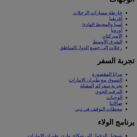
خارطة مسارات الرحلات
أفريقيا
آسيا والمحيط الهادئ
أوروبا
الأميركتان
الشرق الأوسط
رحلات إلى جميع الدول/المناطق
تجربة السفر
مزايا المقصورة
التسوق مع طيران الإمارات
تجربة سفركم المقبلة
الترفيه الجوي
الوجبات
صالاتنا
محطات التوقف في دبي
برنامج الولاء
تسجيل الدخول إلى سكاي واردز طيران الإمارات