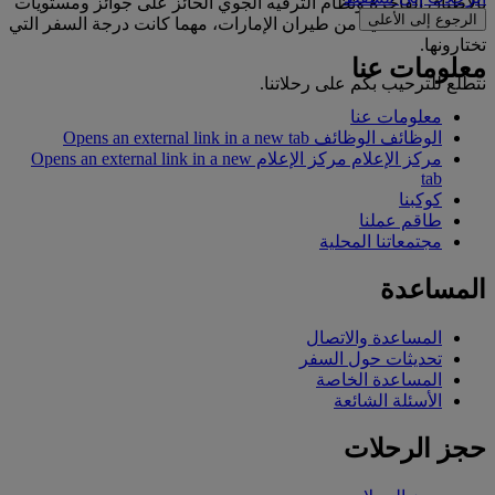
بالأطباق الفاخرة ونظام الترفيه الجوي الحائز على جوائز ومستويات
الرجوع إلى الأعلى
الخدمة الاستثنائية من طيران الإمارات، مهما كانت درجة السفر التي
تختارونها.
معلومات عنا
نتطلع للترحيب بكم على رحلاتنا.
معلومات عنا
الوظائف
الوظائف Opens an external link in a new tab
مركز الإعلام
مركز الإعلام Opens an external link in a new
tab
كوكبنا
طاقم عملنا
مجتمعاتنا المحلية
المساعدة
المساعدة والاتصال
تحديثات حول السفر
المساعدة الخاصة
الأسئلة الشائعة
حجز الرحلات