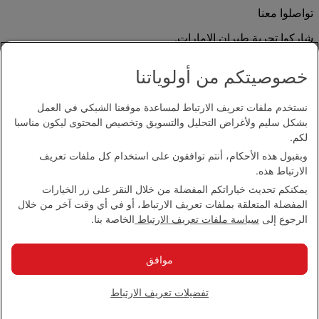
تواصلوا معنا
شاركوا تجربة طيران الإمارات.
خصوصيتكم من أولوياتنا
نستخدم ملفات تعريف الارتباط لمساعدة موقعنا الشبكي في العمل
بشكل سليم ولأغراض التحليل والتسويق وتخصيص المحتوى ليكون مناسبا
لكم.
وبقبول هذه الأحكام، أنتم توافقون على استخدام كل ملفات تعريف
بيان إمكانية الدخول
الارتباط هذه.
اتصل بنا
يمكنكم تحديث خياراتكم المفضلة من خلال النقر على زر الخيارات
سياسة الخصوصية
المفضلة المتعلقة بملفات تعريف الارتباط، أو في أي وقت آخر من خلال
الشروط والأحكام
الرجوع إلى
سياسة ملفات تعريف الارتباط
الخاصة بنا.
سياسة ملفات تعريف الارتباط
الأمن الإلكتروني
بيان الشفافية بموجب قانون مكافحة العبودية الحديثة
موافق
خريطة الموقع
مجموعة الإمارات 2026 ©، جميع الحقوق محفوظة.
تفضيلات تعريف الارتباط