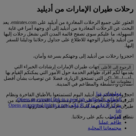
رحلات طيران الإمارات من أديليد
العثور على جميع الرحلات المغادرة من أديليد على emirates.com. يعد
البحث عن الرحلات المغادرة من أديليد إلى أي وجهة أمرا في غاية
السهولة، ما عليكم سوى تصفح قائمة المدن التي نشغل رحلات إليها
من أديليد واختيار الوجهة للاطلاع على جداول رحلاتنا ودليلنا للسفر
إليها.
احجزوا رحلات من أديليد إلى وجهتكم بسرعة وأمان،
ويوفر لكم دليل وجهات طيران الإمارات إرشادات الخبراء التي
الرجوع إلى الأعلى
يقدمها لكم أفراد طواقم الخدمة حول الأمور التي يمكنكم القيام بها
وأفضل الأماكن التي تستحق الزيارة، فضلا عن توصيات بشأن أفضل
معلومات عنا
الفنادق والأنشطة والمطاعم في المدينة.
معلومات عنا
احجزوا رحلاتكم من أديليد اليوم لتستمتعوا بالأطباق الفاخرة ونظام
الوظائف
الوظائف Opens an external link in a new tab
الترفيه الجوي الحائز على جوائز ومستويات الخدمة الاستثنائية من
مركز الإعلام
مركز الإعلام Opens an external link in a new
طيران الإمارات، مهما كانت درجة السفر التي تختارونها.
tab
كوكبنا
نتطلع للترحيب بكم على رحلاتنا.
طاقم عملنا
مجتمعاتنا المحلية